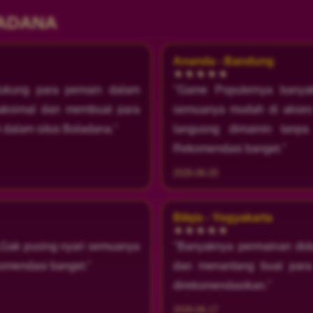
LADANA
Ananda - Bandung
★★★★★
dukung para pemain dalam
"Game Populernya banyak
aksimal dan membuat para
semuanya mudah di akses
dalam situs Boladana."
langusng dimainin tanp
Rekomendasi banget."
2026-06-20
Bilqis - Yogyakarta
★★★★★
,Gak pusing nyari semuanya
"Banyaknya permainan did
omendasi banget."
dan menantang buat para 
direkomendasikan."
2026-06-17