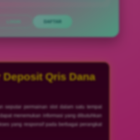
LOGIN
DAFTAR
 Deposit Qris Dana
 seputar permainan slot dalam satu tempat
dapat menemukan informasi yang dibutuhkan
 Akses yang responsif pada berbagai perangkat