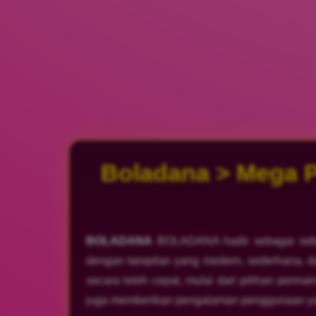
Layer Popup Close
Boladana > Mega P
BOLADANA
BOLADANA hadir sebagai sebua
dengan tampilan yang modern, sederhana, 
secara lebih cepat, mulai dari pilihan perma
juga memberikan pengalaman penggunaan yan