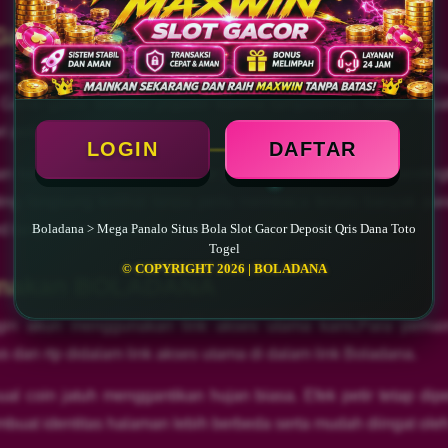
Gacor Populer
n Indonesia antara lain Mahjong Ways 2, Gates of Olympus, St
 Game-game tersebut populer karena tampilannya mudah dipah
 pola slot gacor terbaru.
LOGIN
DAFTAR
bersama indikator RTP agar pengunjung dapat membandingkan
ing langsung terlihat tanpa perlu membaca terlalu banyak p
d tanpa harus melakukan pengulangan berlebihan.
Boladana > Mega Panalo Situs Bola Slot Gacor Deposit Qris Dana Toto
Togel
© COPYRIGHT 2026 | BOLADANA
unakan BOLADANA
gin akun menggunakan link akses utama kami,Para pemai
dan rtp didalam link akses utama di dalam link Boladana.
ual coin jatuh menggantikan hujan biasa. Efek petir tetap dip
embuat identitas halaman lebih berbeda serta mudah diingat ol