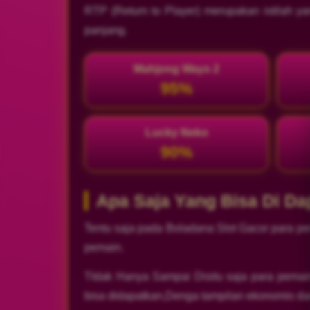
RTP (Return to Player) merupakan istilah y
panjang.
Mahjong Ways 2
95%
Lucky Neko
90%
Apa Saja Yang Bisa Di D
Tentu saja pada Boladana Slot Gacor para p
pemain.
TIdak Hanya Sampai Disitu saja para pema
bisa didapatkan,Denga tampilan ekonomis da