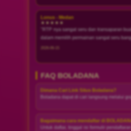
Lonus - Medan
★★★★★
"RTP nya sangat seru dan transaparan bua
dalam memilih permainan sangat seru bange
2026-06-15
FAQ BOLADANA
Dimana Cari Link Situs Boladana?
Boladana dapat di cari langsung melalui
Bagaimana cara mendaftar di BOLADA
Untuk daftar, tinggal isi formulir pendaft