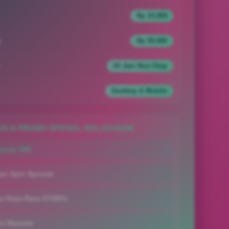
Rp 10.000
w
Rp 50.000
24 Jam Non-Stop
Desktop & Mobile
S & PROMO SPESIAL BOLADANA
posit 10K
an Spin Special
te Rata-Rata 97/98%
cor Maxwin