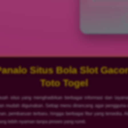
analo Situs Bola Slot Gacor
Toto Togel
h situs yang menghadirkan berbagai informasi dan layanan
dan mudah digunakan. Setiap menu dirancang agar pengguna 
inan, pembaruan terbaru, hingga berbagai fitur yang tersedia.
g lebih nyaman tanpa proses yang rumit.