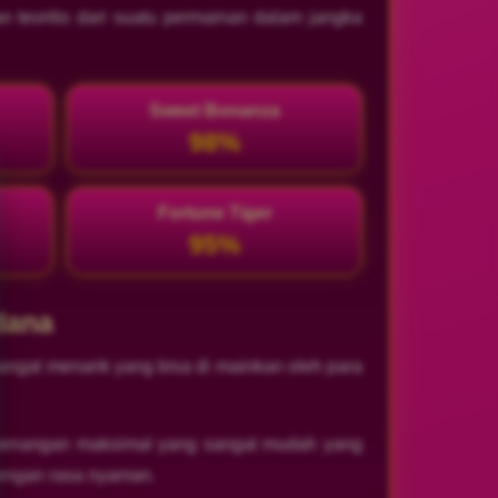
 teoritis dari suatu permainan dalam jangka
Sweet Bonanza
98%
Fortune Tiger
95%
dana
ngat menarik yang bisa di mainkan oleh para
emenangan maksimal yang sangat mudah yang
dengan rasa nyaman.