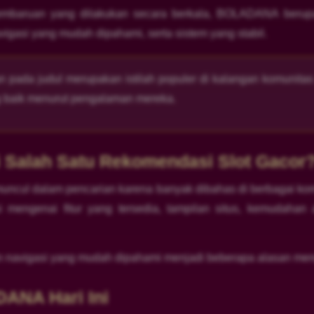
mbaruan yang dilakukan secara berkala, BOLADANA beru
avigasi yang mudah dipahami, serta sistem yang stabil.
kan pada judul merupakan istilah populer di kalangan komuni
g baik menurut pengalaman mereka.
 Salah Satu Rekomendasi Slot Gacor
muncul dalam pencarian karena banyak dibahas di berbagai 
 mengenai fitur yang tersedia, tampilan situs, kemudaha
dan navigasi yang mudah dipahami menjadi beberapa alasan men
DANA Hari Ini