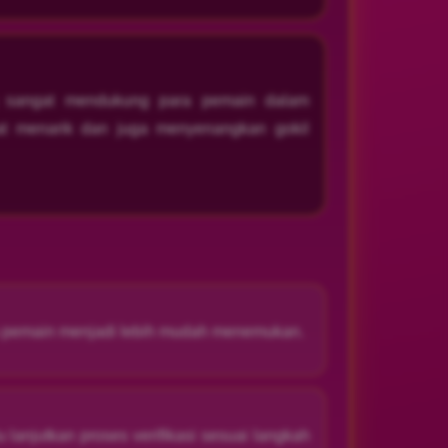
g sangat mendukung para pemain dalam
t menarik dan juga menyenangkan gokil
ra pemain menjadi lebih mudah menemukan.
 lanjutkan proses verifikasi sesuai langkah