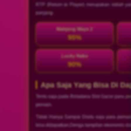
RTP (Return to Player) merupakan istilah y
panjang.
Mahjong Ways 2
95%
Lucky Neko
90%
Apa Saja Yang Bisa Di D
Tentu saja pada Boladana Slot Gacor para p
pemain.
TIdak Hanya Sampai Disitu saja para pema
bisa didapatkan,Denga tampilan ekonomis da