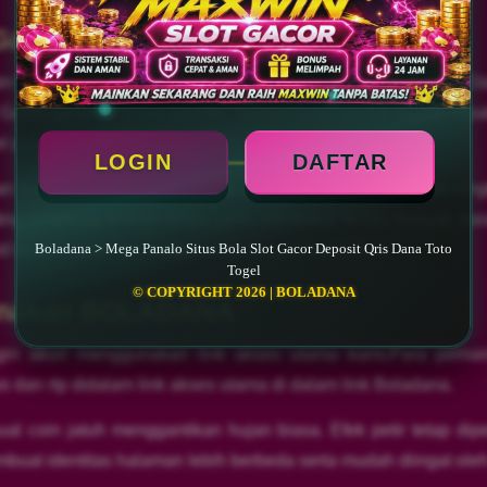
Gacor Populer
n Indonesia antara lain Mahjong Ways 2, Gates of Olympus, St
 Game-game tersebut populer karena tampilannya mudah dipah
 pola slot gacor terbaru.
LOGIN
DAFTAR
bersama indikator RTP agar pengunjung dapat membandingkan
ing langsung terlihat tanpa perlu membaca terlalu banyak p
d tanpa harus melakukan pengulangan berlebihan.
Boladana > Mega Panalo Situs Bola Slot Gacor Deposit Qris Dana Toto
Togel
© COPYRIGHT 2026 | BOLADANA
unakan BOLADANA
gin akun menggunakan link akses utama kami,Para pemai
dan rtp didalam link akses utama di dalam link Boladana.
ual coin jatuh menggantikan hujan biasa. Efek petir tetap dip
embuat identitas halaman lebih berbeda serta mudah diingat ol