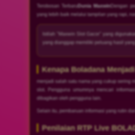
Terobosan Terbaru
Dunia Maxwin
Dengan pe
yang lebih baik melalui tampilan yang rapi, n
Istilah "Maxwin Slot Gacor" yang diguna
yang dianggap memiliki peluang hasil yan
Kenapa Boladana Menjadi
menjadi salah satu nama yang cukup sering 
slot. Pengguna umumnya mencari informasi
dibagikan oleh pengguna lain.
Selain itu, pembaruan informasi yang rutin 
Penilaian RTP Live BOLA