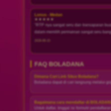
Lonus - Medan
★★★★★
"RTP nya sangat seru dan transaparan bua
dalam memilih permainan sangat seru bange
2026-06-15
FAQ BOLADANA
Dimana Cari Link Situs Boladana?
Boladana dapat di cari langsung melalui
Bagaimana cara mendaftar di BOLADA
Untuk daftar, tinggal isi formulir pendaft