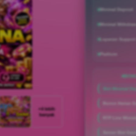
Minimal Deposit
Minimal Withdra
Layanan Support
Platform
BONU
Slot Minimal De
Bonus Harian D
+4 lebih
banyak
RTP Live Winra
Server Slot Ga