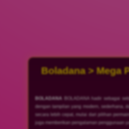
Layer Popup Close
Boladana > Mega P
BOLADANA
BOLADANA hadir sebagai sebua
dengan tampilan yang modern, sederhana, 
secara lebih cepat, mulai dari pilihan perma
juga memberikan pengalaman penggunaan yan