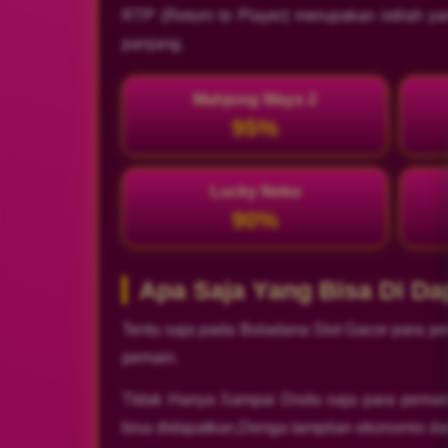
RTP (Return to Player) merupakan istilah y
panjang.
Mahjong Ways 2
95%
Lucky Neko
90%
Apa Saja Yang Bisa Di D
Tentu saja pada Boladana Slot Gacor para p
pemain.
TIdak Hanya Sampai Disitu saja para pema
bisa didapatkan,Denga tampilan ekonomis da