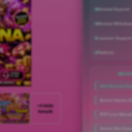
Minimal Deposit
Minimal Withdra
Layanan Support
Platform
BONU
Slot Minimal De
Bonus Harian D
+4 lebih
banyak
RTP Live Winra
Server Slot Ga