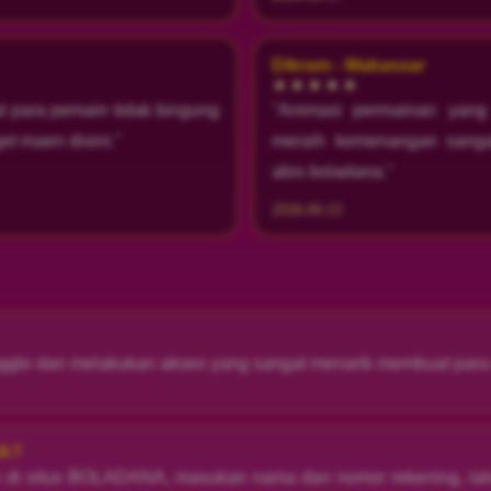
Dikram - Makassar
★★★★★
t para pemain tidak bingung
"Animasi permainan yan
t maen disini."
meraih kemenangan sanga
abis boladana."
2026-06-13
 goggle dan melakukan akses yang sangat menarik membuat pa
NA?
aran di situs BOLADANA, masukan nama dan nomor rekening, lalu