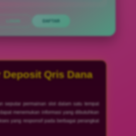
LOGIN
DAFTAR
 Deposit Qris Dana
 seputar permainan slot dalam satu tempat
dapat menemukan informasi yang dibutuhkan
 Akses yang responsif pada berbagai perangkat