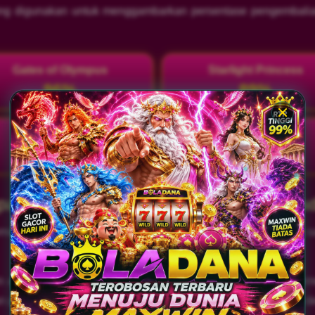
ang digunakan untuk menggambarkan persentase pengembalian
Gates of Olympus
Starlight Princess
96%
89%
Wild Bandito
Spaceman
94%
91%
apatkan Saat Bergabung Didalam Bola
emain akan mendapatkan berbagai macam bonus bonus yang sa
in akan mendapatkan berbagai rtp yang sangat tinggi dan k
n permainan yang sangat inovatif,Para pemain akan bermain 