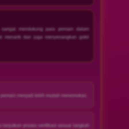
g sangat mendukung para pemain dalam
t menarik dan juga menyenangkan gokil
ra pemain menjadi lebih mudah menemukan.
 lanjutkan proses verifikasi sesuai langkah