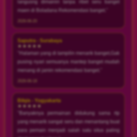
langusng dimainin tanpa ribet seru banget
maen di Boladana Rekomendasi banget."
2026-06-20
Saputra - Surabaya
★★★★★
"Halaman yang di tampilin menarik banget,Gak
pusing nyari semuanya mantep banget mudah
menang di jamin rekomendasi banget."
2026-06-18
Bilqis - Yogyakarta
★★★★★
"Banyaknya permainan didukung sama rtp
yang menarik sangat seru dan menantang buat
para pemain menjadi salah satu situs paling