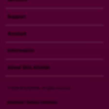
Buka
Support
Buka
Account
Buka
Information
Buka
About BOLADANA
© 2026 BOLADANA. All rights reserved.
Indonesia / Bahasa Indonesia