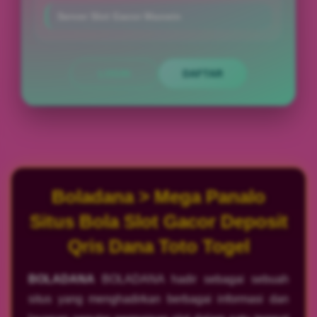
Server Slot Gacor Maxwin
LOGIN
DAFTAR
Layer Popup Close
Boladana > Mega Panalo
Situs Bola Slot Gacor Deposit
Qris Dana Toto Togel
BOLADANA
BOLADANA hadir sebagai sebuah
situs yang menghadirkan berbagai informasi dan