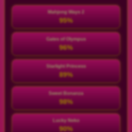
Mahjong Ways 2
95%
Gates of Olympus
96%
Starlight Princess
89%
Sweet Bonanza
98%
Lucky Neko
90%