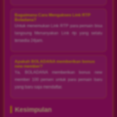
Bagaimana Cara Mengakses Link RTP
Boladana?
Untuk menemukan Link RTP para pemain bisa
langsung Menanyakan Link rtp yang selalu
tersedia 24jam.
Apakah BOLADANA memberikan bonus
new member?
Ya, BOLADANA memberikan bonus new
member 100 persen untuk para pemain baru
yang baru saja mendaftar.
Kesimpulan