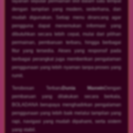
layanan seputar permainan slot dalam satu tempat
dengan tampilan yang modern, sederhana, dan
mudah digunakan. Setiap menu dirancang agar
pengguna dapat menemukan informasi yang
dibutuhkan secara lebih cepat, mulai dari pilihan
permainan, pembaruan terbaru, hingga berbagai
fitur yang tersedia. Akses yang responsif pada
berbagai perangkat juga memberikan pengalaman
penggunaan yang lebih nyaman tanpa proses yang
rumit.
Terobosan Terbaru
Dunia Maxwin
Dengan
pembaruan yang dilakukan secara berkala,
BOLADANA berupaya menghadirkan pengalaman
penggunaan yang lebih baik melalui tampilan yang
rapi, navigasi yang mudah dipahami, serta sistem
yang stabil.