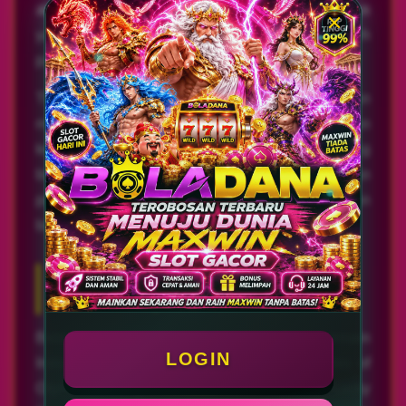
akan mendapatkan berbagai macam bonus bonus
yang sangat menarik yang bisa di mainkan oleh
para pemain.
TIdak Hanya Sampai Disitu saja para pemain akan
mendapatkan berbagai rtp yang sangat tinggi dan
kemenangan maksimal yang sangat mudah yang
bisa didapatkan,Denga tampilan ekonomis dan
permainan yang sangat inovatif,Para pemain akan
bermain dengan rasa nyaman.
Rekomendasi Game Slot
Gacor Populer
Beberapa permainan yang sering dicari pemain
LOGIN
Indonesia antara lain Mahjong Ways 2, Gates of
Olympus, Starlight Princess, Sweet Bonanza, Lucky