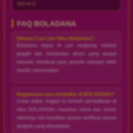
2026-06-13
FAQ BOLADANA
Dimana Cari Link Situs Boladana?
Boladana dapat di cari langsung melalui
goggle dan melakukan akses yang sangat
menarik membuat para pemain menjadi lebih
mudah menemukan.
Bagaimana cara mendaftar di BOLADANA?
Untuk daftar, tinggal isi formulir pendaftaran di
situs BOLADANA, masukan nama dan nomor
rekening, lalu lanjutkan proses verifikasi sesuai
langkah yang disediakan.