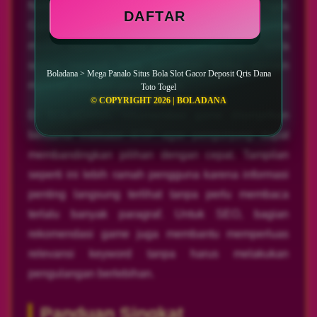
Neko, Wild Bandito, Spaceman, dan Fortune Tiger.
DAFTAR
Game-game tersebut populer karena tampilannya
mudah dipahami, ritme permainannya cepat, serta
sering menjadi topik pencarian ketika pemain
Boladana > Mega Panalo Situs Bola Slot Gacor Deposit Qris Dana
mencari pola slot gacor terbaru.
Toto Togel
© COPYRIGHT 2026 | BOLADANA
Di BOLADANA, rekomendasi game ditampilkan
bersama indikator RTP agar pengunjung dapat
membandingkan pilihan dengan cepat. Tampilan
seperti ini lebih ramah pengguna karena informasi
penting langsung terlihat tanpa perlu membaca
terlalu banyak paragraf. Untuk SEO, bagian
rekomendasi game juga membantu memperluas
relevansi keyword tanpa harus melakukan
pengulangan berlebihan.
Panduan Singkat