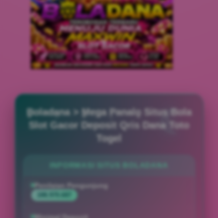
Boladana > Mega Panalo Situs Bola
Slot Gacor Deposit Qris Dana Toto
Togel
INFORMASI SITUS BOLADANA
Penilaian Pengunjung
188.970.687
Minimal Deposit