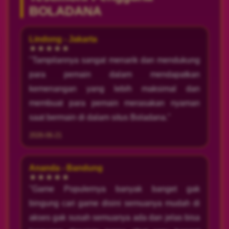
BOLADANA
Lindong - Jakarta
★★★★★
"Tampilannya sangat menarik dan mendukung
para pemain dalam mendapatkan
kemenangan yang lebih maksimal dan
membuat para pemain merasakan nyaman
saat bermain di dalam situs Boladana."
2026-06-21
Ananda - Bandung
★★★★★
"Game Populernya banyak banget gak
bingung cari game disini semuanya mudah di
akses gak susah semuanya ada dan jelas bisa