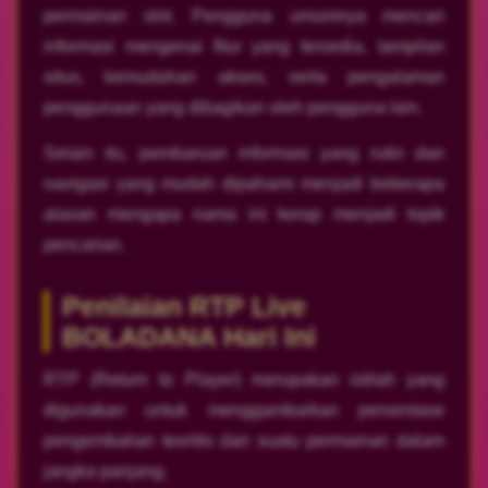
permainan slot. Pengguna umumnya mencari
informasi mengenai fitur yang tersedia, tampilan
situs, kemudahan akses, serta pengalaman
penggunaan yang dibagikan oleh pengguna lain.
Selain itu, pembaruan informasi yang rutin dan
navigasi yang mudah dipahami menjadi beberapa
alasan mengapa nama ini kerap menjadi topik
pencarian.
Penilaian RTP Live
BOLADANA Hari Ini
RTP (Return to Player) merupakan istilah yang
digunakan untuk menggambarkan persentase
pengembalian teoritis dari suatu permainan dalam
jangka panjang.