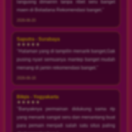
langusng dimainin tanpa ribet seru banget
maen di Boladana Rekomendasi banget."
2026-06-20
Saputra - Surabaya
★★★★★
"Halaman yang di tampilin menarik banget,Gak
pusing nyari semuanya mantep banget mudah
menang di jamin rekomendasi banget."
2026-06-18
Bilqis - Yogyakarta
★★★★★
"Banyaknya permainan didukung sama rtp
yang menarik sangat seru dan menantang buat
para pemain menjadi salah satu situs paling