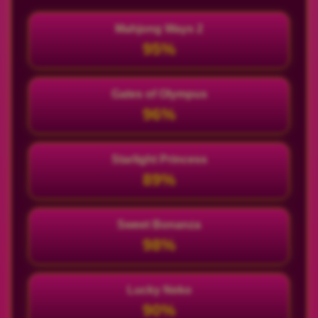
Mahjong Ways 2
95%
Gates of Olympus
96%
Starlight Princess
89%
Sweet Bonanza
98%
Lucky Neko
90%