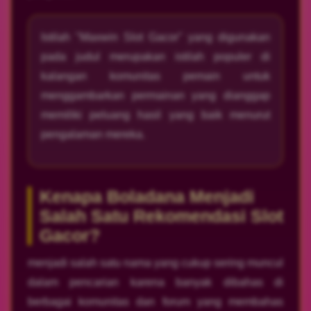
Istilah "Maxwin Slot Gacor" yang digunakan
pada judul merupakan istilah populer di
kalangan komunitas pemain untuk
menggambarkan permainan yang dianggap
memiliki peluang hasil yang baik menurut
pengalaman mereka.
Kenapa Boladana Menjadi
Salah Satu Rekomendasi Slot
Gacor?
menjadi salah satu nama yang cukup sering muncul
dalam pencarian karena banyak dibahas di
berbagai komunitas dan forum yang membahas