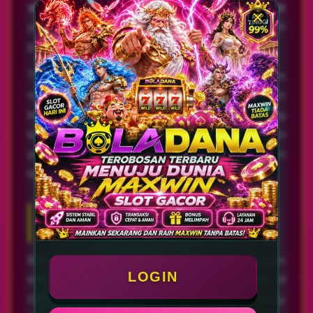
akan mendapatkan berbagai macam bonus bonus
yang sangat menarik yang bisa di mainkan oleh
para pemain.
TIdak Hanya Sampai Disitu saja para pemain akan
mendapatkan berbagai rtp yang sangat tinggi dan
kemenangan maksimal yang sangat mudah yang
bisa didapatkan,Denga tampilan ekonomis dan
permainan yang sangat inovatif,Para pemain akan
bermain dengan rasa nyaman.
Rekomendasi Game Slot
Gacor Populer
Beberapa permainan yang sering dicari pemain
LOGIN
Indonesia antara lain Mahjong Ways 2, Gates of
Olympus, Starlight Princess, Sweet Bonanza, Lucky