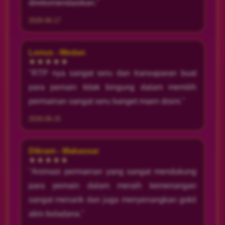
direkomendasikan."
2026-06-17
Lonus - Medan
★★★★★
"RTP nya sangat seru dan transaparan buat
para pemain tidak bingung dalam memilih
permainan sangat seru banget maen disini."
2026-06-15
Dikram - Makassar
★★★★★
"Animasi permainan yang sangat mendukung
para pemain dalam meraih kemenangan
sangat menarik dan juga menyenangkan gokil
abis boladana."