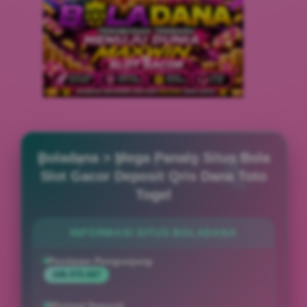
Boladana > Mega Panalo Situs Bola
Slot Gacor Deposit Qris Dana Toto
Togel
INFORMASI SITUS BOLADANA
Penilaian Pengunjung
188.970.687
Minimal Deposit