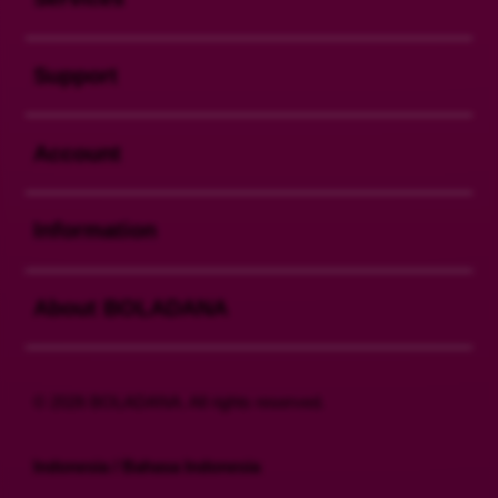
Buka
Support
Buka
Account
Buka
Information
Buka
About BOLADANA
© 2026 BOLADANA. All rights reserved.
Indonesia / Bahasa Indonesia