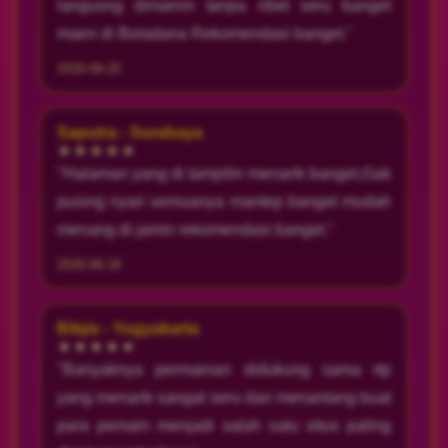
langusng dimainin tanpa ribet seru banget
maen di Boladana Rekomendasi banget."
2026-06-20
Saputra - Surabaya
★★★★★
"Halaman yang di tampilin menarik banget,Gak
pusing nyari semuanya mantep banget mudah
menang di jamin rekomendasi banget."
2026-06-18
Bilqis - Yogyakarta
★★★★★
"Banyaknya permainan didukung sama rtp
yang menarik sangat seru dan menantang buat
para pemain menjadi salah satu situs paling