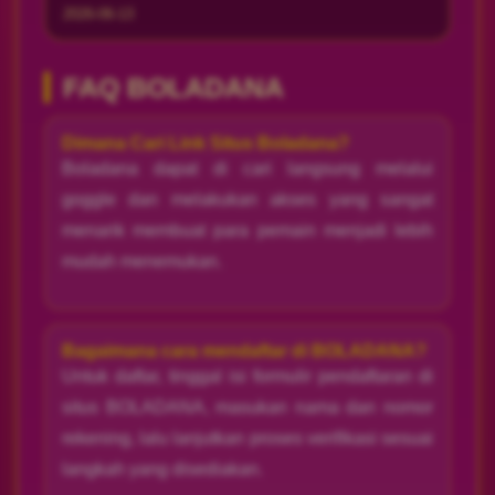
2026-06-13
FAQ BOLADANA
Dimana Cari Link Situs Boladana?
Boladana dapat di cari langsung melalui
goggle dan melakukan akses yang sangat
menarik membuat para pemain menjadi lebih
mudah menemukan.
Bagaimana cara mendaftar di BOLADANA?
Untuk daftar, tinggal isi formulir pendaftaran di
situs BOLADANA, masukan nama dan nomor
rekening, lalu lanjutkan proses verifikasi sesuai
langkah yang disediakan.