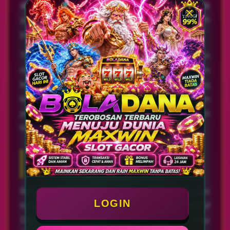
akan mendapatkan berbagai macam bonus bonus
yang sangat menarik yang bisa di mainkan oleh
para pemain.
TIdak Hanya Sampai Disitu saja para pemain akan
mendapatkan berbagai rtp yang sangat tinggi dan
kemenangan maksimal yang sangat mudah yang
bisa didapatkan,Denga tampilan ekonomis dan
permainan yang sangat inovatif,Para pemain akan
bermain dengan rasa nyaman.
Rekomendasi Game Slot
Gacor Populer
Beberapa permainan yang sering dicari pemain
LOGIN
Indonesia antara lain Mahjong Ways 2, Gates of
Olympus, Starlight Princess, Sweet Bonanza, Lucky