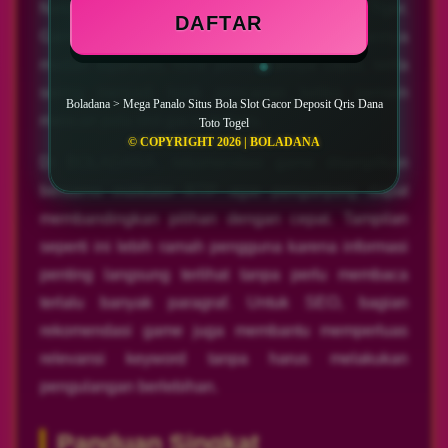
Neko, Wild Bandito, Spaceman, dan Fortune Tiger.
DAFTAR
Game-game tersebut populer karena tampilannya
mudah dipahami, ritme permainannya cepat, serta
sering menjadi topik pencarian ketika pemain
Boladana > Mega Panalo Situs Bola Slot Gacor Deposit Qris Dana
mencari pola slot gacor terbaru.
Toto Togel
© COPYRIGHT 2026 | BOLADANA
Di BOLADANA, rekomendasi game ditampilkan
bersama indikator RTP agar pengunjung dapat
membandingkan pilihan dengan cepat. Tampilan
seperti ini lebih ramah pengguna karena informasi
penting langsung terlihat tanpa perlu membaca
terlalu banyak paragraf. Untuk SEO, bagian
rekomendasi game juga membantu memperluas
relevansi keyword tanpa harus melakukan
pengulangan berlebihan.
Panduan Singkat