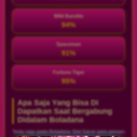
Wild Bandito
94%
Spaceman
91%
Fortune Tiger
95%
Apa Saja Yang Bisa Di
Dapatkan Saat Bergabung
Didalam Boladana
Tentu saja pada Boladana Slot Gacor para pemain