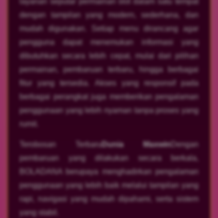
layanan seputar permainan slot dalam satu tempat
dengan tampilan yang modern, sederhana, dan
mudah digunakan. Setiap menu dirancang agar
pengguna dapat menemukan informasi yang
dibutuhkan secara lebih cepat, mulai dari pilihan
permainan, pembaruan terbaru, hingga berbagai
fitur yang tersedia. Akses yang responsif pada
berbagai perangkat juga memberikan pengalaman
penggunaan yang lebih nyaman tanpa proses yang
rumit.
Terobosan Terbaru
Dunia Maxwin
Dengan
pembaruan yang dilakukan secara berkala,
BOLADANA berupaya menghadirkan pengalaman
penggunaan yang lebih baik melalui tampilan yang
rapi, navigasi yang mudah dipahami, serta sistem
yang stabil.