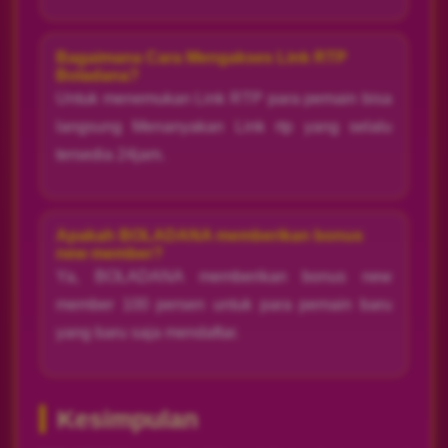
Bagaimana Cara Mengakses Link RTP
Boladana?
Untuk menemukan Link RTP para pemain bisa
langsung Menanyakan Link rtp yang selalu
tersedia 24jam.
Apakah BOLADANA memberikan bonus
new member?
Ya, BOLADANA memberikan bonus new
member 100 persen untuk para pemain baru
yang baru saja mendaftar.
Kesimpulan