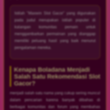
Istilah "Maxwin Slot Gacor" yang digunakan
pada judul merupakan istilah populer di
kalangan komunitas pemain untuk
menggambarkan permainan yang dianggap
memiliki peluang hasil yang baik menurut
pengalaman mereka.
Kenapa Boladana Menjadi
Salah Satu Rekomendasi Slot
Gacor?
menjadi salah satu nama yang cukup sering muncul
dalam pencarian karena banyak dibahas di
berbagai komunitas dan forum yang membahas