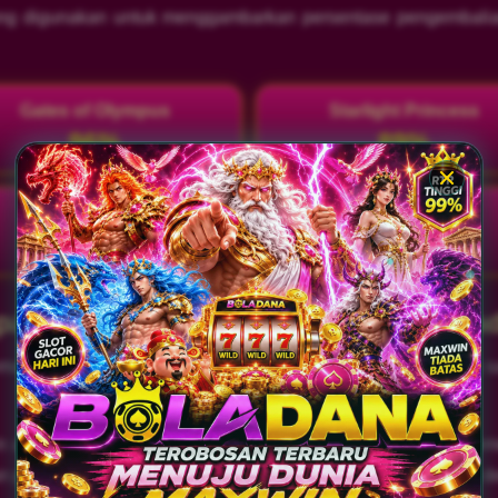
ang digunakan untuk menggambarkan persentase pengembalian
Gates of Olympus
Starlight Princess
96%
89%
Wild Bandito
Spaceman
94%
91%
apatkan Saat Bergabung Didalam Bola
emain akan mendapatkan berbagai macam bonus bonus yang sa
in akan mendapatkan berbagai rtp yang sangat tinggi dan k
n permainan yang sangat inovatif,Para pemain akan bermain 