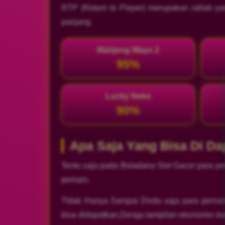
RTP (Return to Player) merupakan istilah y
panjang.
Mahjong Ways 2
95%
Lucky Neko
90%
Apa Saja Yang Bisa Di D
Tentu saja pada Boladana Slot Gacor para p
pemain.
TIdak Hanya Sampai Disitu saja para pema
bisa didapatkan,Denga tampilan ekonomis da