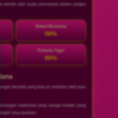
 teoritis dari suatu permainan dalam jangka
Sweet Bonanza
98%
Fortune Tiger
95%
dana
ngat menarik yang bisa di mainkan oleh para
emenangan maksimal yang sangat mudah yang
dengan rasa nyaman.