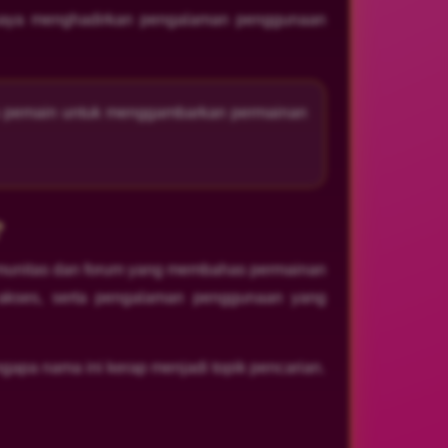
paya menghadirkan pengalaman penggunaan
tas pemain untuk menggambarkan permainan
?
komunitas dan forum yang membahas permainan
n akses, serta pengalaman penggunaan yang
gapa nama ini kerap menjadi topik pencarian.