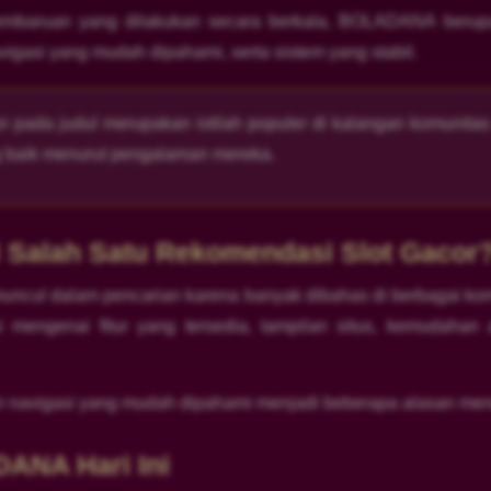
mbaruan yang dilakukan secara berkala, BOLADANA beru
avigasi yang mudah dipahami, serta sistem yang stabil.
kan pada judul merupakan istilah populer di kalangan komuni
g baik menurut pengalaman mereka.
 Salah Satu Rekomendasi Slot Gacor
muncul dalam pencarian karena banyak dibahas di berbagai 
 mengenai fitur yang tersedia, tampilan situs, kemudaha
dan navigasi yang mudah dipahami menjadi beberapa alasan men
DANA Hari Ini