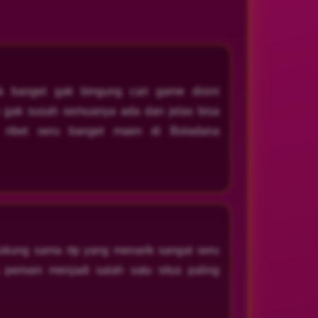
 banget gak bingung cari game disini
 gak susah semuanya ada dan jelas bisa
a ribet seru banget maen di Boladana
ukung sama rtp yang menarik sangat seru
pemain menjadi salah satu situs paling