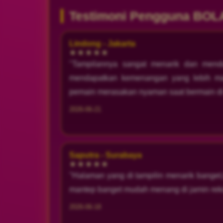
Testimoni Pengguna BO
Lindong - Jakarta
★★★★★
"Tampilannya sangat menarik dan men
mendapatkan kemenangan yang lebih m
pemain merasakan nyaman saat bermain di 
2026-06-21
Saputra - Surabaya
★★★★★
"Halaman yang di tampilin menarik banget
mantep banget mudah menang di jamin rek
2026-06-18