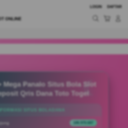
LOGIN
DAFTAR
Cari
Troli
Login/Sign-Up
OT ONLINE
Cari
2026
1.777.168 Komentar Member
Rating Pengguna 5/5
188.970
 Mega Panalo Situs Bola Slot
posit Qris Dana Toto Togel
NFORMASI SITUS BOLADANA
njung
188.970.687