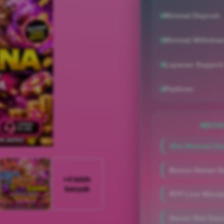
Minimal Deposit
Minimal Withdra
Layanan Support
Platform
BONU
Slot Minimal De
Bonus Harian D
+4 lebih
banyak
RTP Live Winra
Server Slot Ga