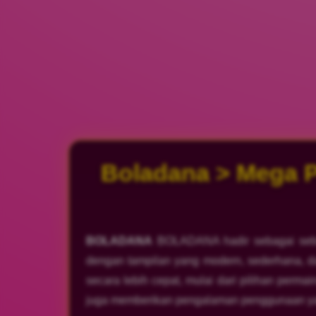
Layer Popup Close
Boladana > Mega P
BOLADANA
BOLADANA hadir sebagai sebua
dengan tampilan yang modern, sederhana, 
secara lebih cepat, mulai dari pilihan perma
juga memberikan pengalaman penggunaan yan