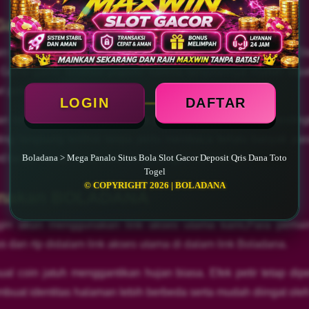
Gacor Populer
n Indonesia antara lain Mahjong Ways 2, Gates of Olympus, St
 Game-game tersebut populer karena tampilannya mudah dipah
 pola slot gacor terbaru.
LOGIN
DAFTAR
bersama indikator RTP agar pengunjung dapat membandingkan
ing langsung terlihat tanpa perlu membaca terlalu banyak p
d tanpa harus melakukan pengulangan berlebihan.
Boladana > Mega Panalo Situs Bola Slot Gacor Deposit Qris Dana Toto
Togel
© COPYRIGHT 2026 | BOLADANA
unakan BOLADANA
gin akun menggunakan link akses utama kami,Para pemai
dan rtp didalam link akses utama di dalam link Boladana.
ual coin jatuh menggantikan hujan biasa. Efek petir tetap dip
embuat identitas halaman lebih berbeda serta mudah diingat ol