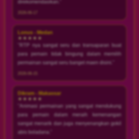
direkomendasikan."
2026-06-17
Lonus - Medan
★★★★★
"RTP nya sangat seru dan transaparan buat
para pemain tidak bingung dalam memilih
permainan sangat seru banget maen disini."
2026-06-15
Dikram - Makassar
★★★★★
"Animasi permainan yang sangat mendukung
para pemain dalam meraih kemenangan
sangat menarik dan juga menyenangkan gokil
abis boladana."