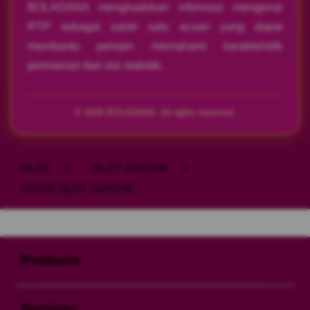
BOLADANA menghadirkan informasi mengenai
RTP sebagai salah satu acuan yang dapat
membantu pemain memahami karakteristik
permainan dari sisi statistik.
© 2026 BOLADANA. All rights reserved.
SLOT
>
SLOT GACOR
>
SITUS SLOT GACOR
Buka
Footer Navigation
Products
Buka
Services