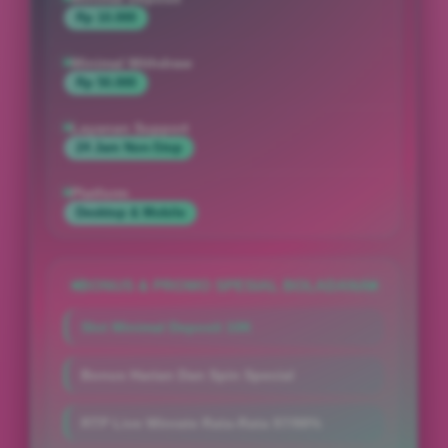
Rp 10.000
Minimal Withdraw
Rp 50.000
Layanan Support
24 Jam Non-Stop
Platform
Desktop & Mobile
BONUS & PROMO SPESIAL BOLADANA
Slot Minimal Deposit 10K
Bonus Harian Dan Spin Special
RTP Live Winrate Rata-Rata 97/98%