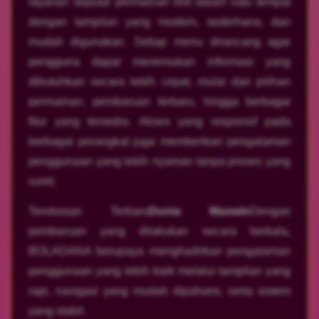
layanan seputar permainan slot dalam satu tempat
dengan tampilan yang modern, sederhana, dan
mudah digunakan. Setiap menu dirancang agar
pengguna dapat menemukan informasi yang
dibutuhkan secara lebih cepat, mulai dari pilihan
permainan, pembaruan terbaru, hingga berbagai
fitur yang tersedia. Akses yang responsif pada
berbagai perangkat juga memberikan pengalaman
penggunaan yang lebih nyaman tanpa proses yang
rumit.
Terobosan Terbaru
Dunia Maxwin
Dengan
pembaruan yang dilakukan secara berkala,
BOLADANA berupaya menghadirkan pengalaman
penggunaan yang lebih baik melalui tampilan yang
rapi, navigasi yang mudah dipahami, serta sistem
yang stabil.