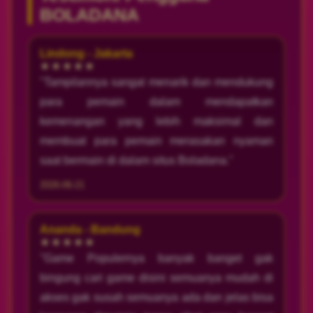
BOLADANA
Lindong - Jakarta
★★★★★
"Tampilannya sangat menarik dan mendukung
para pemain dalam mendapatkan
kemenangan yang lebih maksimal dan
membuat para pemain merasakan nyaman
saat bermain di dalam situs Boladana."
2026-06-21
Ananda - Bandung
★★★★★
"Game Populernya banyak banget gak
bingung cari game disini semuanya mudah di
akses gak susah semuanya ada dan jelas bisa