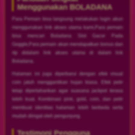
Menggunakan BOLADANA
Para Pemain bisa langsung melakukan login akun
menggunakan link akses utama kami,Para pemain
bisa mencari Boladana Slot Gacor Pada
Goggle,Para pemain akan mendapatkan bonus dan
rtp didalam link akses utama di dalam link
Boladana.
Halaman ini juga diperbarui dengan efek visual
coin jatuh menggantikan hujan biasa. Efek petir
tetap dipertahankan agar suasana jackpot terasa
lebih kuat. Kombinasi pink, gold, coin, dan petir
membuat identitas halaman lebih berbeda serta
mudah diingat oleh pengunjung.
Testimoni Pengguna