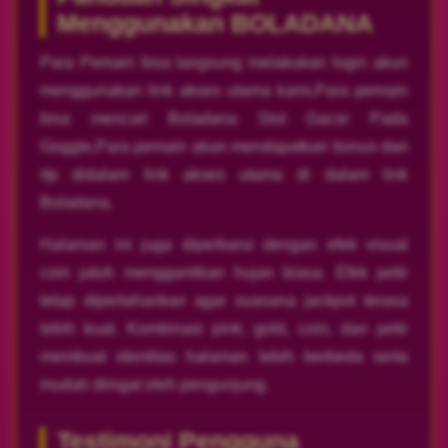
Menggunakan BOLADANA
Para Pemain bisa langsung melakukan login akun
menggunakan link akses utama kami,Para pemain
bisa mencari Boladana Slot Gacor Pada
Goggle,Para pemain akan mendapatkan bonus dan
rtp didalam link akses utama di dalam link
Boladana.
Halaman ini juga diperbarui dengan efek visual
coin jatuh menggantikan hujan biasa. Efek petir
tetap dipertahankan agar suasana jackpot terasa
lebih kuat. Kombinasi pink, gold, coin, dan petir
membuat identitas halaman lebih berbeda serta
mudah diingat oleh pengunjung.
Testimoni Pengguna