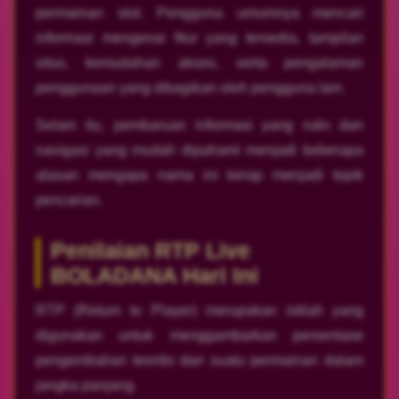
permainan slot. Pengguna umumnya mencari
informasi mengenai fitur yang tersedia, tampilan
situs, kemudahan akses, serta pengalaman
penggunaan yang dibagikan oleh pengguna lain.
Selain itu, pembaruan informasi yang rutin dan
navigasi yang mudah dipahami menjadi beberapa
alasan mengapa nama ini kerap menjadi topik
pencarian.
Penilaian RTP Live
BOLADANA Hari Ini
RTP (Return to Player) merupakan istilah yang
digunakan untuk menggambarkan persentase
pengembalian teoritis dari suatu permainan dalam
jangka panjang.