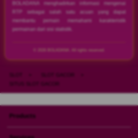
BOLADANA menghadirkan informasi mengenai
RTP sebagai salah satu acuan yang dapat
membantu pemain memahami karakteristik
permainan dari sisi statistik.
© 2026 BOLADANA. All rights reserved.
SLOT
>
SLOT GACOR
>
SITUS SLOT GACOR
Buka
Footer Navigation
Products
Buka
Services