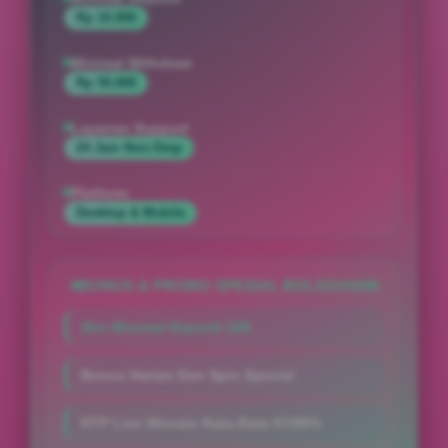
Rp 10.000
Minimal Withdraw
Rp 50.000
Layanan Support
24 Jam Non-Stop
Platform
Desktop & Mobile
BONUS & PROMO SPESIAL BOLADANA
Slot Minimal Deposit 10K
Bonus Harian Dan Spin Special
RTP Live Winrate Rata-Rata 97/98%