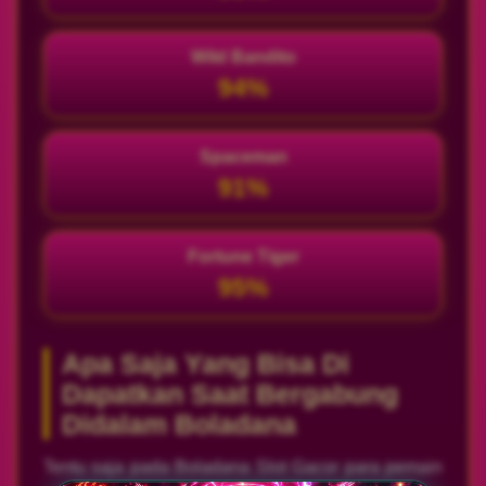
Wild Bandito
94%
Spaceman
91%
Fortune Tiger
95%
Apa Saja Yang Bisa Di
Dapatkan Saat Bergabung
Didalam Boladana
Tentu saja pada Boladana Slot Gacor para pemain