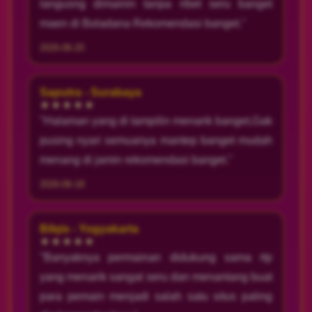
langusng dimainin tanpa ribet seru banget
maen di Boladana Rekomendasi banget."
2026-06-20
Saputra - Surabaya
★★★★★
"Halaman yang di tampilin menarik banget,Gak
pusing nyari semuanya mantep banget mudah
menang di jamin rekomendasi banget."
2026-06-18
Bilqis - Yogyakarta
★★★★★
"Banyaknya permainan didukung sama rtp
yang menarik sangat seru dan menantang buat
para pemain menjadi salah satu situs paling