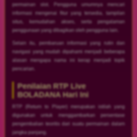
permainan slot. Pengguna umumnya mencari
informasi mengenai fitur yang tersedia, tampilan
situs, kemudahan akses, serta pengalaman
penggunaan yang dibagikan oleh pengguna lain.
Selain itu, pembaruan informasi yang rutin dan
navigasi yang mudah dipahami menjadi beberapa
alasan mengapa nama ini kerap menjadi topik
pencarian.
Penilaian RTP Live
BOLADANA Hari Ini
RTP (Return to Player) merupakan istilah yang
digunakan untuk menggambarkan persentase
pengembalian teoritis dari suatu permainan dalam
jangka panjang.