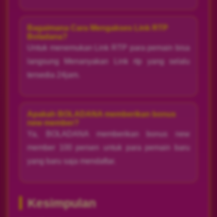
Bagaimana Cara Mengakses Link RTP
Boladana?
Untuk menemukan Link RTP para pemain bisa
langsung Menanyakan Link rtp yang selalu
tersedia 24jam.
Apakah BOLADANA memberikan bonus
new member?
Ya, BOLADANA memberikan bonus new
member 100 persen untuk para pemain baru
yang baru saja mendaftar.
Kesimpulan