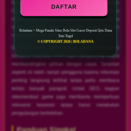
Neko, Wild Bandito, Spaceman, dan Fortune Tiger.
DAFTAR
Game-game tersebut populer karena tampilannya
mudah dipahami, ritme permainannya cepat, serta
sering menjadi topik pencarian ketika pemain
Boladana > Mega Panalo Situs Bola Slot Gacor Deposit Qris Dana
mencari pola slot gacor terbaru.
Toto Togel
© COPYRIGHT 2026 | BOLADANA
Di BOLADANA, rekomendasi game ditampilkan
bersama indikator RTP agar pengunjung dapat
membandingkan pilihan dengan cepat. Tampilan
seperti ini lebih ramah pengguna karena informasi
penting langsung terlihat tanpa perlu membaca
terlalu banyak paragraf. Untuk SEO, bagian
rekomendasi game juga membantu memperluas
relevansi keyword tanpa harus melakukan
pengulangan berlebihan.
Panduan Singkat