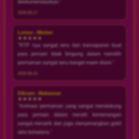
direkomendasikan."
2026-06-17
Lonus - Medan
★★★★★
"RTP nya sangat seru dan transaparan buat
para pemain tidak bingung dalam memilih
permainan sangat seru banget maen disini."
2026-06-15
Dikram - Makassar
★★★★★
"Animasi permainan yang sangat mendukung
para pemain dalam meraih kemenangan
sangat menarik dan juga menyenangkan gokil
abis boladana."