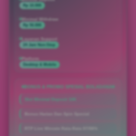
Rp 10.000
Minimal Withdraw
Rp 50.000
Layanan Support
24 Jam Non-Stop
Platform
Desktop & Mobile
BONUS & PROMO SPESIAL BOLADANA
Slot Minimal Deposit 10K
Bonus Harian Dan Spin Special
RTP Live Winrate Rata-Rata 97/98%