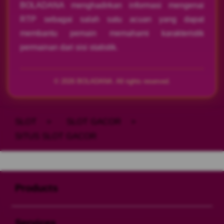
BOLADANA menghadirkan informasi mengenai
RTP sebagai salah satu acuan yang dapat
membantu pemain memahami karakteristik
permainan dari sisi statistik.
© 2026 BOLADANA. All rights reserved.
SLOT
>
SLOT GACOR
>
SITUS SLOT GACOR
Buka
Footer Navigation
Products
Buka
Services