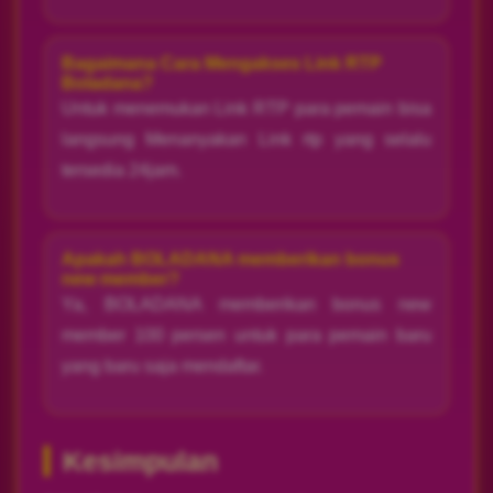
Bagaimana Cara Mengakses Link RTP
Boladana?
Untuk menemukan Link RTP para pemain bisa
langsung Menanyakan Link rtp yang selalu
tersedia 24jam.
Apakah BOLADANA memberikan bonus
new member?
Ya, BOLADANA memberikan bonus new
member 100 persen untuk para pemain baru
yang baru saja mendaftar.
Kesimpulan