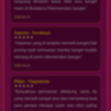
langusng dimainin tanpa ribet seru banget
maen di Boladana Rekomendasi banget."
2026-06-20
Saputra - Surabaya
★★★★★
"Halaman yang di tampilin menarik banget,Gak
pusing nyari semuanya mantep banget mudah
menang di jamin rekomendasi banget."
2026-06-18
Bilqis - Yogyakarta
★★★★★
"Banyaknya permainan didukung sama rtp
yang menarik sangat seru dan menantang buat
para pemain menjadi salah satu situs paling