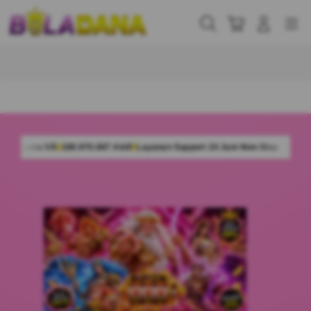
Skip
to
Cari
Troli
Login
Navigation
content
Buka Info Lebih Lanjut
ktif
Layanan Support 24 Jam Non-Stop