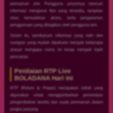
permainan slot. Pengguna umumnya mencari
informasi mengenai fitur yang tersedia, tampilan
situs, kemudahan akses, serta pengalaman
penggunaan yang dibagikan oleh pengguna lain.
Selain itu, pembaruan informasi yang rutin dan
navigasi yang mudah dipahami menjadi beberapa
alasan mengapa nama ini kerap menjadi topik
pencarian.
Penilaian RTP Live
BOLADANA Hari Ini
RTP (Return to Player) merupakan istilah yang
digunakan untuk menggambarkan persentase
pengembalian teoritis dari suatu permainan dalam
jangka panjang.