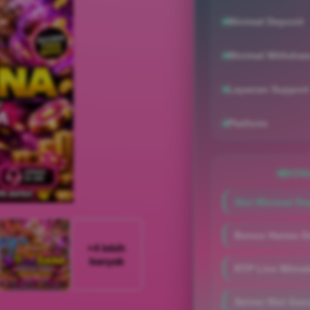
Minimal Deposit
Minimal Withdra
Layanan Support
Platform
BONU
Slot Minimal De
Bonus Harian D
+4 lebih
banyak
RTP Live Winra
Server Slot Ga