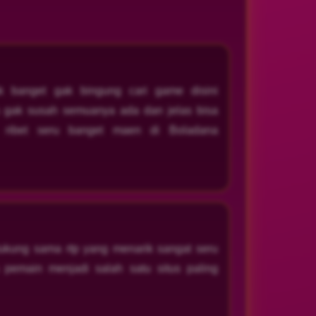
 banget gak bingung cari game disini
 gak susah semuanya ada dan jelas bisa
a ribet seru banget maen di Boladana
ukung sama rtp yang menarik sangat seru
pemain menjadi salah satu situs paling