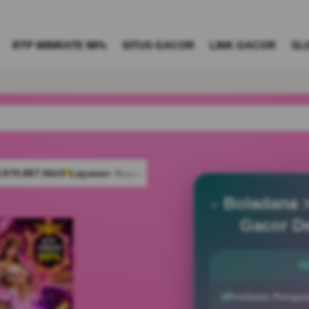
RTP WINRATE 98%
SITUS GACOR
LINK GACOR
SL
4 Jam Non-Stop
Boladana >
Gacor De
I
Penilaian Pengu