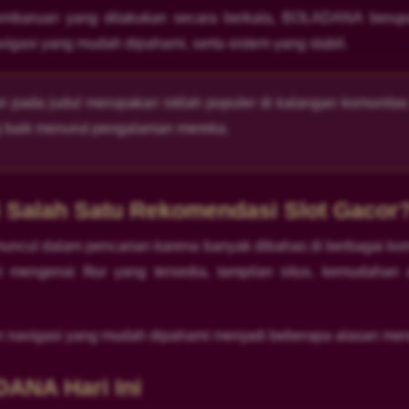
mbaruan yang dilakukan secara berkala, BOLADANA beru
avigasi yang mudah dipahami, serta sistem yang stabil.
kan pada judul merupakan istilah populer di kalangan komuni
g baik menurut pengalaman mereka.
 Salah Satu Rekomendasi Slot Gacor
muncul dalam pencarian karena banyak dibahas di berbagai 
 mengenai fitur yang tersedia, tampilan situs, kemudaha
dan navigasi yang mudah dipahami menjadi beberapa alasan men
DANA Hari Ini