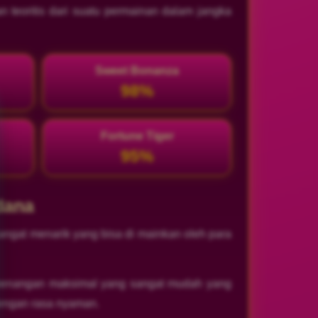
 teoritis dari suatu permainan dalam jangka
Sweet Bonanza
98%
Fortune Tiger
95%
dana
ngat menarik yang bisa di mainkan oleh para
emenangan maksimal yang sangat mudah yang
dengan rasa nyaman.