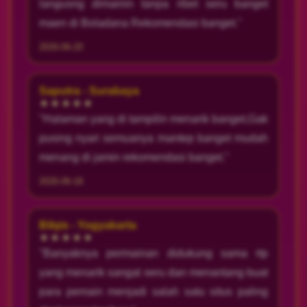
langusng dimainin tanpa ribet seru banget
maen di Boladana Rekomendasi banget."
2026-06-20
Saputra - Surabaya
★★★★★
"Halaman yang di tampilin menarik banget,Gak
pusing nyari semuanya mantep banget mudah
menang di jamin rekomendasi banget."
2026-06-18
Bilqis - Yogyakarta
★★★★★
"Banyaknya permainan didukung sama rtp
yang menarik sangat seru dan menantang buat
para pemain menjadi salah satu situs paling