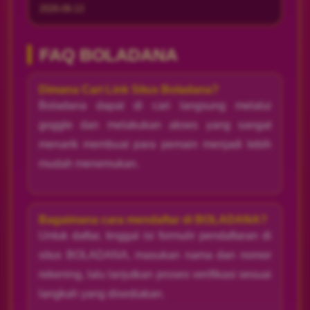
2026-06-13
FAQ BOLADANA
Dimana Cari Link Situs Boladana?
Boladana dapat di cari langsung melalui
goggle dan melakukan akses yang sangat
menarik membuat para pemain menjadi lebih
mudah menemukan.
Bagaimana cara mendaftar di BOLADANA?
Untuk daftar, tinggal isi formulir pendaftaran di
situs BOLADANA, masukan nama dan nomor
rekening, lalu lanjutkan proses verifikasi sesuai
langkah yang disediakan.