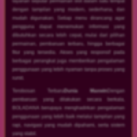
layanan seputar permainan slot dalam satu tempat
dengan tampilan yang modern, sederhana, dan
mudah digunakan. Setiap menu dirancang agar
pengguna dapat menemukan informasi yang
dibutuhkan secara lebih cepat, mulai dari pilihan
permainan, pembaruan terbaru, hingga berbagai
fitur yang tersedia. Akses yang responsif pada
berbagai perangkat juga memberikan pengalaman
penggunaan yang lebih nyaman tanpa proses yang
rumit.
Terobosan Terbaru
Dunia Maxwin
Dengan
pembaruan yang dilakukan secara berkala,
BOLADANA berupaya menghadirkan pengalaman
penggunaan yang lebih baik melalui tampilan yang
rapi, navigasi yang mudah dipahami, serta sistem
yang stabil.