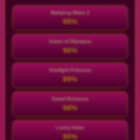
Mahjong Ways 2
95%
Gates of Olympus
96%
Starlight Princess
89%
Sweet Bonanza
98%
Lucky Neko
90%