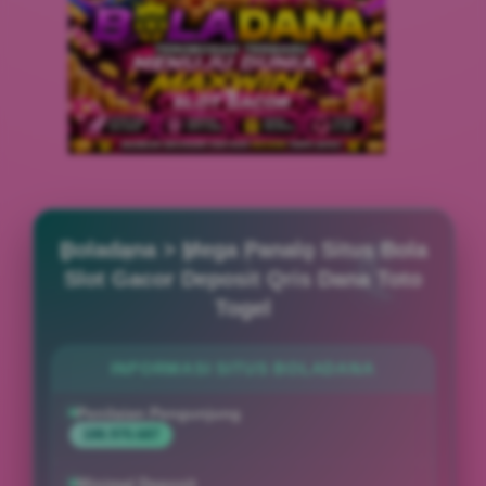
Boladana > Mega Panalo Situs Bola
Slot Gacor Deposit Qris Dana Toto
Togel
INFORMASI SITUS BOLADANA
Penilaian Pengunjung
188.970.687
Minimal Deposit