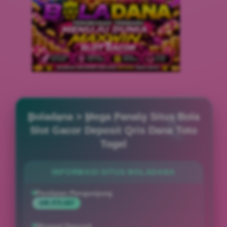
Boladana > Mega Panalo Situs Bola
Slot Gacor Deposit Qris Dana Toto
Togel
INFORMASI SITUS BOLADANA
Penilaian Pengunjung
188.970.687
Minimal Deposit