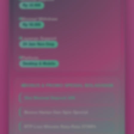
Rp 10.000
Minimal Withdraw
Rp 50.000
Layanan Support
24 Jam Non-Stop
Platform
Desktop & Mobile
BONUS & PROMO SPESIAL BOLADANA
Slot Minimal Deposit 10K
Bonus Harian Dan Spin Special
RTP Live Winrate Rata-Rata 97/98%