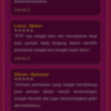
direkomendasikan."
2026-06-17
Lonus - Medan
★★★★★
"RTP nya sangat seru dan transaparan buat
para pemain tidak bingung dalam memilih
permainan sangat seru banget maen disini."
2026-06-15
Dikram - Makassar
★★★★★
"Animasi permainan yang sangat mendukung
para pemain dalam meraih kemenangan
sangat menarik dan juga menyenangkan gokil
abis boladana."