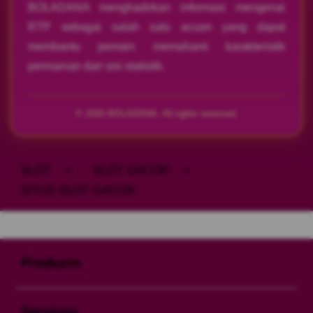
BOLADANA menghadirkan informasi mengenai
RTP sebagai salah satu acuan yang dapat
membantu pemain memahami karakteristik
permainan dari sisi statistik.
© 2026 BOLADANA. All rights reserved.
SLOT
>
SLOT GACOR
>
SITUS SLOT GACOR
Buka
Footer Navigation
Products
Buka
Services