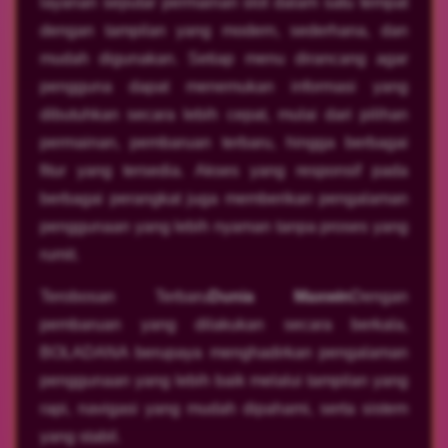
layanan seputar permainan slot dalam satu tempat
dengan tampilan yang modern, sederhana, dan
mudah digunakan. Setiap menu dirancang agar
pengguna dapat menemukan informasi yang
dibutuhkan secara lebih cepat, mulai dari pilihan
permainan, pembaruan terbaru, hingga berbagai
fitur yang tersedia. Akses yang responsif pada
berbagai perangkat juga memberikan pengalaman
penggunaan yang lebih nyaman tanpa proses yang
rumit.
Terobosan Terbaru
Dunia Maxwin
Dengan
pembaruan yang dilakukan secara berkala,
BOLADANA berupaya menghadirkan pengalaman
penggunaan yang lebih baik melalui tampilan yang
rapi, navigasi yang mudah dipahami, serta sistem
yang stabil.