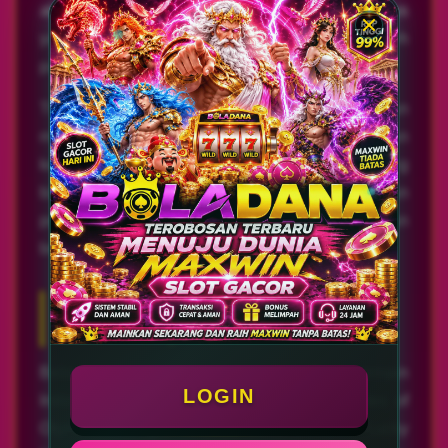
akan mendapatkan berbagai macam bonus bonus
yang sangat menarik yang bisa di mainkan oleh
para pemain.
TIdak Hanya Sampai Disitu saja para pemain akan
mendapatkan berbagai rtp yang sangat tinggi dan
kemenangan maksimal yang sangat mudah yang
bisa didapatkan,Denga tampilan ekonomis dan
permainan yang sangat inovatif,Para pemain akan
bermain dengan rasa nyaman.
Rekomendasi Game Slot
Gacor Populer
Beberapa permainan yang sering dicari pemain
LOGIN
Indonesia antara lain Mahjong Ways 2, Gates of
Olympus, Starlight Princess, Sweet Bonanza, Lucky