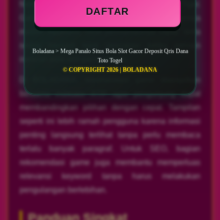
Neko, Wild Bandito, Spaceman, dan Fortune Tiger.
DAFTAR
Game-game tersebut populer karena tampilannya
mudah dipahami, ritme permainannya cepat, serta
sering menjadi topik pencarian ketika pemain
Boladana > Mega Panalo Situs Bola Slot Gacor Deposit Qris Dana
mencari pola slot gacor terbaru.
Toto Togel
© COPYRIGHT 2026 | BOLADANA
Di BOLADANA, rekomendasi game ditampilkan
bersama indikator RTP agar pengunjung dapat
membandingkan pilihan dengan cepat. Tampilan
seperti ini lebih ramah pengguna karena informasi
penting langsung terlihat tanpa perlu membaca
terlalu banyak paragraf. Untuk SEO, bagian
rekomendasi game juga membantu memperluas
relevansi keyword tanpa harus melakukan
pengulangan berlebihan.
Panduan Singkat