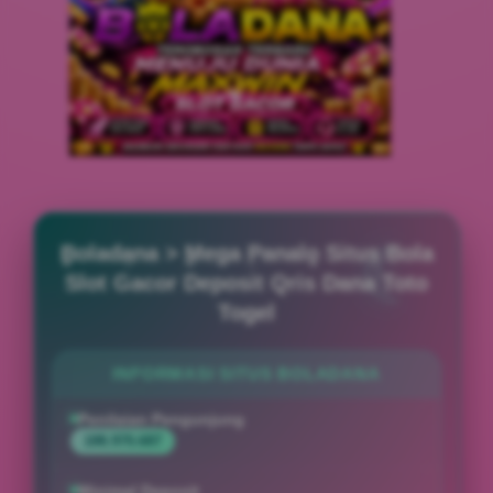
Boladana > Mega Panalo Situs Bola
Slot Gacor Deposit Qris Dana Toto
Togel
INFORMASI SITUS BOLADANA
Penilaian Pengunjung
188.970.687
Minimal Deposit