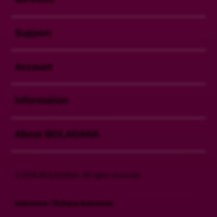
Buka
Support
Buka
Account
Buka
Information
Buka
About BOLADANA
© 2026 BOLADANA. All rights reserved.
Indonesia / Bahasa Indonesia