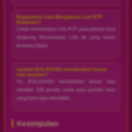
Bagaimana Cara Mengakses Link RTP
Boladana?
Untuk menemukan Link RTP para pemain bisa
langsung Menanyakan Link rtp yang selalu
tersedia 24jam.
Apakah BOLADANA memberikan bonus
new member?
Ya, BOLADANA memberikan bonus new
member 100 persen untuk para pemain baru
yang baru saja mendaftar.
Kesimpulan