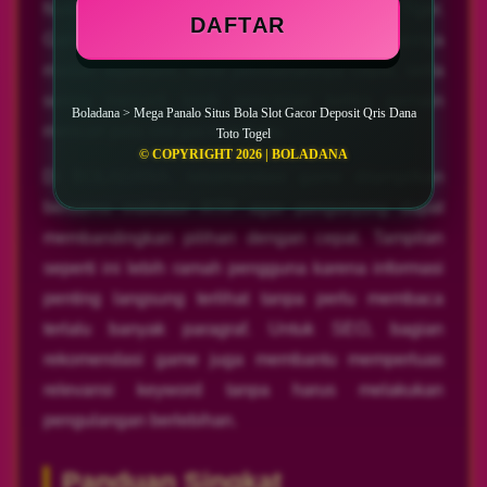
Neko, Wild Bandito, Spaceman, dan Fortune Tiger.
DAFTAR
Game-game tersebut populer karena tampilannya
mudah dipahami, ritme permainannya cepat, serta
sering menjadi topik pencarian ketika pemain
Boladana > Mega Panalo Situs Bola Slot Gacor Deposit Qris Dana
mencari pola slot gacor terbaru.
Toto Togel
© COPYRIGHT 2026 | BOLADANA
Di BOLADANA, rekomendasi game ditampilkan
bersama indikator RTP agar pengunjung dapat
membandingkan pilihan dengan cepat. Tampilan
seperti ini lebih ramah pengguna karena informasi
penting langsung terlihat tanpa perlu membaca
terlalu banyak paragraf. Untuk SEO, bagian
rekomendasi game juga membantu memperluas
relevansi keyword tanpa harus melakukan
pengulangan berlebihan.
Panduan Singkat