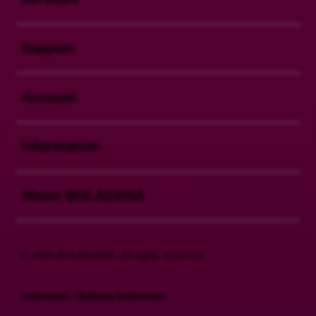
Buka
Support
Buka
Account
Buka
Information
Buka
About BOLADANA
© 2026 BOLADANA. All rights reserved.
Indonesia / Bahasa Indonesia