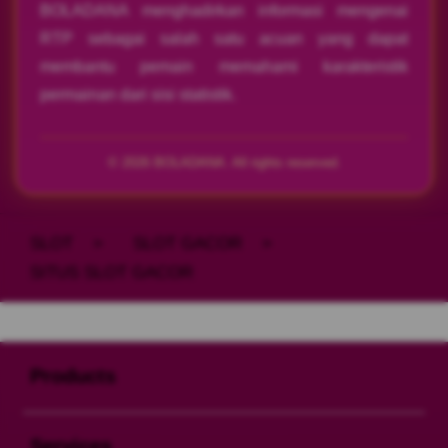
BOLADANA menghadirkan informasi mengenai
RTP sebagai salah satu acuan yang dapat
membantu pemain memahami karakteristik
permainan dari sisi statistik.
© 2026 BOLADANA. All rights reserved.
SLOT
>
SLOT GACOR
>
SITUS SLOT GACOR
Buka
Footer Navigation
Products
Buka
Services