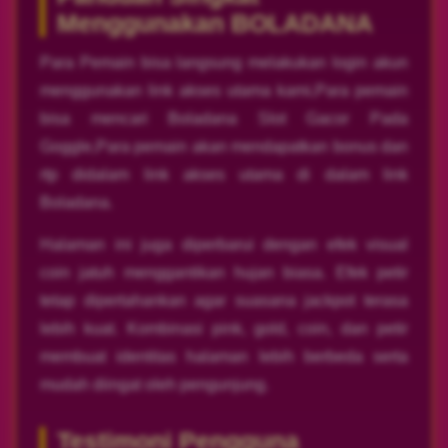
Menggunakan BOLADANA
Para Pemain bisa langsung melakukan login akun
menggunakan link akses utama kami,Para pemain
bisa mencari Boladana Slot Gacor Pada
Goggle,Para pemain akan mendapatkan bonus dan
rtp didalam link akses utama di dalam link
Boladana.
Halaman ini juga diperbarui dengan efek visual
coin jatuh menggantikan hujan biasa. Efek petir
tetap dipertahankan agar suasana jackpot terasa
lebih kuat. Kombinasi pink, gold, coin, dan petir
membuat identitas halaman lebih berbeda serta
mudah diingat oleh pengunjung.
Testimoni Pengguna