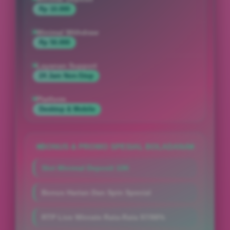
Rp 10.000
Minimal Withdraw
Rp 50.000
Layanan Support
24 Jam Non-Stop
Platform
Desktop & Mobile
BONUS & PROMO SPESIAL BOLADANA
Slot Minimal Deposit 10K
Bonus Harian Dan Spin Special
RTP Live Winrate Rata-Rata 97/98%