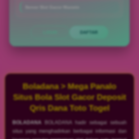
Server Slot Gacor Maxwin
LOGIN
DAFTAR
Layer Popup Close
Boladana > Mega Panalo
Situs Bola Slot Gacor Deposit
Qris Dana Toto Togel
BOLADANA
BOLADANA hadir sebagai sebuah
situs yang menghadirkan berbagai informasi dan