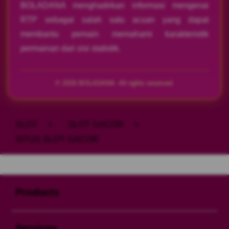
BOLADANA menghadirkan informasi mengenai
RTP sebagai salah satu acuan yang dapat
membantu pemain memahami karakteristik
permainan dari sisi statistik.
© 2026 BOLADANA. All rights reserved.
SLOT
>
SLOT GACOR
>
SITUS SLOT GACOR
Buka
Footer Navigation
Products
Buka
Services