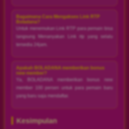
Bagaimana Cara Mengakses Link RTP
Boladana?
Untuk menemukan Link RTP para pemain bisa
langsung Menanyakan Link rtp yang selalu
tersedia 24jam.
Apakah BOLADANA memberikan bonus
new member?
Ya, BOLADANA memberikan bonus new
member 100 persen untuk para pemain baru
yang baru saja mendaftar.
Kesimpulan