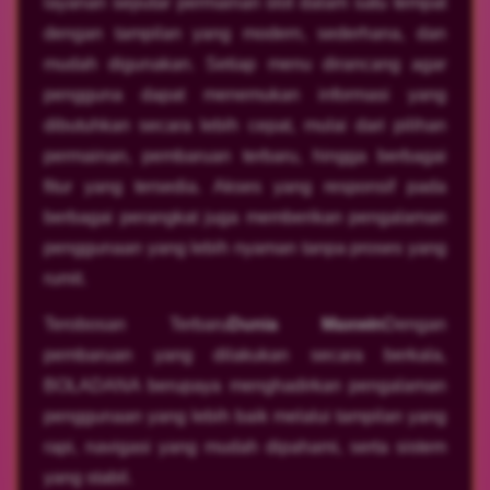
layanan seputar permainan slot dalam satu tempat
dengan tampilan yang modern, sederhana, dan
mudah digunakan. Setiap menu dirancang agar
pengguna dapat menemukan informasi yang
dibutuhkan secara lebih cepat, mulai dari pilihan
permainan, pembaruan terbaru, hingga berbagai
fitur yang tersedia. Akses yang responsif pada
berbagai perangkat juga memberikan pengalaman
penggunaan yang lebih nyaman tanpa proses yang
rumit.
Terobosan Terbaru
Dunia Maxwin
Dengan
pembaruan yang dilakukan secara berkala,
BOLADANA berupaya menghadirkan pengalaman
penggunaan yang lebih baik melalui tampilan yang
rapi, navigasi yang mudah dipahami, serta sistem
yang stabil.