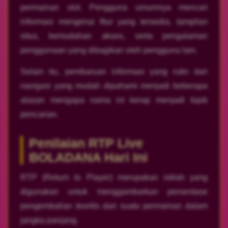
permainan slot. Pengguna umumnya mencari
informasi mengenai fitur yang tersedia, tampilan
situs, kemudahan akses, serta pengalaman
penggunaan yang dibagikan oleh pengguna lain.
Selain itu, pembaruan informasi yang rutin dan
navigasi yang mudah dipahami menjadi beberapa
alasan mengapa nama ini kerap menjadi topik
pencarian.
Penilaian RTP Live
BOLADANA Hari Ini
RTP (Return to Player) merupakan istilah yang
digunakan untuk menggambarkan persentase
pengembalian teoritis dari suatu permainan dalam
jangka panjang.