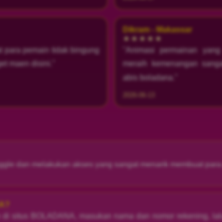
Dikram - Makassar
★★★★★
t para pemain tidak bingung
"Animasi permainan yan
t maen disini."
meraih kemenangan sanga
abis boladana."
2026-06-13
 goggle dan melakukan akses yang sangat menarik membuat pa
NA?
aran di situs BOLADANA, masukan nama dan nomor rekening, lalu