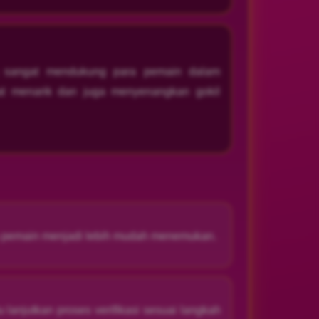
g sangat mendukung para pemain dalam
t menarik dan juga menyenangkan gokil
ra pemain menjadi lebih mudah menemukan.
 lanjutkan proses verifikasi sesuai langkah