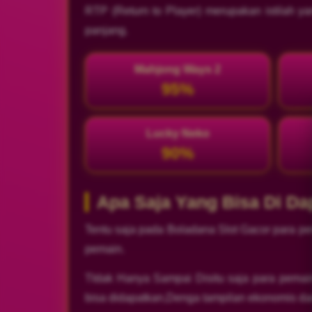
RTP (Return to Player) merupakan istilah y
panjang.
Mahjong Ways 2
95%
Lucky Neko
90%
Apa Saja Yang Bisa Di D
Tentu saja pada Boladana Slot Gacor para p
pemain.
TIdak Hanya Sampai Disitu saja para pema
bisa didapatkan,Denga tampilan ekonomis da