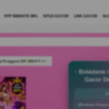
RTP WINRATE 98%
SITUS GACOR
LINK GACOR
SL
.687 Aktif
Layanan Support 24 Jam Non-Stop
Boladana >
Gacor De
I
Penilaian Pengu