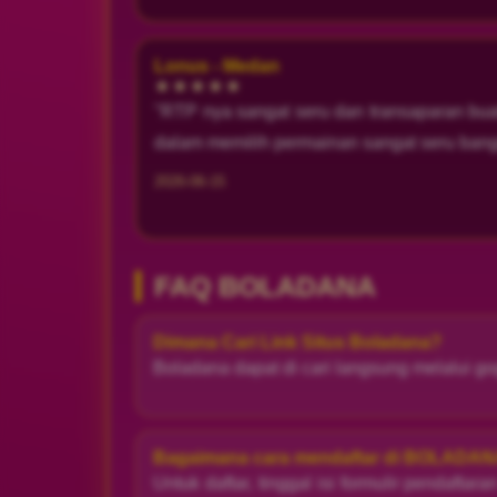
Lonus - Medan
★★★★★
"RTP nya sangat seru dan transaparan bua
dalam memilih permainan sangat seru bange
2026-06-15
FAQ BOLADANA
Dimana Cari Link Situs Boladana?
Boladana dapat di cari langsung melalui
Bagaimana cara mendaftar di BOLADA
Untuk daftar, tinggal isi formulir pendaft