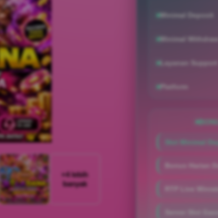
Minimal Deposit
Minimal Withdra
Layanan Support
Platform
BONU
Slot Minimal De
Bonus Harian D
+4 lebih
banyak
RTP Live Winra
Server Slot Ga