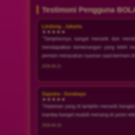
Testimoni Pengguna BO
Lindong - Jakarta
★★★★★
"Tampilannya sangat menarik dan men
mendapatkan kemenangan yang lebih m
pemain merasakan nyaman saat bermain di 
2026-06-21
Saputra - Surabaya
★★★★★
"Halaman yang di tampilin menarik banget
mantep banget mudah menang di jamin rek
2026-06-18