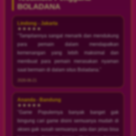
BOLADANA
Lindong - Jakarta
★★★★★
"Tampilannya sangat menarik dan mendukung
para pemain dalam mendapatkan
kemenangan yang lebih maksimal dan
membuat para pemain merasakan nyaman
saat bermain di dalam situs Boladana."
2026-06-21
Ananda - Bandung
★★★★★
"Game Populernya banyak banget gak
bingung cari game disini semuanya mudah di
akses gak susah semuanya ada dan jelas bisa