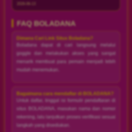
2026-06-13
FAQ BOLADANA
Dimana Cari Link Situs Boladana?
Boladana dapat di cari langsung melalui
goggle dan melakukan akses yang sangat
menarik membuat para pemain menjadi lebih
mudah menemukan.
Bagaimana cara mendaftar di BOLADANA?
Untuk daftar, tinggal isi formulir pendaftaran di
situs BOLADANA, masukan nama dan nomor
rekening, lalu lanjutkan proses verifikasi sesuai
langkah yang disediakan.