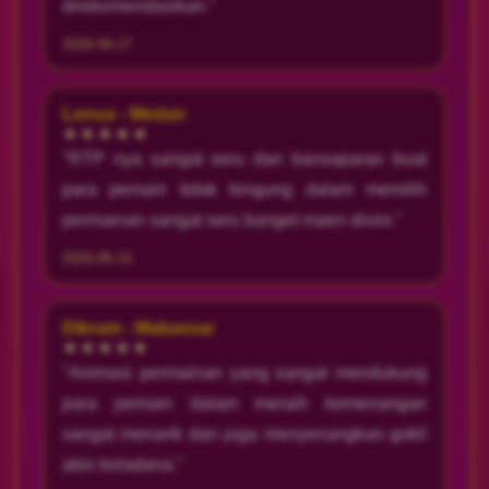
direkomendasikan."
2026-06-17
Lonus - Medan
★★★★★
"RTP nya sangat seru dan transaparan buat
para pemain tidak bingung dalam memilih
permainan sangat seru banget maen disini."
2026-06-15
Dikram - Makassar
★★★★★
"Animasi permainan yang sangat mendukung
para pemain dalam meraih kemenangan
sangat menarik dan juga menyenangkan gokil
abis boladana."