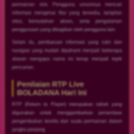
permainan slot. Pengguna umumnya mencari
informasi mengenai fitur yang tersedia, tampilan
situs, kemudahan akses, serta pengalaman
penggunaan yang dibagikan oleh pengguna lain.
Selain itu, pembaruan informasi yang rutin dan
navigasi yang mudah dipahami menjadi beberapa
alasan mengapa nama ini kerap menjadi topik
pencarian.
Penilaian RTP Live
BOLADANA Hari Ini
RTP (Return to Player) merupakan istilah yang
digunakan untuk menggambarkan persentase
pengembalian teoritis dari suatu permainan dalam
jangka panjang.