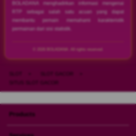
BOLADANA menghadirkan informasi mengenai
RTP sebagai salah satu acuan yang dapat
membantu pemain memahami karakteristik
permainan dari sisi statistik.
© 2026 BOLADANA. All rights reserved.
SLOT
>
SLOT GACOR
>
SITUS SLOT GACOR
Buka
Footer Navigation
Products
Buka
Services