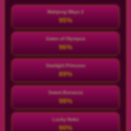
Mahjong Ways 2
95%
Gates of Olympus
96%
Starlight Princess
89%
Sweet Bonanza
98%
Lucky Neko
90%