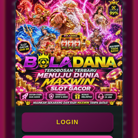
akan mendapatkan berbagai macam bonus bonus
yang sangat menarik yang bisa di mainkan oleh
para pemain.
TIdak Hanya Sampai Disitu saja para pemain akan
mendapatkan berbagai rtp yang sangat tinggi dan
kemenangan maksimal yang sangat mudah yang
bisa didapatkan,Denga tampilan ekonomis dan
permainan yang sangat inovatif,Para pemain akan
bermain dengan rasa nyaman.
Rekomendasi Game Slot
Gacor Populer
Beberapa permainan yang sering dicari pemain
LOGIN
Indonesia antara lain Mahjong Ways 2, Gates of
Olympus, Starlight Princess, Sweet Bonanza, Lucky