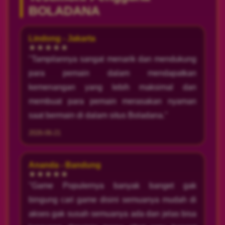
BOLADANA
Lindong - Jakarta
★★★★★
"Tampilannya sangat menarik dan mendukung
para pemain dalam mendapatkan
kemenangan yang lebih maksimal dan
membuat para pemain merasakan nyaman
saat bermain di dalam situs Boladana."
2026-06-21
Ananda - Bandung
★★★★★
"Game Populernya banyak banget gak
bingung cari game disini semuanya mudah di
akses gak susah semuanya ada dan jelas bisa