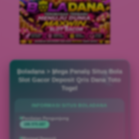
Boladana > Mega Panalo Situs Bola
Slot Gacor Deposit Qris Dana Toto
Togel
INFORMASI SITUS BOLADANA
Penilaian Pengunjung
188.970.687
Minimal Deposit