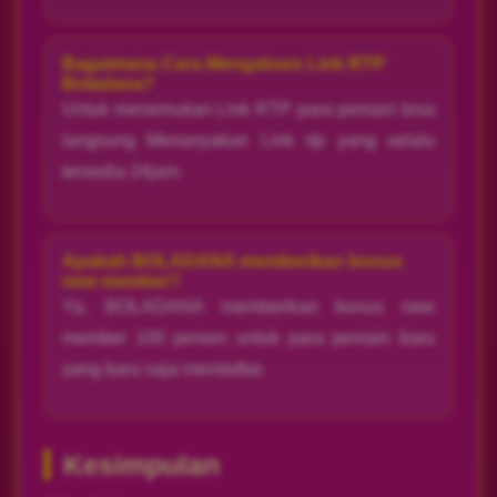
Bagaimana Cara Mengakses Link RTP
Boladana?
Untuk menemukan Link RTP para pemain bisa
langsung Menanyakan Link rtp yang selalu
tersedia 24jam.
Apakah BOLADANA memberikan bonus
new member?
Ya, BOLADANA memberikan bonus new
member 100 persen untuk para pemain baru
yang baru saja mendaftar.
Kesimpulan