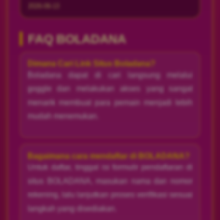
2026-06-13
FAQ BOLADANA
Dimana Cari Link Situs Boladana?
Boladana dapat di cari langsung melalui
goggle dan melakukan akses yang sangat
menarik membuat para pemain menjadi lebih
mudah menemukan.
Bagaimana cara mendaftar di BOLADANA?
Untuk daftar, tinggal isi formulir pendaftaran di
situs BOLADANA, masukan nama dan nomor
rekening, lalu lanjutkan proses verifikasi sesuai
langkah yang disediakan.