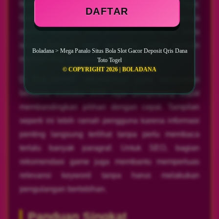
Neko, Wild Bandito, Spaceman, dan Fortune Tiger.
DAFTAR
Game-game tersebut populer karena tampilannya
mudah dipahami, ritme permainannya cepat, serta
sering menjadi topik pencarian ketika pemain
Boladana > Mega Panalo Situs Bola Slot Gacor Deposit Qris Dana
mencari pola slot gacor terbaru.
Toto Togel
© COPYRIGHT 2026 | BOLADANA
Di BOLADANA, rekomendasi game ditampilkan
bersama indikator RTP agar pengunjung dapat
membandingkan pilihan dengan cepat. Tampilan
seperti ini lebih ramah pengguna karena informasi
penting langsung terlihat tanpa perlu membaca
terlalu banyak paragraf. Untuk SEO, bagian
rekomendasi game juga membantu memperluas
relevansi keyword tanpa harus melakukan
pengulangan berlebihan.
Panduan Singkat