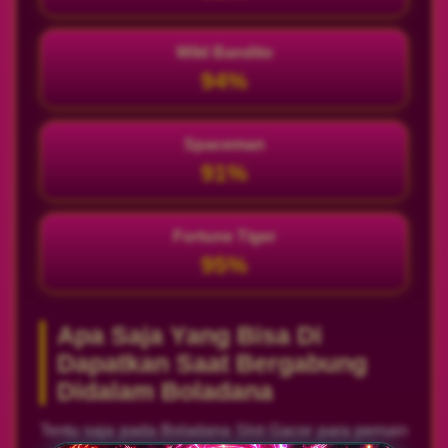
Wild Bandito
94%
Spaceman
91%
Fortune Tiger
95%
Apa Saja Yang Bisa Di
Dapatkan Saat Bergabung
Didalam Boladana
Tentu saja pada Boladana Slot Gacor para pemain