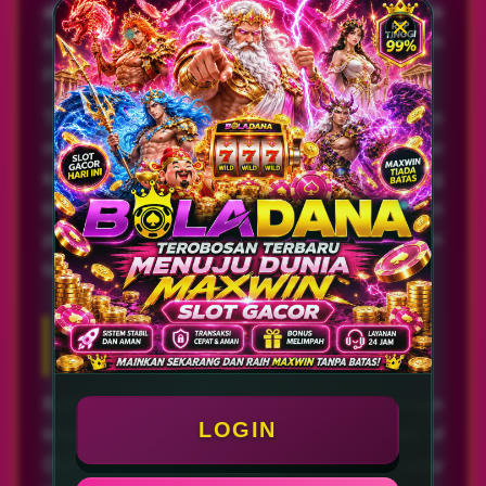
akan mendapatkan berbagai macam bonus bonus
yang sangat menarik yang bisa di mainkan oleh
para pemain.
TIdak Hanya Sampai Disitu saja para pemain akan
mendapatkan berbagai rtp yang sangat tinggi dan
kemenangan maksimal yang sangat mudah yang
bisa didapatkan,Denga tampilan ekonomis dan
permainan yang sangat inovatif,Para pemain akan
bermain dengan rasa nyaman.
Rekomendasi Game Slot
Gacor Populer
Beberapa permainan yang sering dicari pemain
LOGIN
Indonesia antara lain Mahjong Ways 2, Gates of
Olympus, Starlight Princess, Sweet Bonanza, Lucky