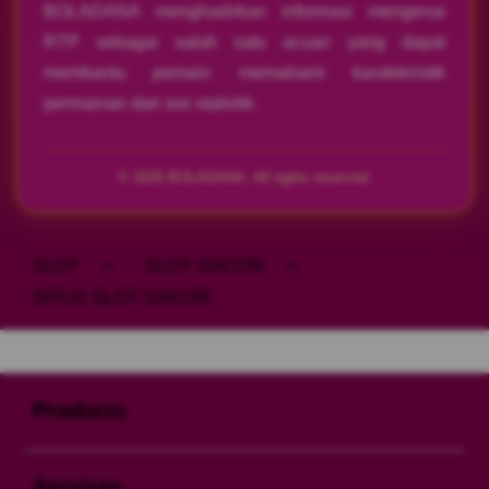
BOLADANA menghadirkan informasi mengenai
RTP sebagai salah satu acuan yang dapat
membantu pemain memahami karakteristik
permainan dari sisi statistik.
© 2026 BOLADANA. All rights reserved.
SLOT
>
SLOT GACOR
>
SITUS SLOT GACOR
Buka
Footer Navigation
Products
Buka
Services