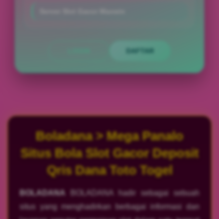
Server Slot Gacor Maxwin
LOGIN
DAFTAR
Layer Popup Close
Boladana > Mega Panalo
Situs Bola Slot Gacor Deposit
Qris Dana Toto Togel
BOLADANA
BOLADANA hadir sebagai sebuah
situs yang menghadirkan berbagai informasi dan