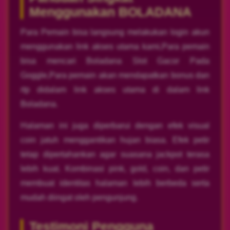
Menggunakan BOLADANA
Para Pemain bisa langsung melakukan login akun
menggunakan link akses utama kami,Para pemain
bisa mencari Boladana Slot Gacor Pada
Goggle,Para pemain akan mendapatkan bonus dan
rtp didalam link akses utama di dalam link
Boladana.
Halaman ini juga diperbarui dengan efek visual
coin jatuh menggantikan hujan biasa. Efek petir
tetap dipertahankan agar suasana jackpot terasa
lebih kuat. Kombinasi pink, gold, coin, dan petir
membuat identitas halaman lebih berbeda serta
mudah diingat oleh pengunjung.
Testimoni Pengguna