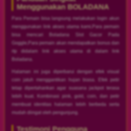
Menggunakan BOLADANA
Para Pemain bisa langsung melakukan login akun
menggunakan link akses utama kami,Para pemain
bisa mencari Boladana Slot Gacor Pada
Goggle,Para pemain akan mendapatkan bonus dan
rtp didalam link akses utama di dalam link
Boladana.
Halaman ini juga diperbarui dengan efek visual
coin jatuh menggantikan hujan biasa. Efek petir
tetap dipertahankan agar suasana jackpot terasa
lebih kuat. Kombinasi pink, gold, coin, dan petir
membuat identitas halaman lebih berbeda serta
mudah diingat oleh pengunjung.
Testimoni Pengguna