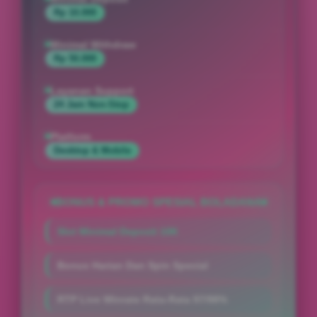
Rp 10.000
Minimal Withdraw
Rp 50.000
Layanan Support
24 Jam Non-Stop
Platform
Desktop & Mobile
BONUS & PROMO SPESIAL BOLADANA
Slot Minimal Deposit 10K
Bonus Harian Dan Spin Special
RTP Live Winrate Rata-Rata 97/98%