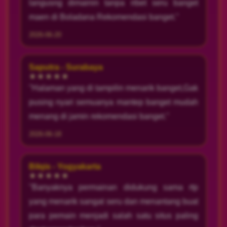
langusng dimainin tanpa ribet seru banget
maen di Boladana Rekomendasi banget."
2026-06-20
Saputra - Surabaya
★★★★★
"Halaman yang di tampilin menarik banget,Gak
pusing nyari semuanya mantep banget mudah
menang di jamin rekomendasi banget."
2026-06-18
Bilqis - Yogyakarta
★★★★★
"Banyaknya permainan didukung sama rtp
yang menarik sangat seru dan menantang buat
para pemain menjadi salah satu situs paling