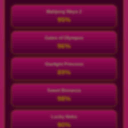
Mahjong Ways 2
95%
Gates of Olympus
96%
Starlight Princess
89%
Sweet Bonanza
98%
Lucky Neko
90%