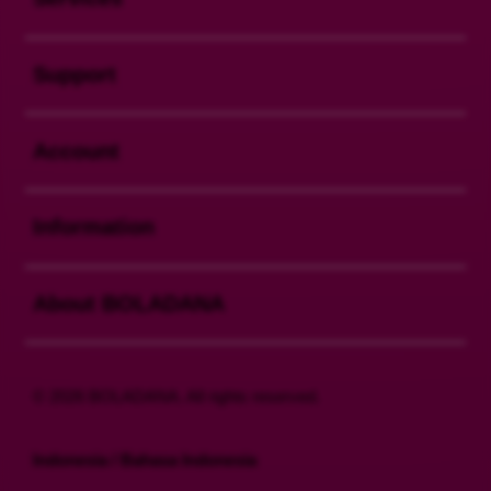
Buka
Support
Buka
Account
Buka
Information
Buka
About BOLADANA
© 2026 BOLADANA. All rights reserved.
Indonesia / Bahasa Indonesia