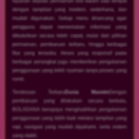
layanan seputar permainan slot dalam satu tempat
dengan tampilan yang modern, sederhana, dan
mudah digunakan. Setiap menu dirancang agar
pengguna dapat menemukan informasi yang
dibutuhkan secara lebih cepat, mulai dari pilihan
permainan, pembaruan terbaru, hingga berbagai
fitur yang tersedia. Akses yang responsif pada
berbagai perangkat juga memberikan pengalaman
penggunaan yang lebih nyaman tanpa proses yang
rumit.
Terobosan Terbaru
Dunia Maxwin
Dengan
pembaruan yang dilakukan secara berkala,
BOLADANA berupaya menghadirkan pengalaman
penggunaan yang lebih baik melalui tampilan yang
rapi, navigasi yang mudah dipahami, serta sistem
yang stabil.