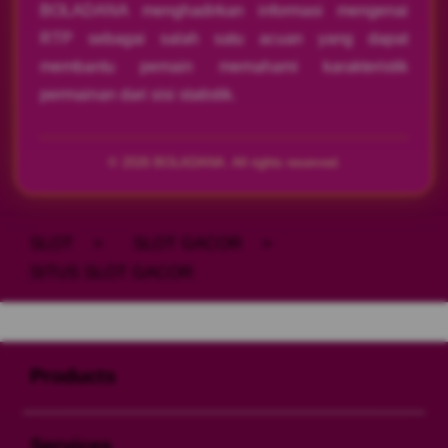
BOLADANA menghadirkan informasi mengenai
RTP sebagai salah satu acuan yang dapat
membantu pemain memahami karakteristik
permainan dari sisi statistik.
© 2026 BOLADANA. All rights reserved.
SLOT
>
SLOT GACOR
>
SITUS SLOT GACOR
Buka
Footer Navigation
Products
Buka
Services