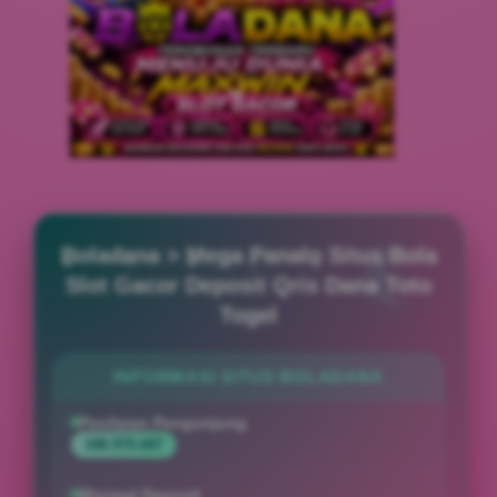
Boladana > Mega Panalo Situs Bola
Slot Gacor Deposit Qris Dana Toto
Togel
INFORMASI SITUS BOLADANA
Penilaian Pengunjung
188.970.687
Minimal Deposit