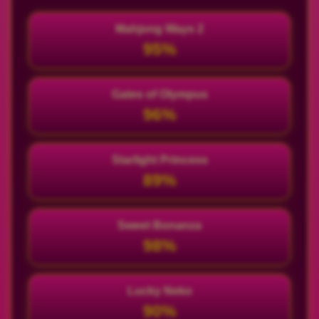
Mahjong Ways 2
95%
Gates of Olympus
96%
Starlight Princess
89%
Sweet Bonanza
98%
Lucky Neko
90%