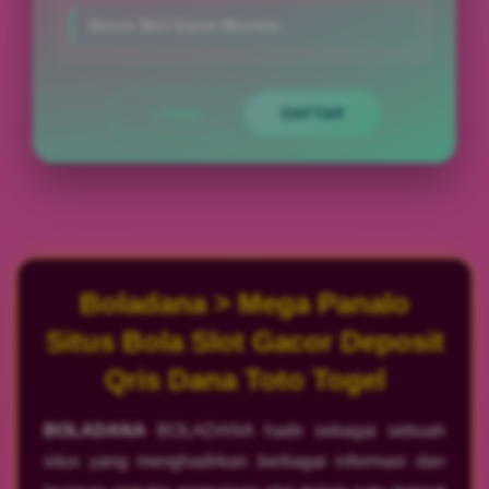
Server Slot Gacor Maxwin
LOGIN
DAFTAR
Layer Popup Close
Boladana > Mega Panalo
Situs Bola Slot Gacor Deposit
Qris Dana Toto Togel
BOLADANA
BOLADANA hadir sebagai sebuah
situs yang menghadirkan berbagai informasi dan