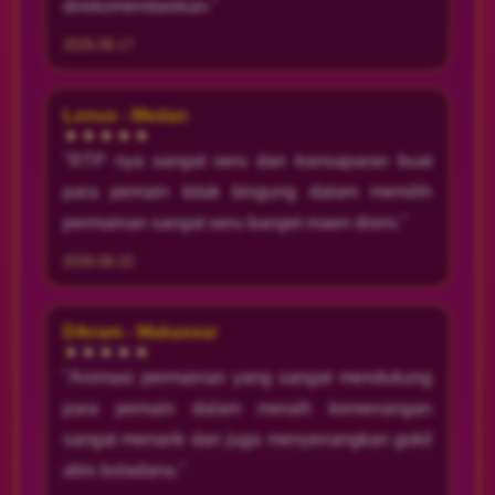
direkomendasikan."
2026-06-17
Lonus - Medan
★★★★★
"RTP nya sangat seru dan transaparan buat
para pemain tidak bingung dalam memilih
permainan sangat seru banget maen disini."
2026-06-15
Dikram - Makassar
★★★★★
"Animasi permainan yang sangat mendukung
para pemain dalam meraih kemenangan
sangat menarik dan juga menyenangkan gokil
abis boladana."