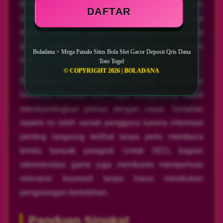
Neko, Wild Bandito, Spaceman, dan Fortune Tiger.
DAFTAR
Game-game tersebut populer karena tampilannya
mudah dipahami, ritme permainannya cepat, serta
sering menjadi topik pencarian ketika pemain
Boladana > Mega Panalo Situs Bola Slot Gacor Deposit Qris Dana
mencari pola slot gacor terbaru.
Toto Togel
© COPYRIGHT 2026 | BOLADANA
Di BOLADANA, rekomendasi game ditampilkan
bersama indikator RTP agar pengunjung dapat
membandingkan pilihan dengan cepat. Tampilan
seperti ini lebih ramah pengguna karena informasi
penting langsung terlihat tanpa perlu membaca
terlalu banyak paragraf. Untuk SEO, bagian
rekomendasi game juga membantu memperluas
relevansi keyword tanpa harus melakukan
pengulangan berlebihan.
Panduan Singkat