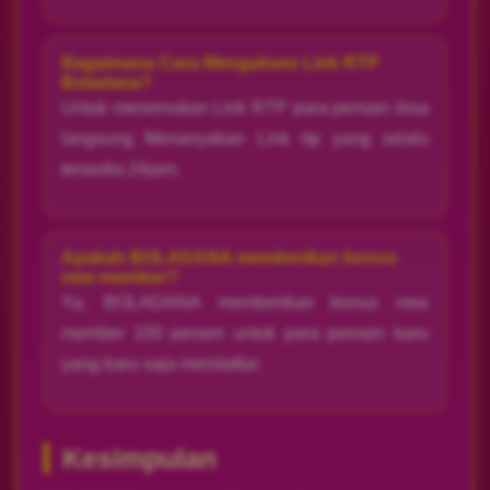
Bagaimana Cara Mengakses Link RTP
Boladana?
Untuk menemukan Link RTP para pemain bisa
langsung Menanyakan Link rtp yang selalu
tersedia 24jam.
Apakah BOLADANA memberikan bonus
new member?
Ya, BOLADANA memberikan bonus new
member 100 persen untuk para pemain baru
yang baru saja mendaftar.
Kesimpulan