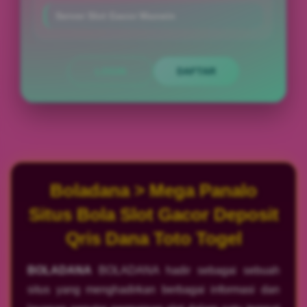
Server Slot Gacor Maxwin
LOGIN
DAFTAR
Layer Popup Close
Boladana > Mega Panalo
Situs Bola Slot Gacor Deposit
Qris Dana Toto Togel
BOLADANA
BOLADANA hadir sebagai sebuah
situs yang menghadirkan berbagai informasi dan