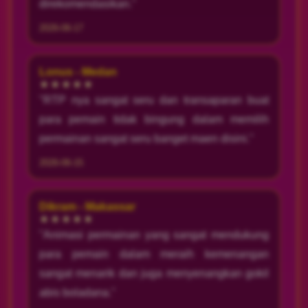
direkomendasikan."
2026-06-17
Lonus - Medan
★★★★★
"RTP nya sangat seru dan transaparan buat
para pemain tidak bingung dalam memilih
permainan sangat seru banget maen disini."
2026-06-15
Dikram - Makassar
★★★★★
"Animasi permainan yang sangat mendukung
para pemain dalam meraih kemenangan
sangat menarik dan juga menyenangkan gokil
abis boladana."