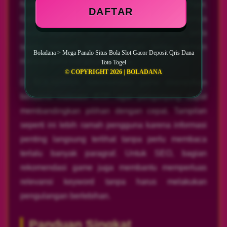
Neko, Wild Bandito, Spaceman, dan Fortune Tiger.
DAFTAR
Game-game tersebut populer karena tampilannya
mudah dipahami, ritme permainannya cepat, serta
sering menjadi topik pencarian ketika pemain
Boladana > Mega Panalo Situs Bola Slot Gacor Deposit Qris Dana
mencari pola slot gacor terbaru.
Toto Togel
© COPYRIGHT 2026 | BOLADANA
Di BOLADANA, rekomendasi game ditampilkan
bersama indikator RTP agar pengunjung dapat
membandingkan pilihan dengan cepat. Tampilan
seperti ini lebih ramah pengguna karena informasi
penting langsung terlihat tanpa perlu membaca
terlalu banyak paragraf. Untuk SEO, bagian
rekomendasi game juga membantu memperluas
relevansi keyword tanpa harus melakukan
pengulangan berlebihan.
Panduan Singkat