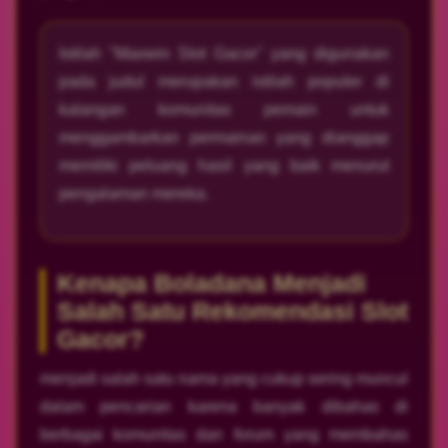
Istilah "Maxwin Slot Gacor" yang digunakan
pada judul merupakan istilah populer di
kalangan komunitas pemain untuk
menggambarkan permainan yang dianggap
memiliki peluang hasil yang baik menurut
pengalaman mereka.
Kenapa Boladana Menjadi
Salah Satu Rekomendasi Slot
Gacor?
menjadi salah satu nama yang cukup sering muncul
dalam pencarian karena banyak dibahas di
berbagai komunitas dan forum yang membahas