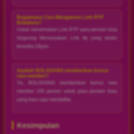
Bagaimana Cara Mengakses Link RTP
Boladana?
Untuk menemukan Link RTP para pemain bisa
langsung Menanyakan Link rtp yang selalu
tersedia 24jam.
Apakah BOLADANA memberikan bonus
new member?
Ya, BOLADANA memberikan bonus new
member 100 persen untuk para pemain baru
yang baru saja mendaftar.
Kesimpulan