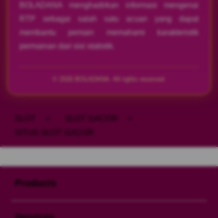
BOLADANA menghadirkan informasi mengenai
RTP sebagai salah satu acuan yang dapat
membantu pemain memahami karakteristik
permainan dari sisi statistik.
© 2026 BOLADANA. All rights reserved.
SLOT
>
SLOT GACOR
>
SITUS SLOT GACOR
Buka
Footer Navigation
Products
Buka
Services