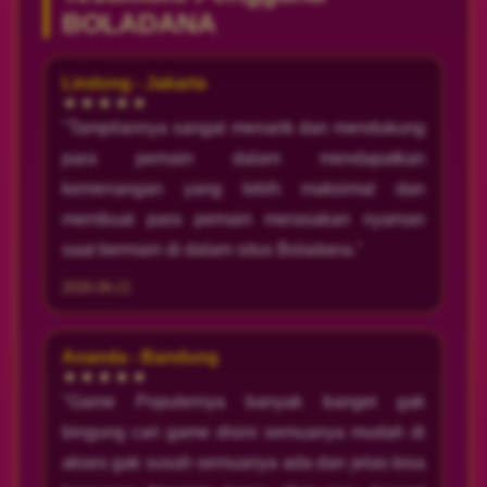
BOLADANA
Lindong - Jakarta
★★★★★
"Tampilannya sangat menarik dan mendukung
para pemain dalam mendapatkan
kemenangan yang lebih maksimal dan
membuat para pemain merasakan nyaman
saat bermain di dalam situs Boladana."
2026-06-21
Ananda - Bandung
★★★★★
"Game Populernya banyak banget gak
bingung cari game disini semuanya mudah di
akses gak susah semuanya ada dan jelas bisa