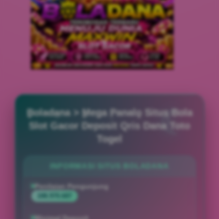
Boladana > Mega Panalo Situs Bola
Slot Gacor Deposit Qris Dana Toto
Togel
INFORMASI SITUS BOLADANA
Penilaian Pengunjung
188.970.687
Minimal Deposit