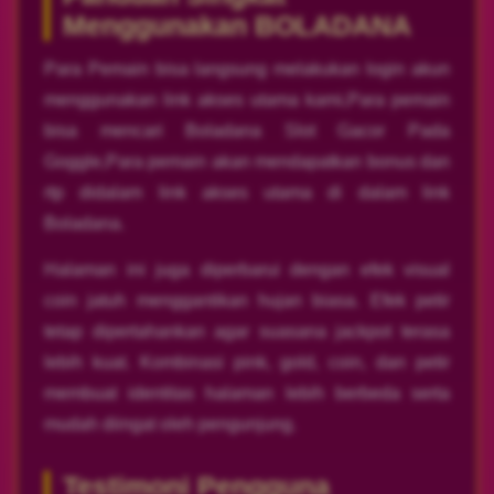
Menggunakan BOLADANA
Para Pemain bisa langsung melakukan login akun
menggunakan link akses utama kami,Para pemain
bisa mencari Boladana Slot Gacor Pada
Goggle,Para pemain akan mendapatkan bonus dan
rtp didalam link akses utama di dalam link
Boladana.
Halaman ini juga diperbarui dengan efek visual
coin jatuh menggantikan hujan biasa. Efek petir
tetap dipertahankan agar suasana jackpot terasa
lebih kuat. Kombinasi pink, gold, coin, dan petir
membuat identitas halaman lebih berbeda serta
mudah diingat oleh pengunjung.
Testimoni Pengguna