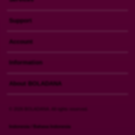
Buka
Support
Buka
Account
Buka
Information
Buka
About BOLADANA
© 2026 BOLADANA. All rights reserved.
Indonesia / Bahasa Indonesia