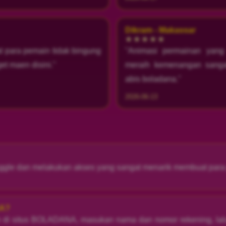
Dikram - Makassar
★★★★★
t para pemain tidak bingung
"Animasi permainan yan
t maen disini."
meraih kemenangan sanga
abis boladana."
2026-06-13
 goggle dan melakukan akses yang sangat menarik membuat pa
NA?
aran di situs BOLADANA, masukan nama dan nomor rekening, lalu