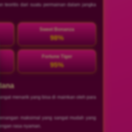
 teoritis dari suatu permainan dalam jangka
Sweet Bonanza
98%
Fortune Tiger
95%
dana
ngat menarik yang bisa di mainkan oleh para
emenangan maksimal yang sangat mudah yang
dengan rasa nyaman.