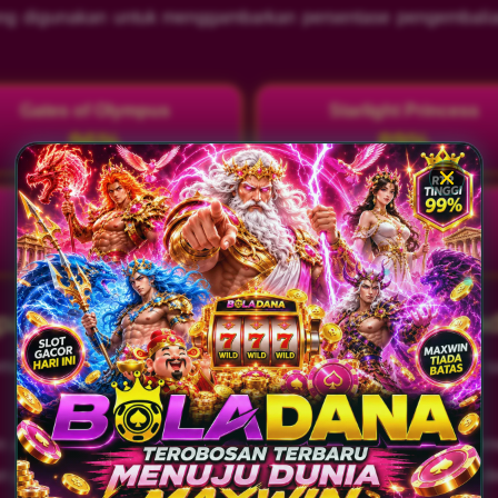
ang digunakan untuk menggambarkan persentase pengembalian
Gates of Olympus
Starlight Princess
96%
89%
Wild Bandito
Spaceman
94%
91%
apatkan Saat Bergabung Didalam Bola
emain akan mendapatkan berbagai macam bonus bonus yang sa
in akan mendapatkan berbagai rtp yang sangat tinggi dan k
n permainan yang sangat inovatif,Para pemain akan bermain 