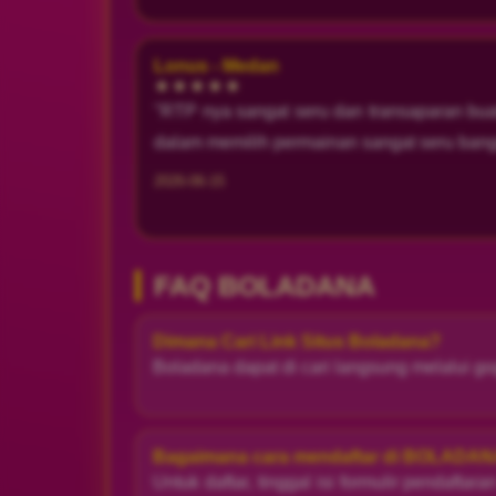
Lonus - Medan
★★★★★
"RTP nya sangat seru dan transaparan bua
dalam memilih permainan sangat seru bange
2026-06-15
FAQ BOLADANA
Dimana Cari Link Situs Boladana?
Boladana dapat di cari langsung melalui
Bagaimana cara mendaftar di BOLADA
Untuk daftar, tinggal isi formulir pendaft