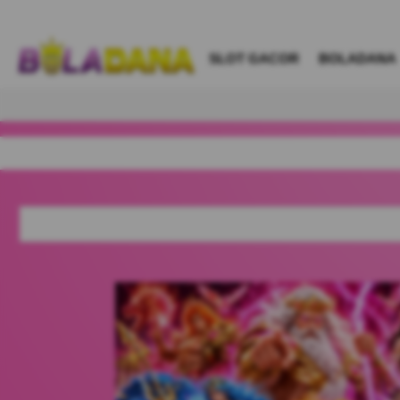
Skip
to
content
SLOT GACOR
BOLADANA
Buka Info Lebih Lanjut