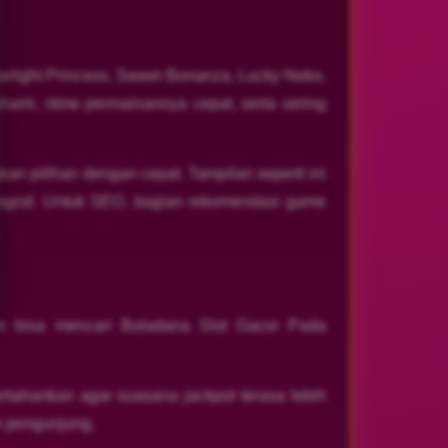
arlight Princess, Sweet Bonanza, Lucky Neko,
ami, ritme permainannya cepat, serta sering
 pilihan dengan cepat. Tampilan seperti ini
aragraf. Untuk SEO, bagian rekomendasi game
n bisa mencari Boladana Slot Gacor Pada
ertahankan agar suasana jackpot terasa lebih
eh pengunjung.