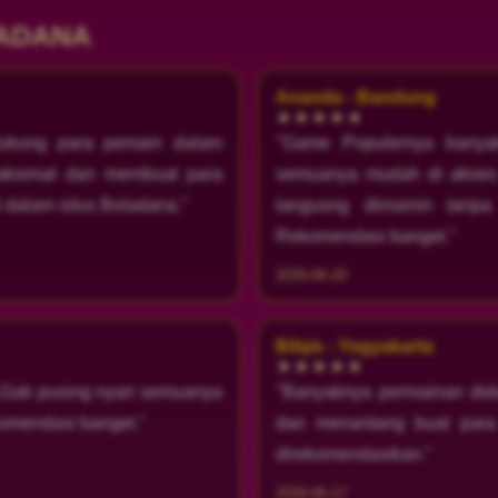
LADANA
Ananda - Bandung
★★★★★
dukung para pemain dalam
"Game Populernya banyak
aksimal dan membuat para
semuanya mudah di akses
dalam situs Boladana."
langusng dimainin tanp
Rekomendasi banget."
2026-06-20
Bilqis - Yogyakarta
★★★★★
,Gak pusing nyari semuanya
"Banyaknya permainan did
omendasi banget."
dan menantang buat para 
direkomendasikan."
2026-06-17