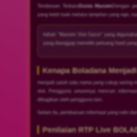
Terobosan Terbaru
Dunia Maxwin
Dengan pe
yang lebih baik melalui tampilan yang rapi, n
Istilah "Maxwin Slot Gacor" yang diguna
yang dianggap memiliki peluang hasil yan
Kenapa Boladana Menjadi
menjadi salah satu nama yang cukup sering 
slot. Pengguna umumnya mencari informasi
dibagikan oleh pengguna lain.
Selain itu, pembaruan informasi yang rutin 
Penilaian RTP Live BOLA