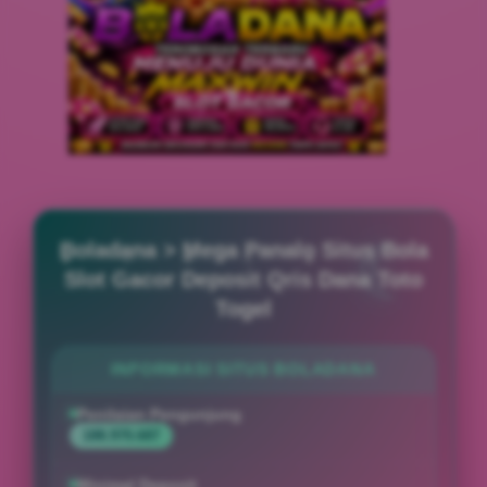
Boladana > Mega Panalo Situs Bola
Slot Gacor Deposit Qris Dana Toto
Togel
INFORMASI SITUS BOLADANA
Penilaian Pengunjung
188.970.687
Minimal Deposit