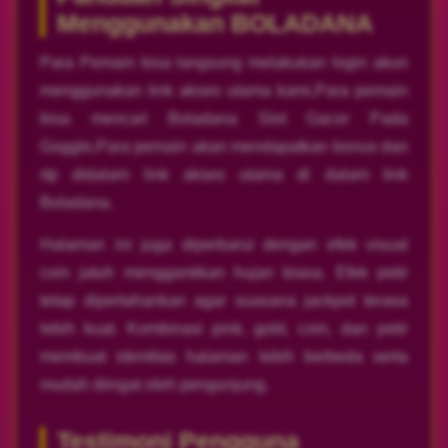
Menggunakan BOLADANA
Para Pemain bisa langsung melakukan login akun
menggunakan link akses utama kami,Para pemain
bisa mencari Boladana Slot Gacor Pada
Goggle,Para pemain akan mendapatkan bonus dan
rtp didalam link akses utama di dalam link
Boladana.
Halaman ini juga diperbarui dengan efek visual
coin jatuh menggantikan hujan biasa. Efek petir
tetap dipertahankan agar suasana jackpot terasa
lebih kuat. Kombinasi pink, gold, coin, dan petir
membuat identitas halaman lebih berbeda serta
mudah diingat oleh pengunjung.
Testimoni Pengguna