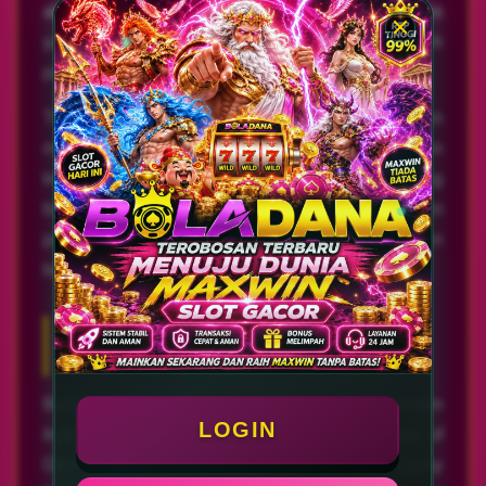
akan mendapatkan berbagai macam bonus bonus
yang sangat menarik yang bisa di mainkan oleh
para pemain.
TIdak Hanya Sampai Disitu saja para pemain akan
mendapatkan berbagai rtp yang sangat tinggi dan
kemenangan maksimal yang sangat mudah yang
bisa didapatkan,Denga tampilan ekonomis dan
permainan yang sangat inovatif,Para pemain akan
bermain dengan rasa nyaman.
Rekomendasi Game Slot
Gacor Populer
Beberapa permainan yang sering dicari pemain
LOGIN
Indonesia antara lain Mahjong Ways 2, Gates of
Olympus, Starlight Princess, Sweet Bonanza, Lucky