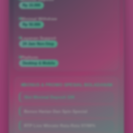
Rp 10.000
Minimal Withdraw
Rp 50.000
Layanan Support
24 Jam Non-Stop
Platform
Desktop & Mobile
BONUS & PROMO SPESIAL BOLADANA
Slot Minimal Deposit 10K
Bonus Harian Dan Spin Special
RTP Live Winrate Rata-Rata 97/98%