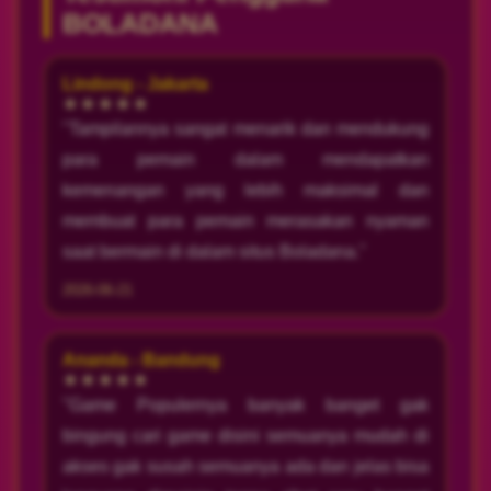
BOLADANA
Lindong - Jakarta
★★★★★
"Tampilannya sangat menarik dan mendukung
para pemain dalam mendapatkan
kemenangan yang lebih maksimal dan
membuat para pemain merasakan nyaman
saat bermain di dalam situs Boladana."
2026-06-21
Ananda - Bandung
★★★★★
"Game Populernya banyak banget gak
bingung cari game disini semuanya mudah di
akses gak susah semuanya ada dan jelas bisa