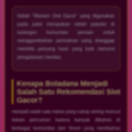
Istilah "Maxwin Slot Gacor" yang digunakan
pada judul merupakan istilah populer di
kalangan komunitas pemain untuk
menggambarkan permainan yang dianggap
memiliki peluang hasil yang baik menurut
pengalaman mereka.
Kenapa Boladana Menjadi
Salah Satu Rekomendasi Slot
Gacor?
menjadi salah satu nama yang cukup sering muncul
dalam pencarian karena banyak dibahas di
berbagai komunitas dan forum yang membahas