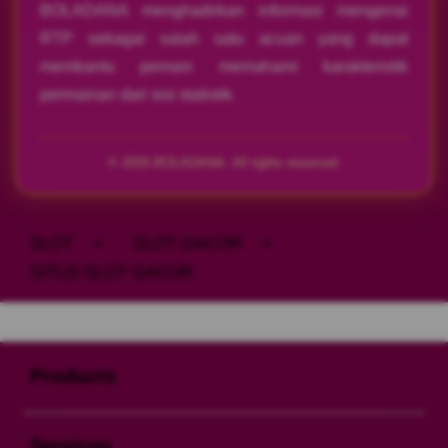
BOLADANA menghadirkan informasi mengenai
RTP sebagai salah satu acuan yang dapat
membantu pemain memahami karakteristik
permainan dari sisi statistik.
© 2026 BOLADANA. All rights reserved.
SLOT
>
SLOT GACOR
>
SITUS SLOT GACOR
Buka
Footer Navigation
Products
Buka
Services