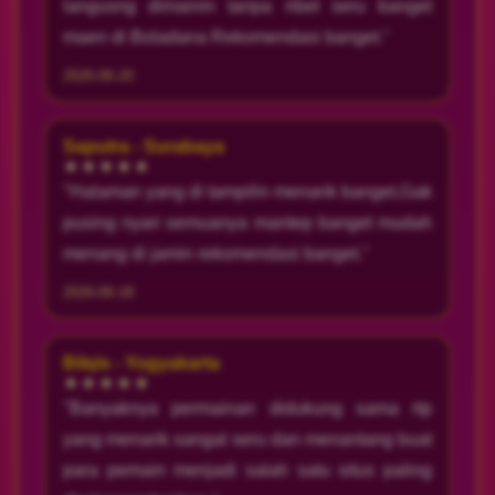
langusng dimainin tanpa ribet seru banget
maen di Boladana Rekomendasi banget."
2026-06-20
Saputra - Surabaya
★★★★★
"Halaman yang di tampilin menarik banget,Gak
pusing nyari semuanya mantep banget mudah
menang di jamin rekomendasi banget."
2026-06-18
Bilqis - Yogyakarta
★★★★★
"Banyaknya permainan didukung sama rtp
yang menarik sangat seru dan menantang buat
para pemain menjadi salah satu situs paling