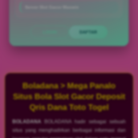
Server Slot Gacor Maxwin
LOGIN
DAFTAR
Layer Popup Close
Boladana > Mega Panalo
Situs Bola Slot Gacor Deposit
Qris Dana Toto Togel
BOLADANA
BOLADANA hadir sebagai sebuah
situs yang menghadirkan berbagai informasi dan