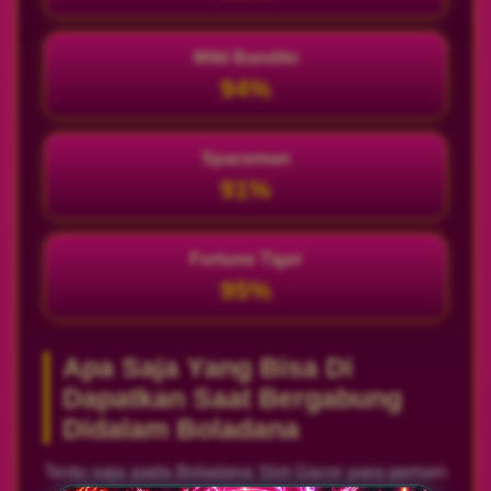
Wild Bandito
94%
Spaceman
91%
Fortune Tiger
95%
Apa Saja Yang Bisa Di
Dapatkan Saat Bergabung
Didalam Boladana
Tentu saja pada Boladana Slot Gacor para pemain