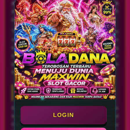
akan mendapatkan berbagai macam bonus bonus
yang sangat menarik yang bisa di mainkan oleh
para pemain.
TIdak Hanya Sampai Disitu saja para pemain akan
mendapatkan berbagai rtp yang sangat tinggi dan
kemenangan maksimal yang sangat mudah yang
bisa didapatkan,Denga tampilan ekonomis dan
permainan yang sangat inovatif,Para pemain akan
bermain dengan rasa nyaman.
Rekomendasi Game Slot
Gacor Populer
Beberapa permainan yang sering dicari pemain
LOGIN
Indonesia antara lain Mahjong Ways 2, Gates of
Olympus, Starlight Princess, Sweet Bonanza, Lucky