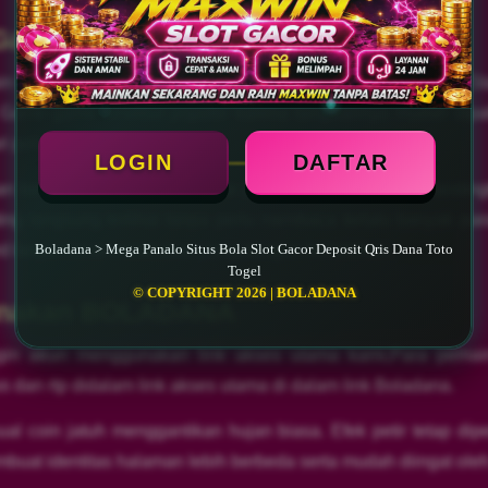
Gacor Populer
n Indonesia antara lain Mahjong Ways 2, Gates of Olympus, St
 Game-game tersebut populer karena tampilannya mudah dipah
 pola slot gacor terbaru.
LOGIN
DAFTAR
bersama indikator RTP agar pengunjung dapat membandingkan
ing langsung terlihat tanpa perlu membaca terlalu banyak p
d tanpa harus melakukan pengulangan berlebihan.
Boladana > Mega Panalo Situs Bola Slot Gacor Deposit Qris Dana Toto
Togel
© COPYRIGHT 2026 | BOLADANA
unakan BOLADANA
gin akun menggunakan link akses utama kami,Para pemai
dan rtp didalam link akses utama di dalam link Boladana.
ual coin jatuh menggantikan hujan biasa. Efek petir tetap dip
embuat identitas halaman lebih berbeda serta mudah diingat ol