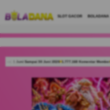
Skip
to
content
SLOT GACOR
BOLADANA
Buka Info Lebih Lanjut
 Juni 2026
1.777.168 Komentar Member
Rating Pengguna 5/5
18