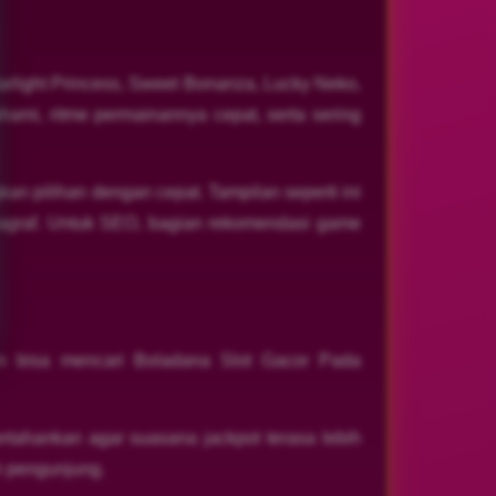
arlight Princess, Sweet Bonanza, Lucky Neko,
ami, ritme permainannya cepat, serta sering
 pilihan dengan cepat. Tampilan seperti ini
aragraf. Untuk SEO, bagian rekomendasi game
n bisa mencari Boladana Slot Gacor Pada
ertahankan agar suasana jackpot terasa lebih
eh pengunjung.