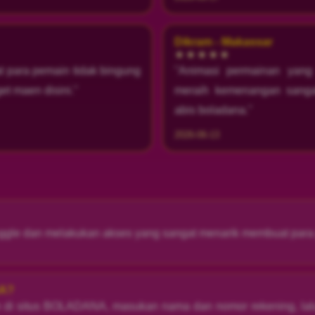
Dikram - Makassar
★★★★★
t para pemain tidak bingung
"Animasi permainan yan
t maen disini."
meraih kemenangan sanga
abis boladana."
2026-06-13
 goggle dan melakukan akses yang sangat menarik membuat pa
NA?
aran di situs BOLADANA, masukan nama dan nomor rekening, lalu