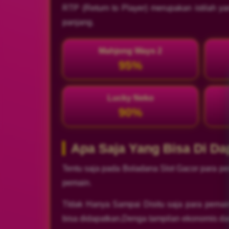
RTP (Return to Player) merupakan istilah y
panjang.
Mahjong Ways 2
95%
Lucky Neko
90%
Apa Saja Yang Bisa Di D
Tentu saja pada Boladana Slot Gacor para p
pemain.
TIdak Hanya Sampai Disitu saja para pema
bisa didapatkan,Denga tampilan ekonomis da