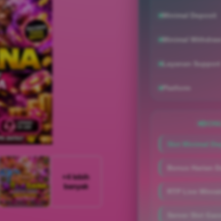
Minimal Deposit
Minimal Withdra
Layanan Support
Platform
BONU
Slot Minimal De
Bonus Harian D
+4 lebih
banyak
RTP Live Winra
Server Slot Ga