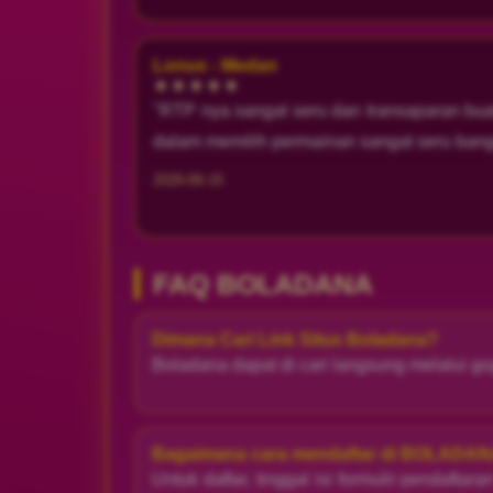
Lonus - Medan
★★★★★
"RTP nya sangat seru dan transaparan bua
dalam memilih permainan sangat seru bange
2026-06-15
FAQ BOLADANA
Dimana Cari Link Situs Boladana?
Boladana dapat di cari langsung melalui
Bagaimana cara mendaftar di BOLADA
Untuk daftar, tinggal isi formulir pendaft