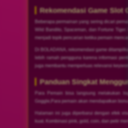
Rekomendasi Game Slot 
Beberapa permainan yang sering dicari pemai
Wild Bandito, Spaceman, dan Fortune Tiger.
menjadi topik pencarian ketika pemain mencari
Di BOLADANA, rekomendasi game ditampilkan 
lebih ramah pengguna karena informasi pent
juga membantu memperluas relevansi keywor
Panduan Singkat Mengg
Para Pemain bisa langsung melakukan lo
Goggle,Para pemain akan mendapatkan bonus 
Halaman ini juga diperbarui dengan efek vis
kuat. Kombinasi pink, gold, coin, dan petir m