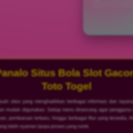
analo Situs Bola Slot Gacor
Toto Togel
h situs yang menghadirkan berbagai informasi dan layanan
dan mudah digunakan. Setiap menu dirancang agar pengguna 
inan, pembaruan terbaru, hingga berbagai fitur yang tersedia.
g lebih nyaman tanpa proses yang rumit.