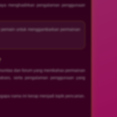
paya menghadirkan pengalaman penggunaan
tas pemain untuk menggambarkan permainan
?
komunitas dan forum yang membahas permainan
n akses, serta pengalaman penggunaan yang
gapa nama ini kerap menjadi topik pencarian.