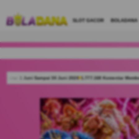
Skip
to
content
SLOT GACOR
BOLADANA
Buka Info Lebih Lanjut
026
1.777.168 Komentar Member
Rating Pengguna 5/5
188.970.