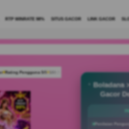
RTP WINRATE 98%
SITUS GACOR
LINK GACOR
SL
687 Aktif
Layanan Support 24 Jam Non-Stop
Boladana >
Gacor De
I
Penilaian Pengu