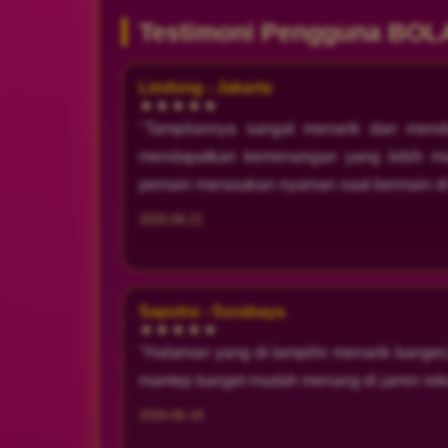
Testimoni Pengguna BO
Lindong - Jakarta
★★★★★
"Tampilannya sangat menarik dan men
mendapatkan kemenangan yang lebih m
pemain merasakan nyaman saat bermain di 
2026-06-21
Saputra - Surabaya
★★★★★
"Halaman yang di tampilin menarik banget
mantep banget mudah menang di jamin rek
2026-06-18