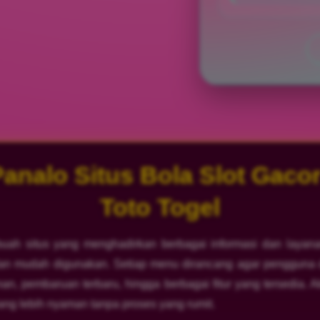
analo Situs Bola Slot Gacor
Toto Togel
h situs yang menghadirkan berbagai informasi dan layanan
dan mudah digunakan. Setiap menu dirancang agar pengguna 
inan, pembaruan terbaru, hingga berbagai fitur yang tersedia.
g lebih nyaman tanpa proses yang rumit.