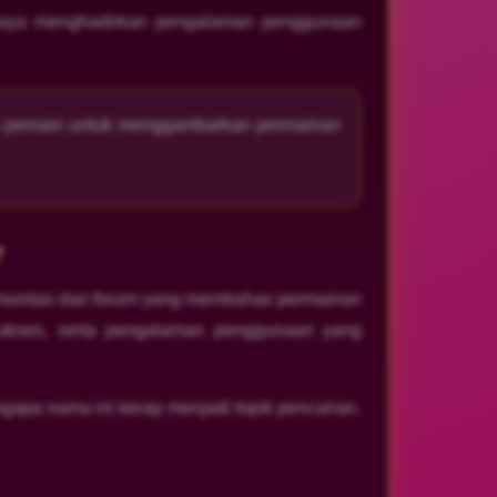
paya menghadirkan pengalaman penggunaan
tas pemain untuk menggambarkan permainan
?
komunitas dan forum yang membahas permainan
n akses, serta pengalaman penggunaan yang
gapa nama ini kerap menjadi topik pencarian.