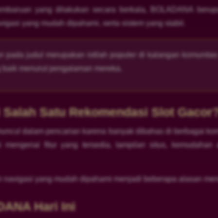
mbaruan yang dilakukan secara berkala, BOLADANA beru
avigasi yang mudah dipahami, serta sistem yang stabil.
kan pada judul merupakan istilah populer di kalangan komuni
g baik menurut pengalaman mereka.
 Salah Satu Rekomendasi Slot Gacor
muncul dalam pencarian karena banyak dibahas di berbagai 
 mengenai fitur yang tersedia, tampilan situs, kemudaha
dan navigasi yang mudah dipahami menjadi beberapa alasan men
DANA Hari Ini