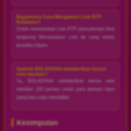
Bagaimana Cara Mengakses Link RTP
Boladana?
Untuk menemukan Link RTP para pemain bisa
langsung Menanyakan Link rtp yang selalu
tersedia 24jam.
Apakah BOLADANA memberikan bonus
new member?
Ya, BOLADANA memberikan bonus new
member 100 persen untuk para pemain baru
yang baru saja mendaftar.
Kesimpulan