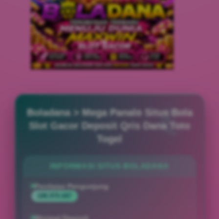
Boladana > Mega Panalo Situs Bola
Slot Gacor Deposit Qris Dana Toto
Togel
INFORMASI SITUS BOLADANA
Penilaian Pengunjung
188.970.687
Minimal Deposit