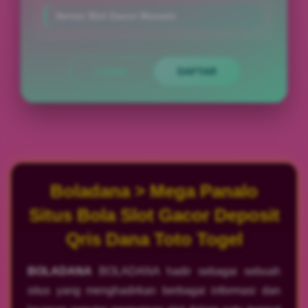
Server Slot Gacor Maxwin
LOGIN
DAFTAR
Layer Popup Close
Boladana > Mega Panalo
Situs Bola Slot Gacor Deposit
Qris Dana Toto Togel
BOLADANA
BOLADANA hadir sebagai sebuah
situs yang menghadirkan berbagai informasi dan