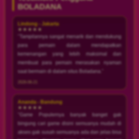
BOLADANA
Lindong - Jakarta
★★★★★
"Tampilannya sangat menarik dan mendukung
para pemain dalam mendapatkan
kemenangan yang lebih maksimal dan
membuat para pemain merasakan nyaman
saat bermain di dalam situs Boladana."
2026-06-21
Ananda - Bandung
★★★★★
"Game Populernya banyak banget gak
bingung cari game disini semuanya mudah di
akses gak susah semuanya ada dan jelas bisa