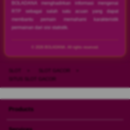
BOLADANA menghadirkan informasi mengenai
RTP sebagai salah satu acuan yang dapat
membantu pemain memahami karakteristik
permainan dari sisi statistik.
© 2026 BOLADANA. All rights reserved.
SLOT
>
SLOT GACOR
>
SITUS SLOT GACOR
Buka
Footer Navigation
Products
Buka
Services