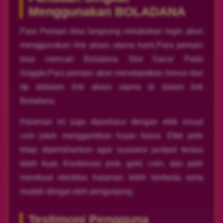
Menggunakan BOLADANA
Para Pemain bisa langsung melakukan login akun
menggunakan link akses utama kami,Para pemain
bisa mencari Boladana Slot Gacor Pada
Goggle,Para pemain akan mendapatkan bonus dan
rtp didalam link akses utama di dalam link
Boladana.
Halaman ini juga diperbarui dengan efek visual
coin jatuh menggantikan hujan biasa. Efek petir
tetap dipertahankan agar suasana jackpot terasa
lebih kuat. Kombinasi pink, gold, coin, dan petir
membuat identitas halaman lebih berbeda serta
mudah diingat oleh pengunjung.
Testimoni Pengguna