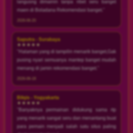
langusng dimainin tanpa ribet seru banget
maen di Boladana Rekomendasi banget."
2026-06-20
Saputra - Surabaya
★★★★★
"Halaman yang di tampilin menarik banget,Gak
pusing nyari semuanya mantep banget mudah
menang di jamin rekomendasi banget."
2026-06-18
Bilqis - Yogyakarta
★★★★★
"Banyaknya permainan didukung sama rtp
yang menarik sangat seru dan menantang buat
para pemain menjadi salah satu situs paling