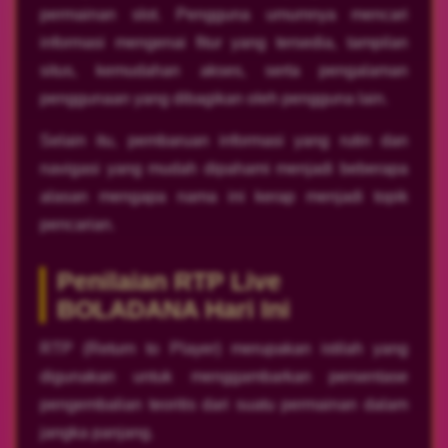
permainan slot. Pengguna umumnya mencari
informasi mengenai fitur yang tersedia, tampilan
situs, kemudahan akses, serta pengalaman
penggunaan yang dibagikan oleh pengguna lain.
Selain itu, pembaruan informasi yang rutin dan
navigasi yang mudah dipahami menjadi beberapa
alasan mengapa nama ini kerap menjadi topik
pencarian.
Penilaian RTP Live
BOLADANA Hari Ini
RTP (Return to Player) merupakan istilah yang
digunakan untuk menggambarkan persentase
pengembalian teoritis dari suatu permainan dalam
jangka panjang.