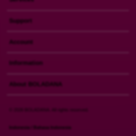
Buka
Support
Buka
Account
Buka
Information
Buka
About BOLADANA
© 2026 BOLADANA. All rights reserved.
Indonesia / Bahasa Indonesia