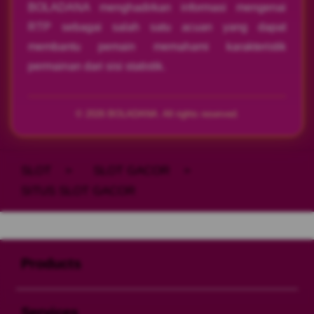
BOLADANA menghadirkan informasi mengenai
RTP sebagai salah satu acuan yang dapat
membantu pemain memahami karakteristik
permainan dari sisi statistik.
© 2026 BOLADANA. All rights reserved.
SLOT
>
SLOT GACOR
>
SITUS SLOT GACOR
Buka
Footer Navigation
Products
Buka
Services