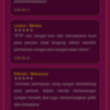
direkomendasikan."
2026-06-17
Lonus - Medan
★★★★★
"RTP nya sangat seru dan transaparan buat
para pemain tidak bingung dalam memilih
permainan sangat seru banget maen disini."
2026-06-15
Dikram - Makassar
★★★★★
"Animasi permainan yang sangat mendukung
para pemain dalam meraih kemenangan
sangat menarik dan juga menyenangkan gokil
abis boladana."