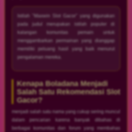
Istilah "Maxwin Slot Gacor" yang digunakan
pada judul merupakan istilah populer di
kalangan komunitas pemain untuk
menggambarkan permainan yang dianggap
memiliki peluang hasil yang baik menurut
pengalaman mereka.
Kenapa Boladana Menjadi
Salah Satu Rekomendasi Slot
Gacor?
menjadi salah satu nama yang cukup sering muncul
dalam pencarian karena banyak dibahas di
berbagai komunitas dan forum yang membahas