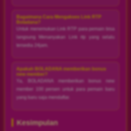
Bagaimana Cara Mengakses Link RTP
Boladana?
Untuk menemukan Link RTP para pemain bisa
langsung Menanyakan Link rtp yang selalu
tersedia 24jam.
Apakah BOLADANA memberikan bonus
new member?
Ya, BOLADANA memberikan bonus new
member 100 persen untuk para pemain baru
yang baru saja mendaftar.
Kesimpulan