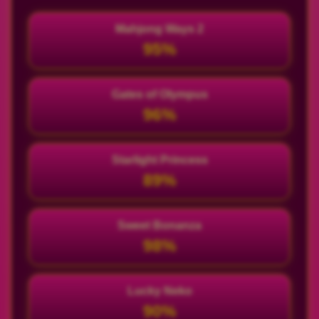
Mahjong Ways 2
95%
Gates of Olympus
96%
Starlight Princess
89%
Sweet Bonanza
98%
Lucky Neko
90%