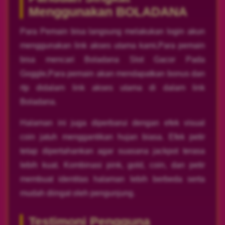
Menggunakan BOLADANA
Para Pemain bisa langsung melakukan login akun
menggunakan link akses utama kami,Para pemain
bisa mencari Boladana Slot Gacor Pada
Goggle,Para pemain akan mendapatkan bonus dan
rtp didalam link akses utama di dalam link
Boladana.
Halaman ini juga diperbarui dengan efek visual
coin jatuh menggantikan hujan biasa. Efek petir
tetap dipertahankan agar suasana jackpot terasa
lebih kuat. Kombinasi pink, gold, coin, dan petir
membuat identitas halaman lebih berbeda serta
mudah diingat oleh pengunjung.
Testimoni Pengguna