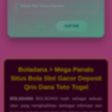
Server Slot Gacor Maxwin
LOGIN
DAFTAR
Layer Popup Close
Boladana > Mega Panalo
Situs Bola Slot Gacor Deposit
Qris Dana Toto Togel
BOLADANA
BOLADANA hadir sebagai sebuah
situs yang menghadirkan berbagai informasi dan