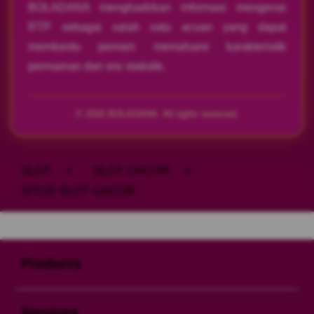
BOLADANA menghadirkan informasi mengenai
RTP sebagai salah satu acuan yang dapat
membantu pemain memahami karakteristik
permainan dari sisi statistik.
© 2026 BOLADANA. All rights reserved.
SLOT
>
SLOT GACOR
>
SITUS SLOT GACOR
Buka
Footer Navigation
Products
Buka
Services