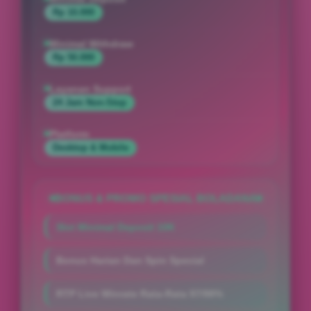
Rp 10.000
Minimal Withdraw
Rp 50.000
Layanan Support
24 Jam Non-Stop
Platform
Desktop & Mobile
BONUS & PROMO SPESIAL BOLADANA
Slot Minimal Deposit 10K
Bonus Harian Dan Spin Special
RTP Live Winrate Rata-Rata 97/98%