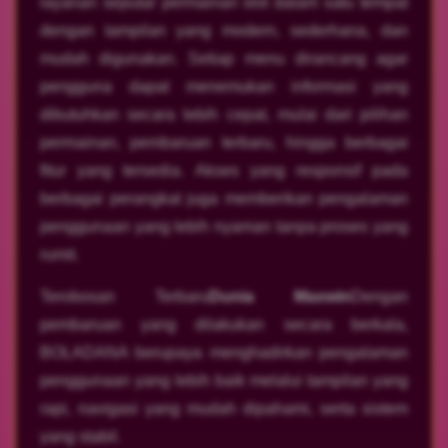
layanan seputar permainan slot dalam satu tempat
dengan tampilan yang modern, sederhana, dan
mudah digunakan. Setiap menu dirancang agar
pengguna dapat menemukan informasi yang
dibutuhkan secara lebih cepat, mulai dari pilihan
permainan, pembaruan terbaru, hingga berbagai
fitur yang tersedia. Akses yang responsif pada
berbagai perangkat juga memberikan pengalaman
penggunaan yang lebih nyaman tanpa proses yang
rumit.
Terobosan Terbaru
Dunia Maxwin
Dengan
pembaruan yang dilakukan secara berkala,
BOLADANA berupaya menghadirkan pengalaman
penggunaan yang lebih baik melalui tampilan yang
rapi, navigasi yang mudah dipahami, serta sistem
yang stabil.