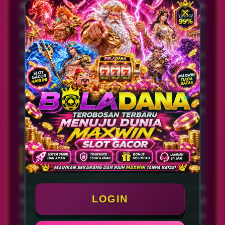
akan mendapatkan berbagai macam bonus bonus
yang sangat menarik yang bisa di mainkan oleh
para pemain.
TIdak Hanya Sampai Disitu saja para pemain akan
mendapatkan berbagai rtp yang sangat tinggi dan
kemenangan maksimal yang sangat mudah yang
bisa didapatkan,Denga tampilan ekonomis dan
permainan yang sangat inovatif,Para pemain akan
bermain dengan rasa nyaman.
Rekomendasi Game Slot
Gacor Populer
Beberapa permainan yang sering dicari pemain
LOGIN
Indonesia antara lain Mahjong Ways 2, Gates of
Olympus, Starlight Princess, Sweet Bonanza, Lucky