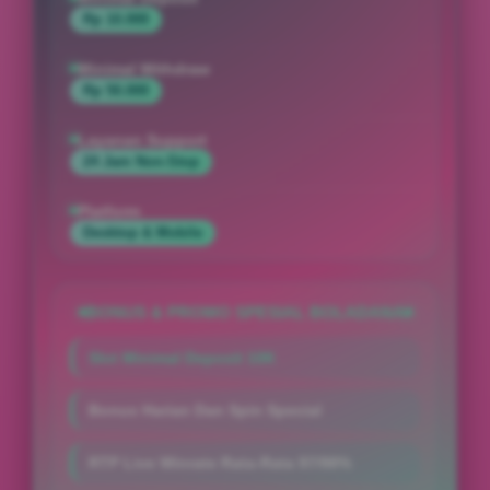
Rp 10.000
Minimal Withdraw
Rp 50.000
Layanan Support
24 Jam Non-Stop
Platform
Desktop & Mobile
BONUS & PROMO SPESIAL BOLADANA
Slot Minimal Deposit 10K
Bonus Harian Dan Spin Special
RTP Live Winrate Rata-Rata 97/98%