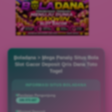
Boladana > Mega Panalo Situs Bola
Slot Gacor Deposit Qris Dana Toto
Togel
INFORMASI SITUS BOLADANA
Penilaian Pengunjung
188.970.687
Minimal Deposit