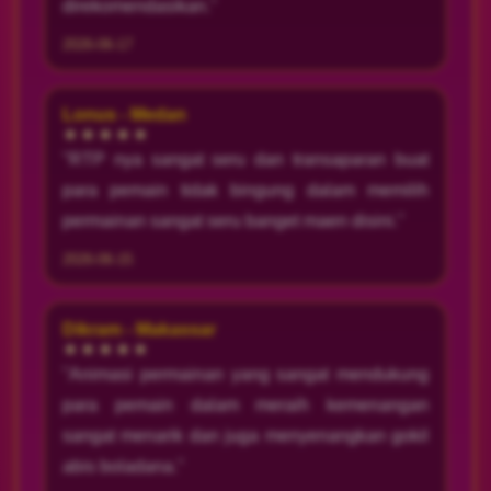
direkomendasikan."
2026-06-17
Lonus - Medan
★★★★★
"RTP nya sangat seru dan transaparan buat
para pemain tidak bingung dalam memilih
permainan sangat seru banget maen disini."
2026-06-15
Dikram - Makassar
★★★★★
"Animasi permainan yang sangat mendukung
para pemain dalam meraih kemenangan
sangat menarik dan juga menyenangkan gokil
abis boladana."