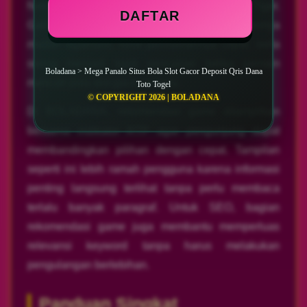
Neko, Wild Bandito, Spaceman, dan Fortune Tiger.
DAFTAR
Game-game tersebut populer karena tampilannya
mudah dipahami, ritme permainannya cepat, serta
sering menjadi topik pencarian ketika pemain
Boladana > Mega Panalo Situs Bola Slot Gacor Deposit Qris Dana
mencari pola slot gacor terbaru.
Toto Togel
© COPYRIGHT 2026 | BOLADANA
Di BOLADANA, rekomendasi game ditampilkan
bersama indikator RTP agar pengunjung dapat
membandingkan pilihan dengan cepat. Tampilan
seperti ini lebih ramah pengguna karena informasi
penting langsung terlihat tanpa perlu membaca
terlalu banyak paragraf. Untuk SEO, bagian
rekomendasi game juga membantu memperluas
relevansi keyword tanpa harus melakukan
pengulangan berlebihan.
Panduan Singkat