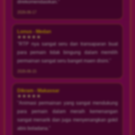
direkomendasikan."
2026-06-17
Lonus - Medan
★★★★★
"RTP nya sangat seru dan transaparan buat
para pemain tidak bingung dalam memilih
permainan sangat seru banget maen disini."
2026-06-15
Dikram - Makassar
★★★★★
"Animasi permainan yang sangat mendukung
para pemain dalam meraih kemenangan
sangat menarik dan juga menyenangkan gokil
abis boladana."