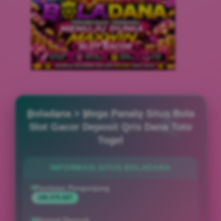
Boladana > Mega Panalo Situs Bola
Slot Gacor Deposit Qris Dana Toto
Togel
INFORMASI SITUS BOLADANA
Penilaian Pengunjung
188.970.687
Minimal Deposit