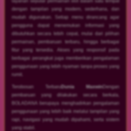
layanan seputar permainan slot dalam satu tempat
dengan tampilan yang modern, sederhana, dan
mudah digunakan. Setiap menu dirancang agar
pengguna dapat menemukan informasi yang
dibutuhkan secara lebih cepat, mulai dari pilihan
permainan, pembaruan terbaru, hingga berbagai
fitur yang tersedia. Akses yang responsif pada
berbagai perangkat juga memberikan pengalaman
penggunaan yang lebih nyaman tanpa proses yang
rumit.
Terobosan Terbaru
Dunia Maxwin
Dengan
pembaruan yang dilakukan secara berkala,
BOLADANA berupaya menghadirkan pengalaman
penggunaan yang lebih baik melalui tampilan yang
rapi, navigasi yang mudah dipahami, serta sistem
yang stabil.