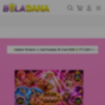
Skip
to
Cari
Troli
Login
Navigation
content
Buka Info Lebih Lanjut
aru: 1 Juni Sampai 30 Juni 2026
1.777.168 Komentar Member
Rating Pengg