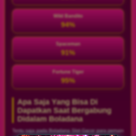
Wild Bandito
94%
Spaceman
91%
Fortune Tiger
95%
Apa Saja Yang Bisa Di
Dapatkan Saat Bergabung
Didalam Boladana
Tentu saja pada Boladana Slot Gacor para pemain