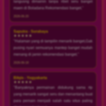
langusng dimainin tanpa ribet seru banget
maen di Boladana Rekomendasi banget."
2026-06-20
Saputra - Surabaya
★★★★★
"Halaman yang di tampilin menarik banget,Gak
pusing nyari semuanya mantep banget mudah
menang di jamin rekomendasi banget."
2026-06-18
Bilqis - Yogyakarta
★★★★★
"Banyaknya permainan didukung sama rtp
yang menarik sangat seru dan menantang buat
para pemain menjadi salah satu situs paling