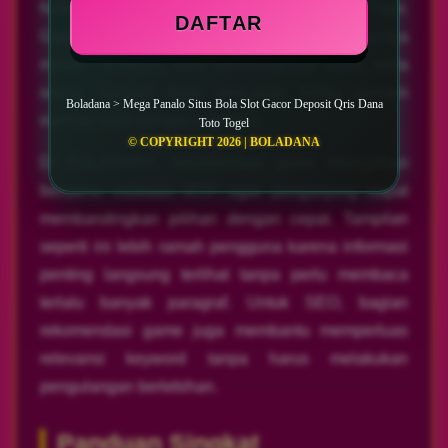
Neko, Wild Bandito, Spaceman, dan Fortune Tiger.
DAFTAR
Game-game tersebut populer karena tampilannya
mudah dipahami, ritme permainannya cepat, serta
sering menjadi topik pencarian ketika pemain
Boladana > Mega Panalo Situs Bola Slot Gacor Deposit Qris Dana
mencari pola slot gacor terbaru.
Toto Togel
© COPYRIGHT 2026 | BOLADANA
Di BOLADANA, rekomendasi game ditampilkan
bersama indikator RTP agar pengunjung dapat
membandingkan pilihan dengan cepat. Tampilan
seperti ini lebih ramah pengguna karena informasi
penting langsung terlihat tanpa perlu membaca
terlalu banyak paragraf. Untuk SEO, bagian
rekomendasi game juga membantu memperluas
relevansi keyword tanpa harus melakukan
pengulangan berlebihan.
Panduan Singkat