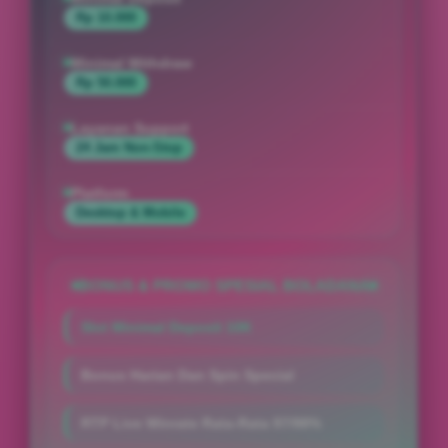
Rp 10.000
Minimal Withdraw
Rp 50.000
Layanan Support
24 Jam Non-Stop
Platform
Desktop & Mobile
BONUS & PROMO SPESIAL BOLADANA
Slot Minimal Deposit 10K
Bonus Harian Dan Spin Special
RTP Live Winrate Rata-Rata 97/98%