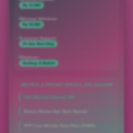
Rp 10.000
Minimal Withdraw
Rp 50.000
Layanan Support
24 Jam Non-Stop
Platform
Desktop & Mobile
BONUS & PROMO SPESIAL BOLADANA
Slot Minimal Deposit 10K
Bonus Harian Dan Spin Special
RTP Live Winrate Rata-Rata 97/98%