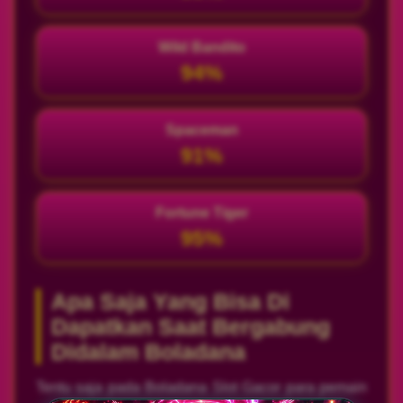
Wild Bandito
94%
Spaceman
91%
Fortune Tiger
95%
Apa Saja Yang Bisa Di
Dapatkan Saat Bergabung
Didalam Boladana
Tentu saja pada Boladana Slot Gacor para pemain