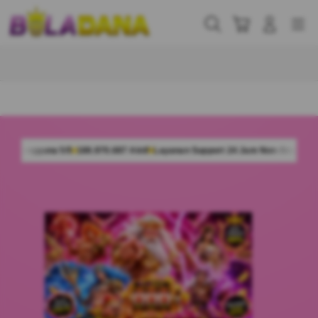
Skip
to
Cari
Troli
Login
Navigation
content
Buka Info Lebih Lanjut
Layanan Support 24 Jam Non-Stop