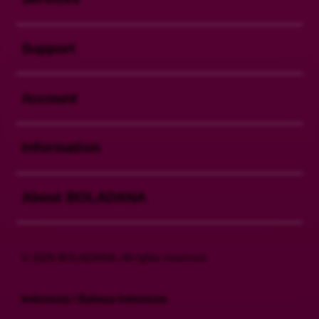
Buka
Support
Buka
Account
Buka
Information
Buka
About BOLADANA
© 2026 BOLADANA. All rights reserved.
Indonesia / Bahasa Indonesia