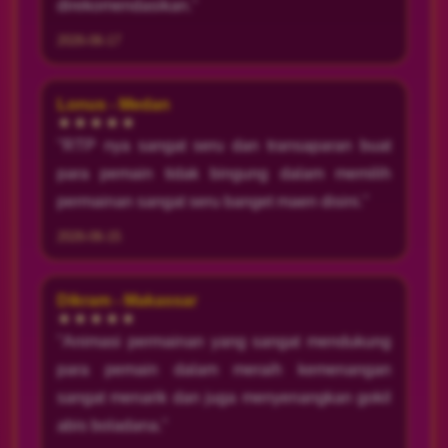
direkomendasikan."
2026-06-17
Lonus - Medan
★★★★★
"RTP nya sangat seru dan transaparan buat
para pemain tidak bingung dalam memilih
permainan sangat seru banget maen disini."
2026-06-15
Dikram - Makassar
★★★★★
"Animasi permainan yang sangat mendukung
para pemain dalam meraih kemenangan
sangat menarik dan juga menyenangkan gokil
abis boladana."