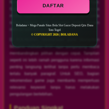
Neko, Wild Bandito, Spaceman, dan Fortune Tiger.
DAFTAR
Game-game tersebut populer karena tampilannya
mudah dipahami, ritme permainannya cepat, serta
sering menjadi topik pencarian ketika pemain
Boladana > Mega Panalo Situs Bola Slot Gacor Deposit Qris Dana
mencari pola slot gacor terbaru.
Toto Togel
© COPYRIGHT 2026 | BOLADANA
Di BOLADANA, rekomendasi game ditampilkan
bersama indikator RTP agar pengunjung dapat
membandingkan pilihan dengan cepat. Tampilan
seperti ini lebih ramah pengguna karena informasi
penting langsung terlihat tanpa perlu membaca
terlalu banyak paragraf. Untuk SEO, bagian
rekomendasi game juga membantu memperluas
relevansi keyword tanpa harus melakukan
pengulangan berlebihan.
Panduan Singkat