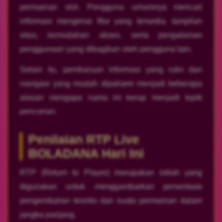
permainan slot. Pengguna umumnya mencari
informasi mengenai fitur yang tersedia, tampilan
situs, kemudahan akses, serta pengalaman
penggunaan yang dibagikan oleh pengguna lain.
Selain itu, pembaruan informasi yang rutin dan
navigasi yang mudah dipahami menjadi beberapa
alasan mengapa nama ini kerap menjadi topik
pencarian.
Penilaian RTP Live
BOLADANA Hari Ini
RTP (Return to Player) merupakan istilah yang
digunakan untuk menggambarkan persentase
pengembalian teoritis dari suatu permainan dalam
jangka panjang.