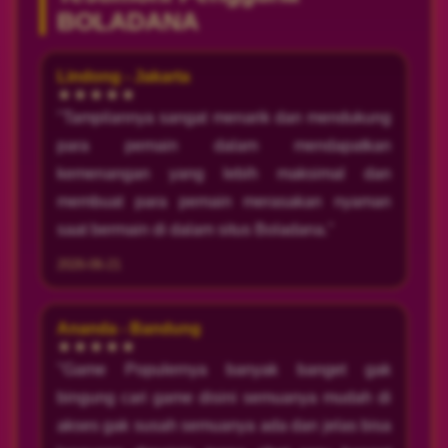
BOLADANA
Lindong - Jakarta
★★★★★
"Tampilannya sangat menarik dan mendukung
para pemain dalam mendapatkan
kemenangan yang lebih maksimal dan
membuat para pemain merasakan nyaman
saat bermain di dalam situs Boladana."
2026-06-21
Ananda - Bandung
★★★★★
"Game Populernya banyak banget gak
bingung cari game disini semuanya mudah di
akses gak susah semuanya ada dan jelas bisa