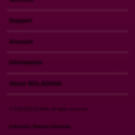
Buka
Support
Buka
Account
Buka
Information
Buka
About BOLADANA
© 2026 BOLADANA. All rights reserved.
Indonesia / Bahasa Indonesia