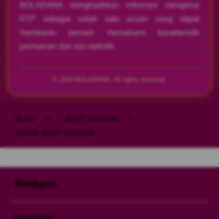
BOLADANA menghadirkan informasi mengenai
RTP sebagai salah satu acuan yang dapat
membantu pemain memahami karakteristik
permainan dari sisi statistik.
© 2026 BOLADANA. All rights reserved.
SLOT
>
SLOT GACOR
>
SITUS SLOT GACOR
Buka
Footer Navigation
Products
Buka
Services