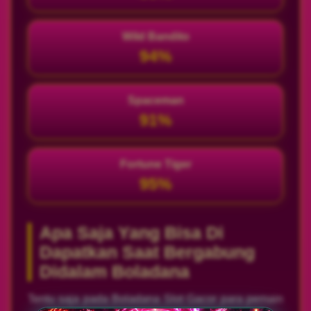
Wild Bandito
94%
Spaceman
91%
Fortune Tiger
95%
Apa Saja Yang Bisa Di
Dapatkan Saat Bergabung
Didalam Boladana
Tentu saja pada Boladana Slot Gacor para pemain