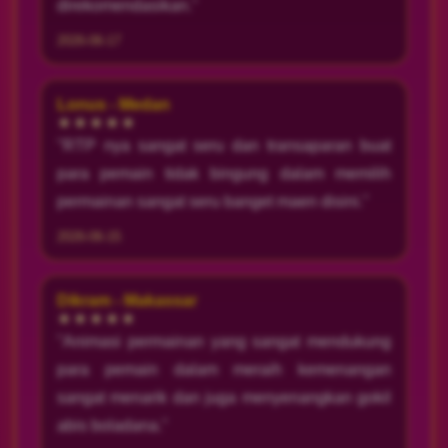
direkomendasikan."
2026-06-17
Lonus - Medan
★★★★★
"RTP nya sangat seru dan transaparan buat
para pemain tidak bingung dalam memilih
permainan sangat seru banget maen disini."
2026-06-15
Dikram - Makassar
★★★★★
"Animasi permainan yang sangat mendukung
para pemain dalam meraih kemenangan
sangat menarik dan juga menyenangkan gokil
abis boladana."