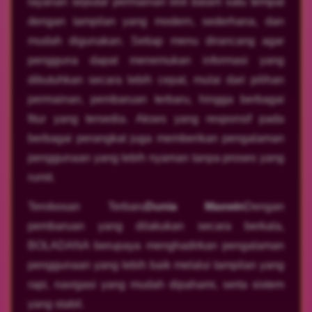
layanan seputar permainan slot dalam satu tempat
dengan tampilan yang modern, sederhana, dan
mudah digunakan. Setiap menu dirancang agar
pengguna dapat menemukan informasi yang
dibutuhkan secara lebih cepat, mulai dari pilihan
permainan, pembaruan terbaru, hingga berbagai
fitur yang tersedia. Akses yang responsif pada
berbagai perangkat juga memberikan pengalaman
penggunaan yang lebih nyaman tanpa proses yang
rumit.
Terobosan Terbaru
Dunia Maxwin
Dengan
pembaruan yang dilakukan secara berkala,
BOLADANA berupaya menghadirkan pengalaman
penggunaan yang lebih baik melalui tampilan yang
rapi, navigasi yang mudah dipahami, serta sistem
yang stabil.