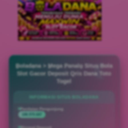
Boladana > Mega Panalo Situs Bola
Slot Gacor Deposit Qris Dana Toto
Togel
INFORMASI SITUS BOLADANA
Penilaian Pengunjung
188.970.687
Minimal Deposit