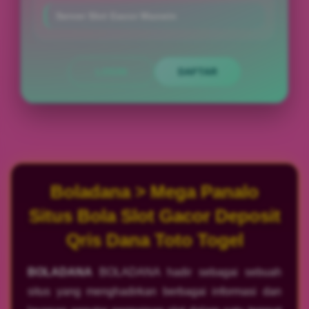
Server Slot Gacor Maxwin
LOGIN
DAFTAR
Layer Popup Close
Boladana > Mega Panalo
Situs Bola Slot Gacor Deposit
Qris Dana Toto Togel
BOLADANA
BOLADANA hadir sebagai sebuah
situs yang menghadirkan berbagai informasi dan