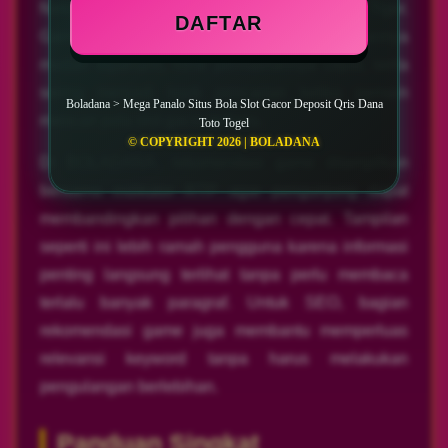
Neko, Wild Bandito, Spaceman, dan Fortune Tiger.
DAFTAR
Game-game tersebut populer karena tampilannya
mudah dipahami, ritme permainannya cepat, serta
sering menjadi topik pencarian ketika pemain
Boladana > Mega Panalo Situs Bola Slot Gacor Deposit Qris Dana
mencari pola slot gacor terbaru.
Toto Togel
© COPYRIGHT 2026 | BOLADANA
Di BOLADANA, rekomendasi game ditampilkan
bersama indikator RTP agar pengunjung dapat
membandingkan pilihan dengan cepat. Tampilan
seperti ini lebih ramah pengguna karena informasi
penting langsung terlihat tanpa perlu membaca
terlalu banyak paragraf. Untuk SEO, bagian
rekomendasi game juga membantu memperluas
relevansi keyword tanpa harus melakukan
pengulangan berlebihan.
Panduan Singkat