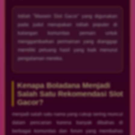
Istilah "Maxwin Slot Gacor" yang digunakan
pada judul merupakan istilah populer di
kalangan komunitas pemain untuk
menggambarkan permainan yang dianggap
memiliki peluang hasil yang baik menurut
pengalaman mereka.
Kenapa Boladana Menjadi
Salah Satu Rekomendasi Slot
Gacor?
menjadi salah satu nama yang cukup sering muncul
dalam pencarian karena banyak dibahas di
berbagai komunitas dan forum yang membahas