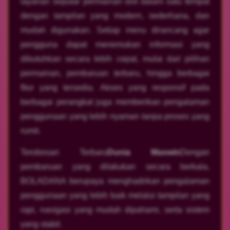
layanan seputar permainan slot dalam satu tempat
dengan tampilan yang modern, sederhana, dan
mudah digunakan. Setiap menu dirancang agar
pengguna dapat menemukan informasi yang
dibutuhkan secara lebih cepat, mulai dari pilihan
permainan, pembaruan terbaru, hingga berbagai
fitur yang tersedia. Akses yang responsif pada
berbagai perangkat juga memberikan pengalaman
penggunaan yang lebih nyaman tanpa proses yang
rumit.
Terobosan Terbaru
Dunia Maxwin
Dengan
pembaruan yang dilakukan secara berkala,
BOLADANA berupaya menghadirkan pengalaman
penggunaan yang lebih baik melalui tampilan yang
rapi, navigasi yang mudah dipahami, serta sistem
yang stabil.