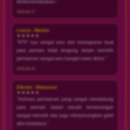
direkomendasikan."
2026-06-17
Lonus - Medan
★★★★★
"RTP nya sangat seru dan transaparan buat
para pemain tidak bingung dalam memilih
permainan sangat seru banget maen disini."
2026-06-15
Dikram - Makassar
★★★★★
"Animasi permainan yang sangat mendukung
para pemain dalam meraih kemenangan
sangat menarik dan juga menyenangkan gokil
abis boladana."