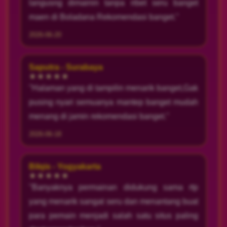
langusng dimainin tanpa ribet seru banget
maen di Boladana Rekomendasi banget."
2026-06-20
Saputra - Surabaya
★★★★★
"Halaman yang di tampilin menarik banget,Gak
pusing nyari semuanya mantep banget mudah
menang di jamin rekomendasi banget."
2026-06-18
Bilqis - Yogyakarta
★★★★★
"Banyaknya permainan didukung sama rtp
yang menarik sangat seru dan menantang buat
para pemain menjadi salah satu situs paling