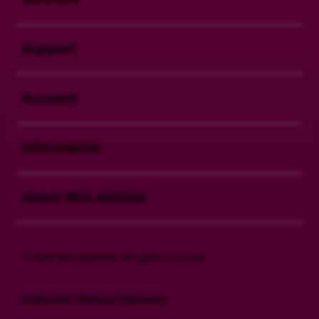
Buka
Support
Buka
Account
Buka
Information
Buka
About BOLADANA
© 2026 BOLADANA. All rights reserved.
Indonesia / Bahasa Indonesia