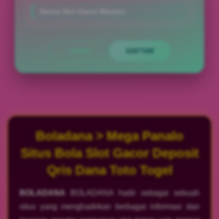
Server Slot Gacor Maxwin
LOGIN
DAFTAR
Layer Popup Close
Boladana > Mega Panalo
Situs Bola Slot Gacor Deposit
Qris Dana Toto Togel
BOLADANA
BOLADANA hadir sebagai sebuah
situs yang menghadirkan berbagai informasi dan