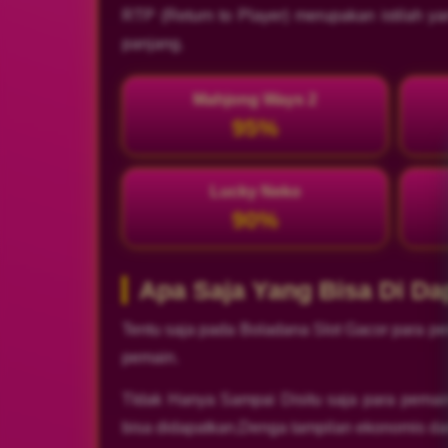
RTP (Return to Player) merupakan istilah y
panjang.
Mahjong Ways 2
95%
Lucky Neko
90%
Apa Saja Yang Bisa Di D
Tentu saja pada Boladana Slot Gacor para p
pemain.
TIdak Hanya Sampai Disitu saja para pema
bisa didapatkan,Denga tampilan ekonomis da