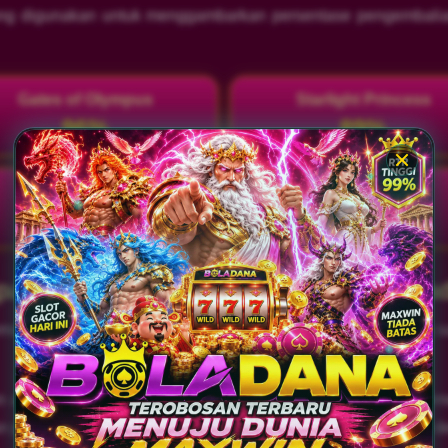
ang digunakan untuk menggambarkan persentase pengembalian
Gates of Olympus
Starlight Princess
96%
89%
Wild Bandito
Spaceman
94%
91%
apatkan Saat Bergabung Didalam Bola
emain akan mendapatkan berbagai macam bonus bonus yang sa
in akan mendapatkan berbagai rtp yang sangat tinggi dan k
n permainan yang sangat inovatif,Para pemain akan bermain 