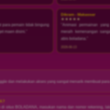
Dikram - Makassar
★★★★★
t para pemain tidak bingung
"Animasi permainan yan
t maen disini."
meraih kemenangan sanga
abis boladana."
2026-06-13
 goggle dan melakukan akses yang sangat menarik membuat pa
NA?
aran di situs BOLADANA, masukan nama dan nomor rekening, lalu