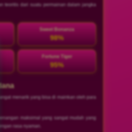
 teoritis dari suatu permainan dalam jangka
Sweet Bonanza
98%
Fortune Tiger
95%
dana
ngat menarik yang bisa di mainkan oleh para
emenangan maksimal yang sangat mudah yang
dengan rasa nyaman.