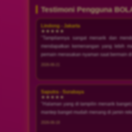
Testimoni Pengguna BO
Lindong - Jakarta
★★★★★
"Tampilannya sangat menarik dan men
mendapatkan kemenangan yang lebih m
pemain merasakan nyaman saat bermain di 
2026-06-21
Saputra - Surabaya
★★★★★
"Halaman yang di tampilin menarik banget
mantep banget mudah menang di jamin rek
2026-06-18