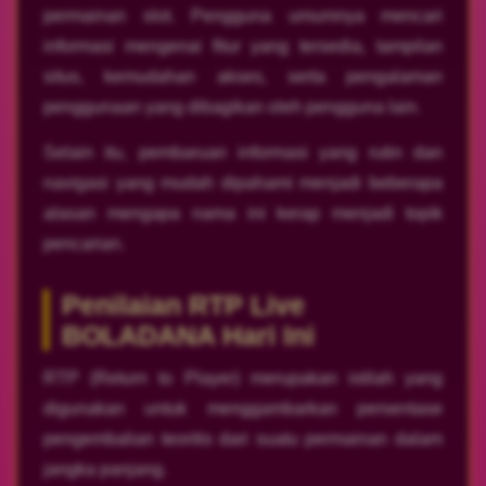
permainan slot. Pengguna umumnya mencari
informasi mengenai fitur yang tersedia, tampilan
situs, kemudahan akses, serta pengalaman
penggunaan yang dibagikan oleh pengguna lain.
Selain itu, pembaruan informasi yang rutin dan
navigasi yang mudah dipahami menjadi beberapa
alasan mengapa nama ini kerap menjadi topik
pencarian.
Penilaian RTP Live
BOLADANA Hari Ini
RTP (Return to Player) merupakan istilah yang
digunakan untuk menggambarkan persentase
pengembalian teoritis dari suatu permainan dalam
jangka panjang.