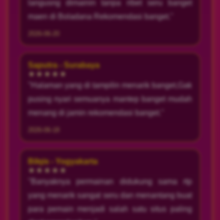
langusng dimainin tanpa ribet seru banget
maen di Boladana Rekomendasi banget."
2026-06-20
Saputra - Surabaya
★★★★★
"Halaman yang di tampilin menarik banget,Gak
pusing nyari semuanya mantep banget mudah
menang di jamin rekomendasi banget."
2026-06-18
Bilqis - Yogyakarta
★★★★★
"Banyaknya permainan didukung sama rtp
yang menarik sangat seru dan menantang buat
para pemain menjadi salah satu situs paling