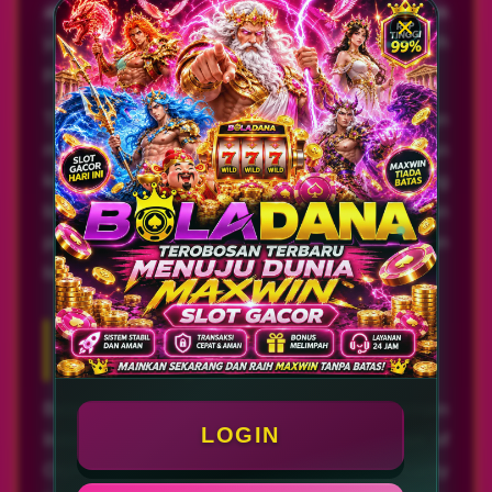
akan mendapatkan berbagai macam bonus bonus
yang sangat menarik yang bisa di mainkan oleh
para pemain.
TIdak Hanya Sampai Disitu saja para pemain akan
mendapatkan berbagai rtp yang sangat tinggi dan
kemenangan maksimal yang sangat mudah yang
bisa didapatkan,Denga tampilan ekonomis dan
permainan yang sangat inovatif,Para pemain akan
bermain dengan rasa nyaman.
Rekomendasi Game Slot
Gacor Populer
Beberapa permainan yang sering dicari pemain
LOGIN
Indonesia antara lain Mahjong Ways 2, Gates of
Olympus, Starlight Princess, Sweet Bonanza, Lucky