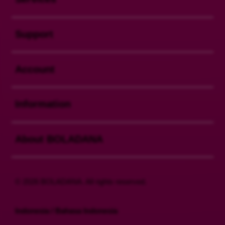
Buka
Support
Buka
Account
Buka
Information
Buka
About BOLADANA
© 2026 BOLADANA. All rights reserved.
Indonesia / Bahasa Indonesia