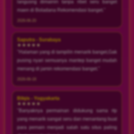
langusng dimainin tanpa ribet seru banget
maen di Boladana Rekomendasi banget."
2026-06-20
Saputra - Surabaya
★★★★★
"Halaman yang di tampilin menarik banget,Gak
pusing nyari semuanya mantep banget mudah
menang di jamin rekomendasi banget."
2026-06-18
Bilqis - Yogyakarta
★★★★★
"Banyaknya permainan didukung sama rtp
yang menarik sangat seru dan menantang buat
para pemain menjadi salah satu situs paling