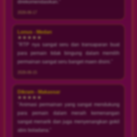
direkomendasikan."
2026-06-17
Lonus - Medan
★★★★★
"RTP nya sangat seru dan transaparan buat
para pemain tidak bingung dalam memilih
permainan sangat seru banget maen disini."
2026-06-15
Dikram - Makassar
★★★★★
"Animasi permainan yang sangat mendukung
para pemain dalam meraih kemenangan
sangat menarik dan juga menyenangkan gokil
abis boladana."