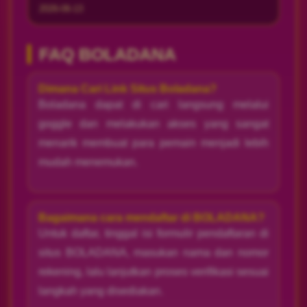
2026-06-13
FAQ BOLADANA
Dimana Cari Link Situs Boladana?
Boladana dapat di cari langsung melalui
goggle dan melakukan akses yang sangat
menarik membuat para pemain menjadi lebih
mudah menemukan.
Bagaimana cara mendaftar di BOLADANA?
Untuk daftar, tinggal isi formulir pendaftaran di
situs BOLADANA, masukan nama dan nomor
rekening, lalu lanjutkan proses verifikasi sesuai
langkah yang disediakan.