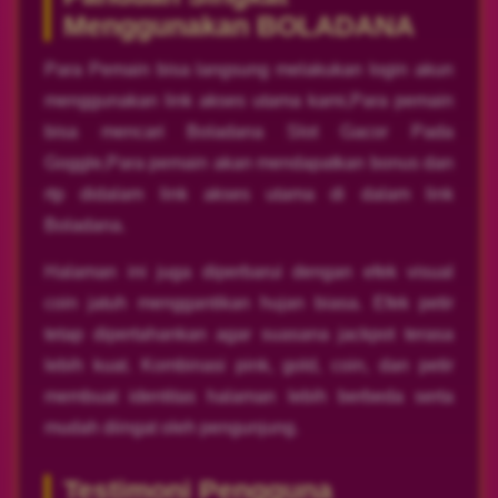
Menggunakan BOLADANA
Para Pemain bisa langsung melakukan login akun
menggunakan link akses utama kami,Para pemain
bisa mencari Boladana Slot Gacor Pada
Goggle,Para pemain akan mendapatkan bonus dan
rtp didalam link akses utama di dalam link
Boladana.
Halaman ini juga diperbarui dengan efek visual
coin jatuh menggantikan hujan biasa. Efek petir
tetap dipertahankan agar suasana jackpot terasa
lebih kuat. Kombinasi pink, gold, coin, dan petir
membuat identitas halaman lebih berbeda serta
mudah diingat oleh pengunjung.
Testimoni Pengguna