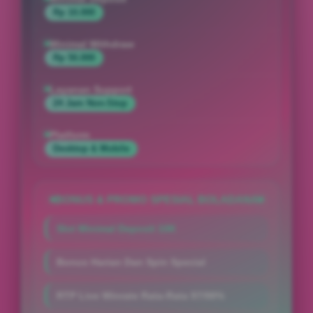
Rp 10.000
Minimal Withdraw
Rp 50.000
Layanan Support
24 Jam Non-Stop
Platform
Desktop & Mobile
BONUS & PROMO SPESIAL BOLADANA
Slot Minimal Deposit 10K
Bonus Harian Dan Spin Special
RTP Live Winrate Rata-Rata 97/98%