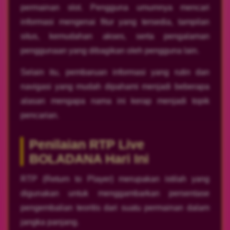
permainan slot. Pengguna umumnya mencari
informasi mengenai fitur yang tersedia, tampilan
situs, kemudahan akses, serta pengalaman
penggunaan yang dibagikan oleh pengguna lain.
Selain itu, pembaruan informasi yang rutin dan
navigasi yang mudah dipahami menjadi beberapa
alasan mengapa nama ini kerap menjadi topik
pencarian.
Penilaian RTP Live
BOLADANA Hari Ini
RTP (Return to Player) merupakan istilah yang
digunakan untuk menggambarkan persentase
pengembalian teoritis dari suatu permainan dalam
jangka panjang.