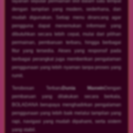
layanan seputar permainan slot dalam satu tempat
dengan tampilan yang modern, sederhana, dan
mudah digunakan. Setiap menu dirancang agar
pengguna dapat menemukan informasi yang
dibutuhkan secara lebih cepat, mulai dari pilihan
permainan, pembaruan terbaru, hingga berbagai
fitur yang tersedia. Akses yang responsif pada
berbagai perangkat juga memberikan pengalaman
penggunaan yang lebih nyaman tanpa proses yang
rumit.
Terobosan Terbaru
Dunia Maxwin
Dengan
pembaruan yang dilakukan secara berkala,
BOLADANA berupaya menghadirkan pengalaman
penggunaan yang lebih baik melalui tampilan yang
rapi, navigasi yang mudah dipahami, serta sistem
yang stabil.