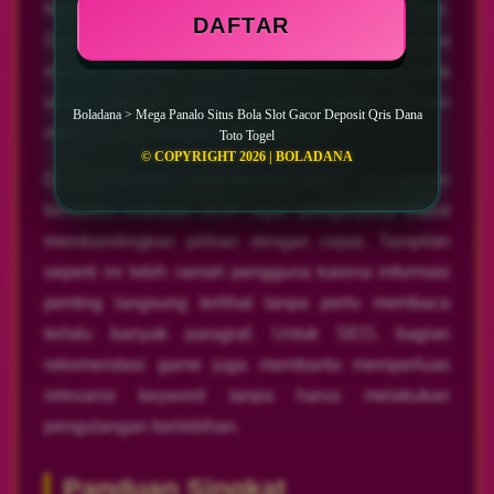
Neko, Wild Bandito, Spaceman, dan Fortune Tiger.
DAFTAR
Game-game tersebut populer karena tampilannya
mudah dipahami, ritme permainannya cepat, serta
sering menjadi topik pencarian ketika pemain
Boladana > Mega Panalo Situs Bola Slot Gacor Deposit Qris Dana
mencari pola slot gacor terbaru.
Toto Togel
© COPYRIGHT 2026 | BOLADANA
Di BOLADANA, rekomendasi game ditampilkan
bersama indikator RTP agar pengunjung dapat
membandingkan pilihan dengan cepat. Tampilan
seperti ini lebih ramah pengguna karena informasi
penting langsung terlihat tanpa perlu membaca
terlalu banyak paragraf. Untuk SEO, bagian
rekomendasi game juga membantu memperluas
relevansi keyword tanpa harus melakukan
pengulangan berlebihan.
Panduan Singkat