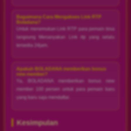
Bagaimana Cara Mengakses Link RTP
Boladana?
Untuk menemukan Link RTP para pemain bisa
langsung Menanyakan Link rtp yang selalu
tersedia 24jam.
Apakah BOLADANA memberikan bonus
new member?
Ya, BOLADANA memberikan bonus new
member 100 persen untuk para pemain baru
yang baru saja mendaftar.
Kesimpulan