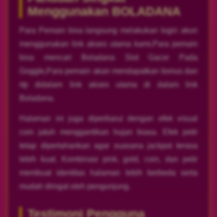
Menggunakan BOLADANA
Para Pemain bisa langsung melakukan login akun
menggunakan link akses utama kami,Para pemain
bisa mencari Boladana Slot Gacor Pada
Goggle,Para pemain akan mendapatkan bonus dan
rtp didalam link akses utama di dalam link
Boladana.
Halaman ini juga diperbarui dengan efek visual
coin jatuh menggantikan hujan biasa. Efek petir
tetap dipertahankan agar suasana jackpot terasa
lebih kuat. Kombinasi pink, gold, coin, dan petir
membuat identitas halaman lebih berbeda serta
mudah diingat oleh pengunjung.
Testimoni Pengguna