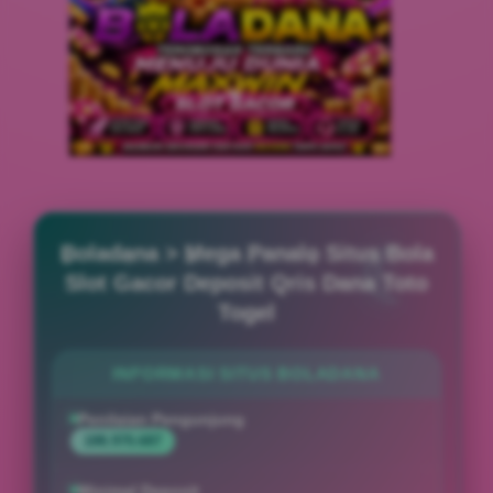
Boladana > Mega Panalo Situs Bola
Slot Gacor Deposit Qris Dana Toto
Togel
INFORMASI SITUS BOLADANA
Penilaian Pengunjung
188.970.687
Minimal Deposit