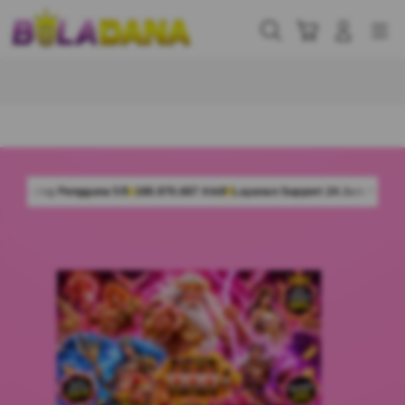
Skip
to
Cari
Troli
Login
Navigation
content
Buka Info Lebih Lanjut
70.687 Aktif
Layanan Support 24 Jam Non-Stop