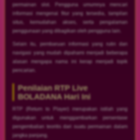
permainan slot. Pengguna umumnya mencari
informasi mengenai fitur yang tersedia, tampilan
situs, kemudahan akses, serta pengalaman
penggunaan yang dibagikan oleh pengguna lain.
Selain itu, pembaruan informasi yang rutin dan
navigasi yang mudah dipahami menjadi beberapa
alasan mengapa nama ini kerap menjadi topik
pencarian.
Penilaian RTP Live
BOLADANA Hari Ini
RTP (Return to Player) merupakan istilah yang
digunakan untuk menggambarkan persentase
pengembalian teoritis dari suatu permainan dalam
jangka panjang.