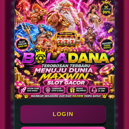
akan mendapatkan berbagai macam bonus bonus
yang sangat menarik yang bisa di mainkan oleh
para pemain.
TIdak Hanya Sampai Disitu saja para pemain akan
mendapatkan berbagai rtp yang sangat tinggi dan
kemenangan maksimal yang sangat mudah yang
bisa didapatkan,Denga tampilan ekonomis dan
permainan yang sangat inovatif,Para pemain akan
bermain dengan rasa nyaman.
Rekomendasi Game Slot
Gacor Populer
Beberapa permainan yang sering dicari pemain
LOGIN
Indonesia antara lain Mahjong Ways 2, Gates of
Olympus, Starlight Princess, Sweet Bonanza, Lucky