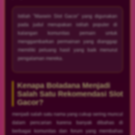
Istilah "Maxwin Slot Gacor" yang digunakan
pada judul merupakan istilah populer di
kalangan komunitas pemain untuk
menggambarkan permainan yang dianggap
memiliki peluang hasil yang baik menurut
pengalaman mereka.
Kenapa Boladana Menjadi
Salah Satu Rekomendasi Slot
Gacor?
menjadi salah satu nama yang cukup sering muncul
dalam pencarian karena banyak dibahas di
berbagai komunitas dan forum yang membahas