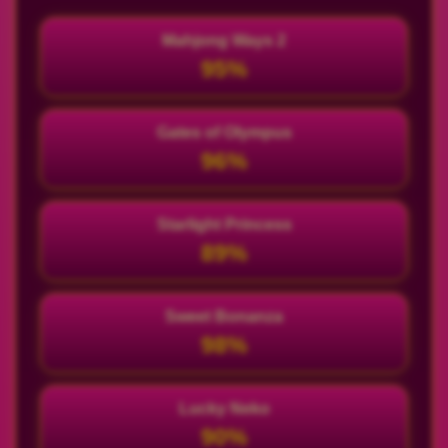
Mahjong Ways 2
95%
Gates of Olympus
96%
Starlight Princess
89%
Sweet Bonanza
98%
Lucky Neko
90%