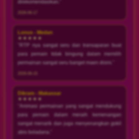
direkomendasikan."
2026-06-17
Lonus - Medan
★★★★★
"RTP nya sangat seru dan transaparan buat
para pemain tidak bingung dalam memilih
permainan sangat seru banget maen disini."
2026-06-15
Dikram - Makassar
★★★★★
"Animasi permainan yang sangat mendukung
para pemain dalam meraih kemenangan
sangat menarik dan juga menyenangkan gokil
abis boladana."