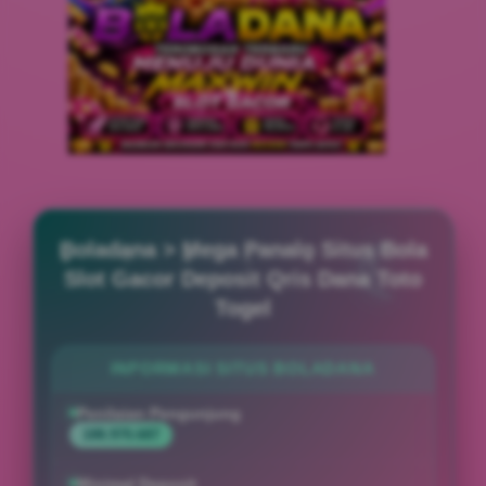
Boladana > Mega Panalo Situs Bola
Slot Gacor Deposit Qris Dana Toto
Togel
INFORMASI SITUS BOLADANA
Penilaian Pengunjung
188.970.687
Minimal Deposit