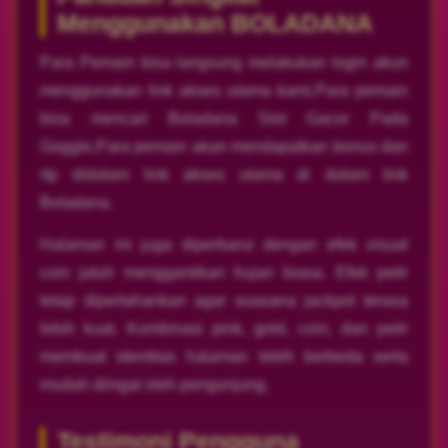
Menggunakan BOLADANA
Para Pemain bisa langsung melakukan login akun
menggunakan link akses utama kami,Para pemain
bisa mencari Boladana Slot Gacor Pada
Goggle,Para pemain akan mendapatkan bonus dan
rtp didalam link akses utama di dalam link
Boladana.
Halaman ini juga diperbarui dengan efek visual
coin jatuh menggantikan hujan biasa. Efek petir
tetap dipertahankan agar suasana jackpot terasa
lebih kuat. Kombinasi pink, gold, coin, dan petir
membuat identitas halaman lebih berbeda serta
mudah diingat oleh pengunjung.
Testimoni Pengguna