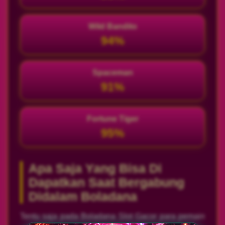
Wild Bandito
94%
Spaceman
91%
Fortune Tiger
95%
Apa Saja Yang Bisa Di
Dapatkan Saat Bergabung
Didalam Boladana
Tentu saja pada Boladana Slot Gacor para pemain