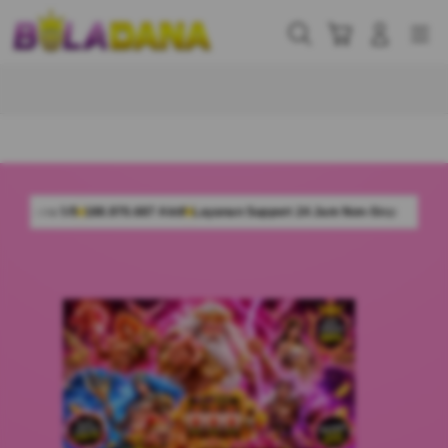
Skip
to
Cari
Troli
Login
Navigation
content
Buka Info Lebih Lanjut
Aktif
Layanan Support 24 Jam Non-Stop