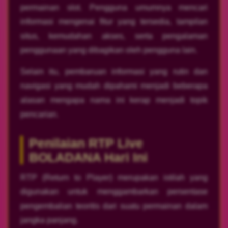
permainan slot. Pengguna umumnya mencari
informasi mengenai fitur yang tersedia, tampilan
situs, kemudahan akses, serta pengalaman
penggunaan yang dibagikan oleh pengguna lain.
Selain itu, pembaruan informasi yang rutin dan
navigasi yang mudah dipahami menjadi beberapa
alasan mengapa nama ini kerap menjadi topik
pencarian.
Penilaian RTP Live
BOLADANA Hari Ini
RTP (Return to Player) merupakan istilah yang
digunakan untuk menggambarkan persentase
pengembalian teoritis dari suatu permainan dalam
jangka panjang.