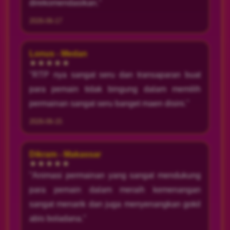
direkomendasikan."
2026-06-17
Lonus - Medan
★★★★★
"RTP nya sangat seru dan transaparan buat
para pemain tidak bingung dalam memilih
permainan sangat seru banget maen disini."
2026-06-15
Dikram - Makassar
★★★★★
"Animasi permainan yang sangat mendukung
para pemain dalam meraih kemenangan
sangat menarik dan juga menyenangkan gokil
abis boladana."