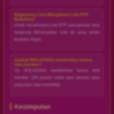
Bagaimana Cara Mengakses Link RTP
Boladana?
Untuk menemukan Link RTP para pemain bisa
langsung Menanyakan Link rtp yang selalu
tersedia 24jam.
Apakah BOLADANA memberikan bonus
new member?
Ya, BOLADANA memberikan bonus new
member 100 persen untuk para pemain baru
yang baru saja mendaftar.
Kesimpulan