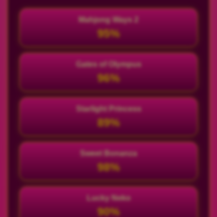
Mahjong Ways 2
95%
Gates of Olympus
96%
Starlight Princess
89%
Sweet Bonanza
98%
Lucky Neko
90%