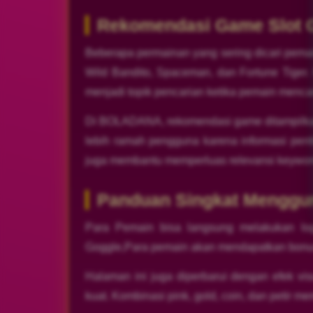
Rekomendasi Game Slot 
Beberapa permainan yang sering dicari pemai
Wild Bandito, Spaceman, dan Fortune Tiger.
menjadi topik pencarian ketika pemain mencari
Di BOLADANA, rekomendasi game ditampilkan 
lebih ramah pengguna karena informasi pent
juga membantu memperluas relevansi keywor
Panduan Singkat Mengg
Para Pemain bisa langsung melakukan lo
Goggle,Para pemain akan mendapatkan bonus 
Halaman ini juga diperbarui dengan efek vis
kuat. Kombinasi pink, gold, coin, dan petir m