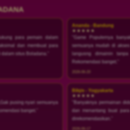
LADANA
Ananda - Bandung
★★★★★
dukung para pemain dalam
"Game Populernya banyak
aksimal dan membuat para
semuanya mudah di akses
dalam situs Boladana."
langusng dimainin tanp
Rekomendasi banget."
2026-06-20
Bilqis - Yogyakarta
★★★★★
,Gak pusing nyari semuanya
"Banyaknya permainan did
omendasi banget."
dan menantang buat para 
direkomendasikan."
2026-06-17