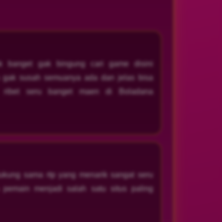
 banget gak bingung cari game disini
 gak susah semuanya ada dan jelas bisa
a ribet seru banget maen di Boladana
ukung sama rtp yang menarik sangat seru
pemain menjadi salah satu situs paling