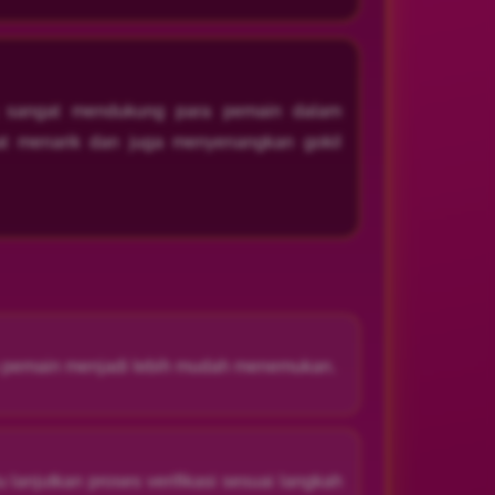
g sangat mendukung para pemain dalam
t menarik dan juga menyenangkan gokil
ra pemain menjadi lebih mudah menemukan.
 lanjutkan proses verifikasi sesuai langkah