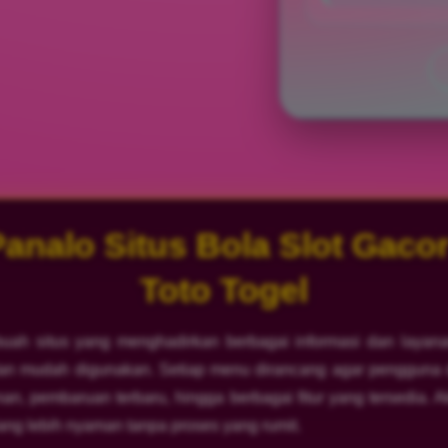
analo Situs Bola Slot Gacor
Toto Togel
h situs yang menghadirkan berbagai informasi dan layanan
dan mudah digunakan. Setiap menu dirancang agar pengguna 
inan, pembaruan terbaru, hingga berbagai fitur yang tersedia.
g lebih nyaman tanpa proses yang rumit.