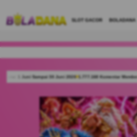
Skip
to
content
SLOT GACOR
BOLADANA
Buka Info Lebih Lanjut
i 2026
1.777.168 Komentar Member
Rating Pengguna 5/5
188.97