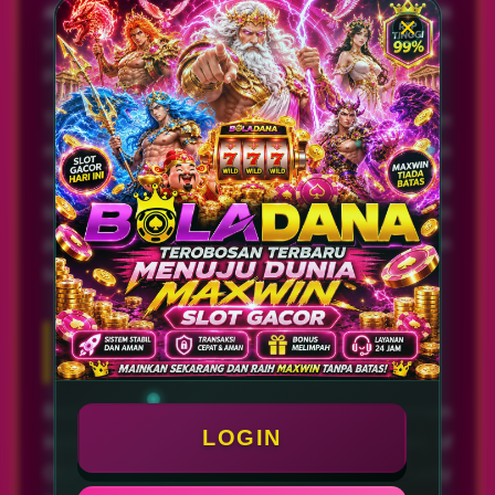
akan mendapatkan berbagai macam bonus bonus
yang sangat menarik yang bisa di mainkan oleh
para pemain.
TIdak Hanya Sampai Disitu saja para pemain akan
mendapatkan berbagai rtp yang sangat tinggi dan
kemenangan maksimal yang sangat mudah yang
bisa didapatkan,Denga tampilan ekonomis dan
permainan yang sangat inovatif,Para pemain akan
bermain dengan rasa nyaman.
Rekomendasi Game Slot
Gacor Populer
Beberapa permainan yang sering dicari pemain
LOGIN
Indonesia antara lain Mahjong Ways 2, Gates of
Olympus, Starlight Princess, Sweet Bonanza, Lucky