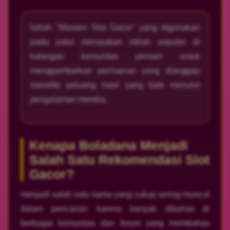
Istilah "Maxwin Slot Gacor" yang digunakan
pada judul merupakan istilah populer di
kalangan komunitas pemain untuk
menggambarkan permainan yang dianggap
memiliki peluang hasil yang baik menurut
pengalaman mereka.
Kenapa Boladana Menjadi
Salah Satu Rekomendasi Slot
Gacor?
menjadi salah satu nama yang cukup sering muncul
dalam pencarian karena banyak dibahas di
berbagai komunitas dan forum yang membahas