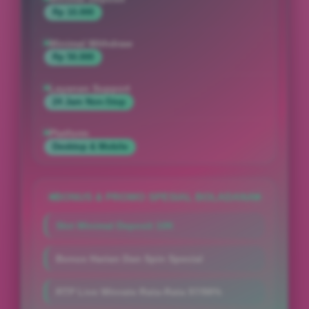
Rp 10.000
Minimal Withdraw
Rp 50.000
Layanan Support
24 Jam Non-Stop
Platform
Desktop & Mobile
BONUS & PROMO SPESIAL BOLADANA
Slot Minimal Deposit 10K
Bonus Harian Dan Spin Special
RTP Live Winrate Rata-Rata 97/98%