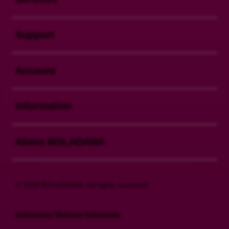
Buka
Support
Buka
Account
Buka
Information
Buka
About BOLADANA
© 2026 BOLADANA. All rights reserved.
Indonesia / Bahasa Indonesia