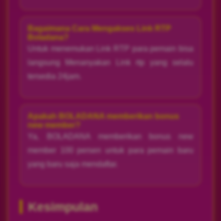
Bagaimana Cara Mengakses Link RTP
Boladana?
Untuk menemukan Link RTP para pemain bisa
langsung Menanyakan Link rtp yang selalu
tersedia 24jam.
Apakah BOLADANA memberikan bonus
new member?
Ya, BOLADANA memberikan bonus new
member 100 persen untuk para pemain baru
yang baru saja mendaftar.
Kesimpulan