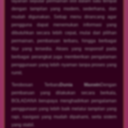
layanan seputar permainan slot dalam satu tempat
dengan tampilan yang modern, sederhana, dan
mudah digunakan. Setiap menu dirancang agar
pengguna dapat menemukan informasi yang
dibutuhkan secara lebih cepat, mulai dari pilihan
permainan, pembaruan terbaru, hingga berbagai
fitur yang tersedia. Akses yang responsif pada
berbagai perangkat juga memberikan pengalaman
penggunaan yang lebih nyaman tanpa proses yang
rumit.
Terobosan Terbaru
Dunia Maxwin
Dengan
pembaruan yang dilakukan secara berkala,
BOLADANA berupaya menghadirkan pengalaman
penggunaan yang lebih baik melalui tampilan yang
rapi, navigasi yang mudah dipahami, serta sistem
yang stabil.