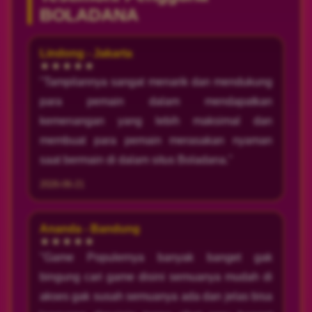
BOLADANA
Lindong - Jakarta
★★★★★
"Tampilannya sangat menarik dan mendukung
para pemain dalam mendapatkan
kemenangan yang lebih maksimal dan
membuat para pemain merasakan nyaman
saat bermain di dalam situs Boladana."
2026-06-21
Ananda - Bandung
★★★★★
"Game Populernya banyak banget gak
bingung cari game disini semuanya mudah di
akses gak susah semuanya ada dan jelas bisa