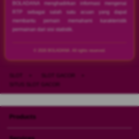
BOLADANA menghadirkan informasi mengenai
RTP sebagai salah satu acuan yang dapat
membantu pemain memahami karakteristik
permainan dari sisi statistik.
© 2026 BOLADANA. All rights reserved.
SLOT
>
SLOT GACOR
>
SITUS SLOT GACOR
Buka
Footer Navigation
Products
Buka
Services