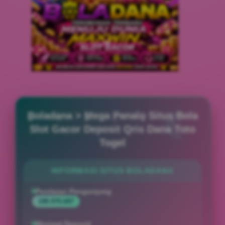
Boladana > Mega Panalo Situs Bola
Slot Gacor Deposit Qris Dana Toto
Togel
INFORMASI SITUS BOLADANA
Penilaian Pengunjung
188.970.687
Minimal Deposit