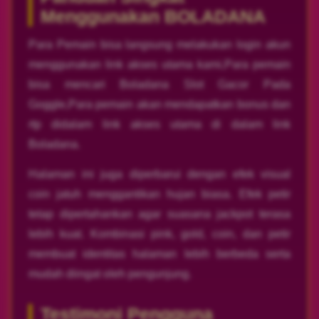
Menggunakan BOLADANA
Para Pemain bisa langsung melakukan login akun
menggunakan link akses utama kami,Para pemain
bisa mencari Boladana Slot Gacor Pada
Goggle,Para pemain akan mendapatkan bonus dan
rtp didalam link akses utama di dalam link
Boladana.
Halaman ini juga diperbarui dengan efek visual
coin jatuh menggantikan hujan biasa. Efek petir
tetap dipertahankan agar suasana jackpot terasa
lebih kuat. Kombinasi pink, gold, coin, dan petir
membuat identitas halaman lebih berbeda serta
mudah diingat oleh pengunjung.
Testimoni Pengguna