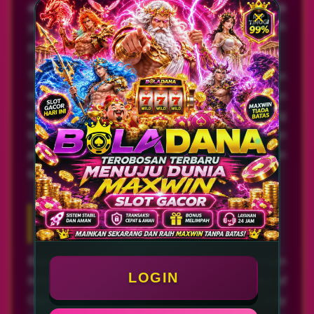
akan mendapatkan berbagai macam bonus bonus
yang sangat menarik yang bisa di mainkan oleh
para pemain.
TIdak Hanya Sampai Disitu saja para pemain akan
mendapatkan berbagai rtp yang sangat tinggi dan
kemenangan maksimal yang sangat mudah yang
bisa didapatkan,Denga tampilan ekonomis dan
permainan yang sangat inovatif,Para pemain akan
bermain dengan rasa nyaman.
Rekomendasi Game Slot
Gacor Populer
Beberapa permainan yang sering dicari pemain
LOGIN
Indonesia antara lain Mahjong Ways 2, Gates of
Olympus, Starlight Princess, Sweet Bonanza, Lucky