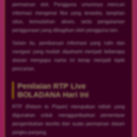
permainan slot. Pengguna umumnya mencari
informasi mengenai fitur yang tersedia, tampilan
situs, kemudahan akses, serta pengalaman
penggunaan yang dibagikan oleh pengguna lain.
Selain itu, pembaruan informasi yang rutin dan
navigasi yang mudah dipahami menjadi beberapa
alasan mengapa nama ini kerap menjadi topik
pencarian.
Penilaian RTP Live
BOLADANA Hari Ini
RTP (Return to Player) merupakan istilah yang
digunakan untuk menggambarkan persentase
pengembalian teoritis dari suatu permainan dalam
jangka panjang.