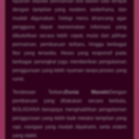
layanan seputar permainan slot dalam satu tempat
dengan tampilan yang modern, sederhana, dan
mudah digunakan. Setiap menu dirancang agar
pengguna dapat menemukan informasi yang
dibutuhkan secara lebih cepat, mulai dari pilihan
permainan, pembaruan terbaru, hingga berbagai
fitur yang tersedia. Akses yang responsif pada
berbagai perangkat juga memberikan pengalaman
penggunaan yang lebih nyaman tanpa proses yang
rumit.
Terobosan Terbaru
Dunia Maxwin
Dengan
pembaruan yang dilakukan secara berkala,
BOLADANA berupaya menghadirkan pengalaman
penggunaan yang lebih baik melalui tampilan yang
rapi, navigasi yang mudah dipahami, serta sistem
yang stabil.