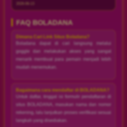
2026-06-13
FAQ BOLADANA
Dimana Cari Link Situs Boladana?
Boladana dapat di cari langsung melalui
goggle dan melakukan akses yang sangat
menarik membuat para pemain menjadi lebih
mudah menemukan.
Bagaimana cara mendaftar di BOLADANA?
Untuk daftar, tinggal isi formulir pendaftaran di
situs BOLADANA, masukan nama dan nomor
rekening, lalu lanjutkan proses verifikasi sesuai
langkah yang disediakan.