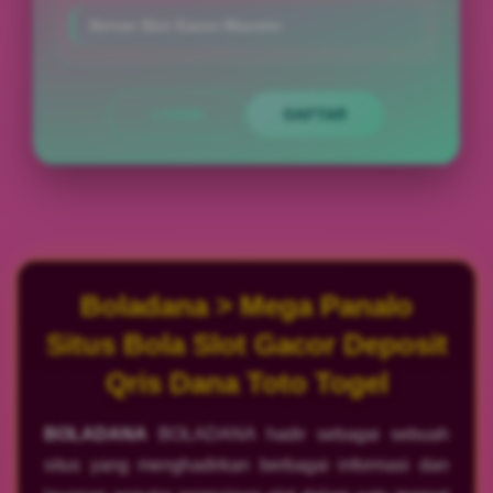
Server Slot Gacor Maxwin
LOGIN
DAFTAR
Layer Popup Close
Boladana > Mega Panalo
Situs Bola Slot Gacor Deposit
Qris Dana Toto Togel
BOLADANA
BOLADANA hadir sebagai sebuah
situs yang menghadirkan berbagai informasi dan