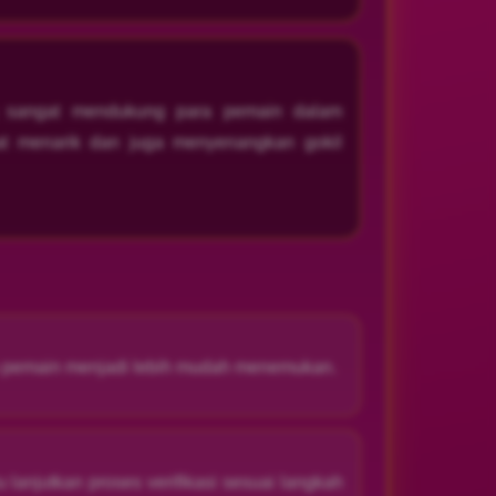
g sangat mendukung para pemain dalam
t menarik dan juga menyenangkan gokil
ra pemain menjadi lebih mudah menemukan.
 lanjutkan proses verifikasi sesuai langkah