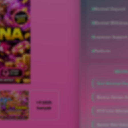
Minimal Deposit
Minimal Withdra
Layanan Support
Platform
BONU
Slot Minimal De
Bonus Harian D
+4 lebih
banyak
RTP Live Winra
Server Slot Ga