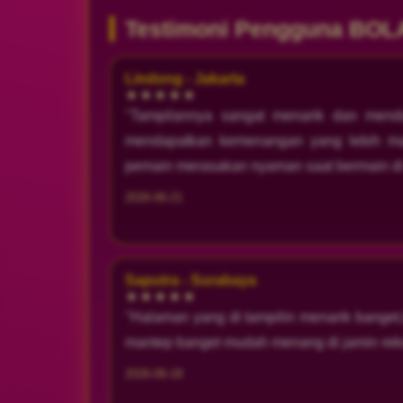
Testimoni Pengguna BO
Lindong - Jakarta
★★★★★
"Tampilannya sangat menarik dan men
mendapatkan kemenangan yang lebih m
pemain merasakan nyaman saat bermain di 
2026-06-21
Saputra - Surabaya
★★★★★
"Halaman yang di tampilin menarik banget
mantep banget mudah menang di jamin rek
2026-06-18