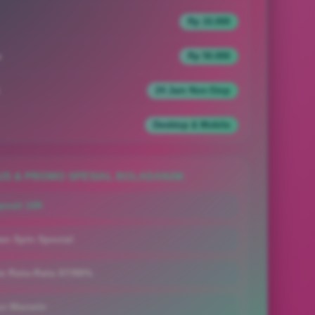
Rp 10.000
w
Rp 50.000
24 Jam Non-Stop
Desktop & Mobile
S & PROMO SPESIAL BOLADANA
posit 10K
an Spin Special
te Rata-Rata 97/98%
cor Maxwin