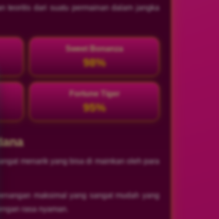
 teoritis dari suatu permainan dalam jangka
Sweet Bonanza
98%
Fortune Tiger
95%
dana
ngat menarik yang bisa di mainkan oleh para
emenangan maksimal yang sangat mudah yang
dengan rasa nyaman.