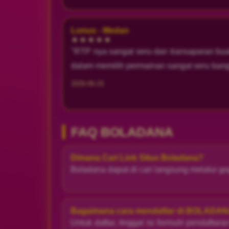
Lonus - Medan
★★★★★
"RTP nya sangat seru dan transaparan bua
dalam memilih permainan sangat seru bange
2026-06-15
FAQ BOLADANA
Dimana Cari Link Situs Boladana?
Boladana dapat di cari langsung melalui
Bagaimana cara mendaftar di BOLADA
Untuk daftar, tinggal isi formulir pendaft